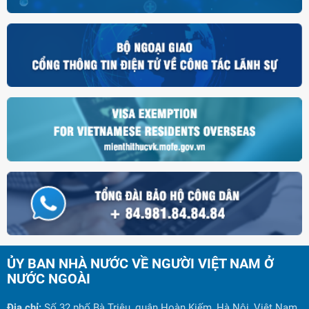
ỦY BAN NHÀ NƯỚC VỀ NGƯỜI VIỆT NAM Ở
NƯỚC NGOÀI
Địa chỉ:
Số 32 phố Bà Triệu, quận Hoàn Kiếm, Hà Nội, Việt Nam