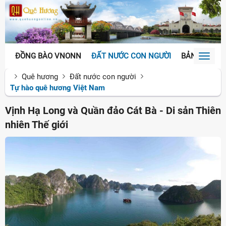
ĐỒNG BÀO VNONN
ĐẤT NƯỚC CON NGƯỜI
BẢN SẮC VĂ
Toggl
naviga
Quê hương
Đất nước con người
Tự hào quê hương Việt Nam
Vịnh Hạ Long và Quần đảo Cát Bà - Di sản Thiên
nhiên Thế giới