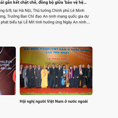
ải gắn kết chặt chẽ, đồng bộ giữa 'bảo vệ hệ
ống' và 'bảo vệ con người'*
ng 6/8, tại Hà Nội, Thủ tướng Chính phủ Lê Minh
ng, Trưởng Ban Chỉ đạo An ninh mạng quốc gia dự
 phát biểu tại Lễ Mít tinh hưởng ứng Ngày An ninh
ng Việt Nam. Trân trọng giới thiệu phát biểu của
ủ tướng Chính phủ tại sự kiện.
Hội nghị người Việt Nam ở nước ngoài
Dạy và học t