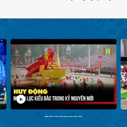
Việt và gìn giữ văn hóa Việt Nam toàn cầu cùng các thí
Na
..
sinh tiêu biểu của cuộc thi Siêu mẫu nhí ...