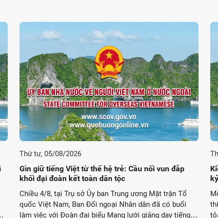
Thứ tư, 05/08/2026
Th
ì
Gìn giữ tiếng Việt từ thế hệ trẻ: Cầu nối vun đắp
Ki
khối đại đoàn kết toàn dân tộc
kỷ
Chiều 4/8, tại Trụ sở Ủy ban Trung ương Mặt trận Tổ
Mỗ
quốc Việt Nam, Ban Đối ngoại Nhân dân đã có buổi
th
Đại
làm việc với Đoàn đại biểu Mạng lưới giảng dạy tiếng
tỏ