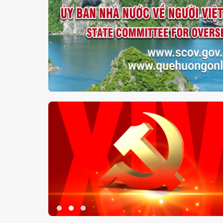
ực hiện nhiệm vụ trọng yếu, thường
guyên mới.