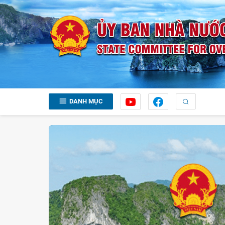
DANH MỤC
iao lần thứ 33: Tổng Bí
 dự 'ngày hội' đối ngoại
mới
c Hội nghị Ngoại giao lần thứ 33 với