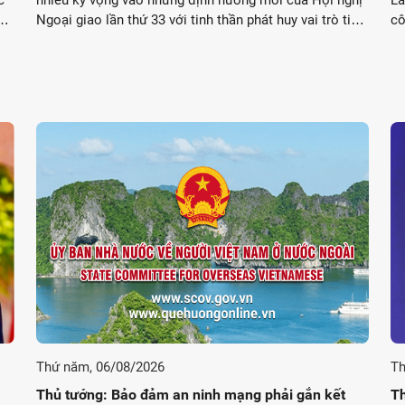
c
nhiều kỳ vọng vào những định hướng mới của Hội nghị
Lâ
Ngoại giao lần thứ 33 với tinh thần phát huy vai trò tiên
cô
phong và thực hiện nhiệm vụ trọng yếu, thường xuyên
23
của đối ngoại Việt Nam trong kỷ nguyên ...
Thứ năm, 06/08/2026
Th
Thủ tướng: Bảo đảm an ninh mạng phải gắn kết
Th