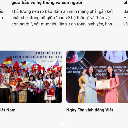
giữa bảo vệ hệ thống và con người
ph
th
ểu
Thủ tướng nêu rõ bảo đảm an ninh mạng phải gắn kết
Sá
ia
chặt chẽ, đồng bộ giữa “bảo vệ hệ thống” và “bảo vệ
Hư
con người”, với mục tiêu lấy sự an toàn, bình yên, hạnh
và
phúc của nhân dân làm thước đo cao nhất.
mạ
Th
Việt Nam
Ngày Tôn vinh tiếng Việt