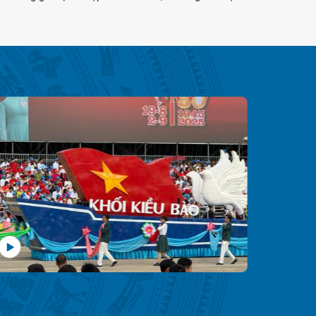
m tới bạn bè quốc tế.