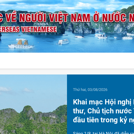
T
T
s