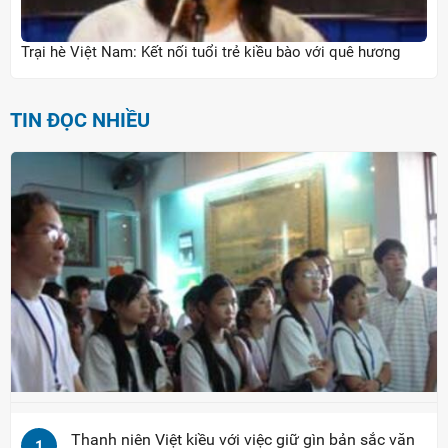
Trại hè Việt Nam: Kết nối tuổi trẻ kiều bào với quê hương
TIN ĐỌC NHIỀU
Thanh niên Việt kiều với việc giữ gìn bản sắc văn
1