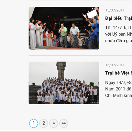
15/07/2011
Đại biểu Trạ
Tối 14/7, tại
với Uỷ ban N
chức đêm giao
15/07/2011
Trại hè Việt
Ngày 14/7, Đo
Nam 2011 đã 
Chí Minh kính
1
2
»
»»