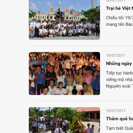
20/07/2011
Trại hè Việ
Chiều tối 19/
mang tên Bác
19/07/2011
Những ngày 
Tiếp tục hành
viếng mộ nhà
Nguyên soái T
18/07/2011
Thăm quê h
Tạm biệt Quản