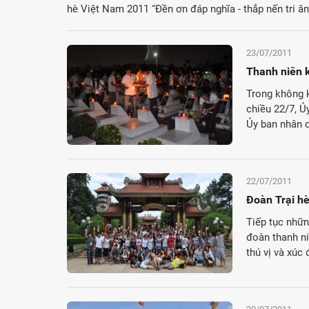
hè Việt Nam 2011 “Đền ơn đáp nghĩa - thắp nến tri ân
23/07/2011
Thanh niên k
Trong không k
chiều 22/7, Ủ
Ủy ban nhân d
22/07/2011
Đoàn Trại hè
Tiếp tục nhữn
đoàn thanh n
thú vị và xúc 