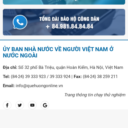
ỦY BAN NHÀ NƯỚC VỀ NGƯỜI VIỆT NAM Ở
NƯỚC NGOÀI
Địa chỉ:
Số 32 phố Bà Triệu, quận Hoàn Kiếm, Hà Nội, Việt Nam
Tel:
(84-24) 39 333 923 / 39 333 924 |
Fax:
(84-24) 38 259 211
Email:
info@quehuongonline.vn
Trang thông tin chạy thử nghiệm
© Copyright Ủy ban nhà nước về người Việt Nam ở nước ngoài