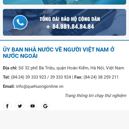
ỦY BAN NHÀ NƯỚC VỀ NGƯỜI VIỆT NAM Ở
NƯỚC NGOÀI
Địa chỉ:
Số 32 phố Bà Triệu, quận Hoàn Kiếm, Hà Nội, Việt Nam
Tel:
(84-24) 39 333 923 / 39 333 924 |
Fax:
(84-24) 38 259 211
Email:
info@quehuongonline.vn
Trang thông tin chạy thử nghiệm
© Copyright Ủy ban nhà nước về người Việt Nam ở nước ngoài