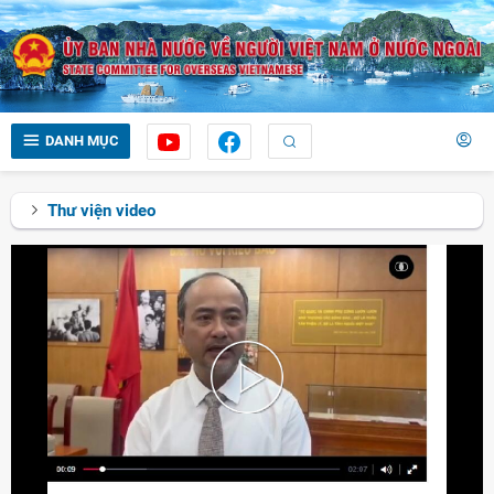
DANH MỤC
Thư viện video
Play
Video