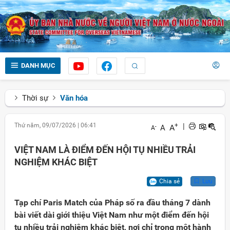
DANH MỤC
Thời sự
Văn hóa
Thứ năm, 09/07/2026
|
06:41
+
|
A
A
-
A
VIỆT NAM LÀ ĐIỂM ĐẾN HỘI TỤ NHIỀU TRẢI
NGHIỆM KHÁC BIỆT
Chia sẻ
Lưu
Tạp chí Paris Match của Pháp số ra đầu tháng 7 dành
bài viết dài giới thiệu Việt Nam như một điểm đến hội
tụ nhiều trải nghiệm khác biệt, nơi chỉ trong một hành