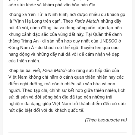
sóc sức khỏe và khám phá văn hóa bản địa.
Không xa Yên Tử là Ninh Bình, nơi được nhiều du khách gọi
là "Vịnh Hạ Long trên cạn". Theo
Paris Match
, những dãy
núi đá vôi, cánh đồng lúa và dòng sông uốn lượn tạo nên
khung cảnh đặc sắc của vùng đất này. Tại Quần thể danh
thắng Tràng An - di sản hỗn hợp duy nhất của UNESCO ở
Đông Nam Á - du khách có thể ngồi thuyền len qua các
hang động và những dãy núi đá vôi để cảm nhận vẻ đẹp
của thiên nhiên.
Khép lại bài viết,
Paris Match
cho rằng sức hấp dẫn của
Việt Nam không chỉ nằm ở cảnh quan thiên nhiên hay các
điểm nghỉ dưỡng, mà còn ở chiều sâu văn hóa và con
người. Theo tạp chí, chính sự kết hợp giữa thiên nhiên, lịch
sử, di sản và đời sống bản địa đã tạo nên những trải
nghiệm đa dạng, giúp Việt Nam trở thành điểm đến có sức
hút đặc biệt đối với du khách quốc tế.
(Theo baoquocte.vn)