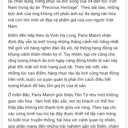
lại chân dung, trang phục và đời sống của 54 dân tộc Việt
Nam trong dự án "Precious Heritage". Theo bài báo, những
bức ảnh của ông không chỉ phản ánh sự đa dạng văn hóa
mà còn tôn vinh vẻ đẹp và phẩm giá của con người Việt
Nam.
Điểm đến tiếp theo là Vịnh Hạ Long. Paris Match nhận
định đây vẫn là một trong những thắng cảnh nổi tiếng nhất
thế giới với hàng nghìn đảo đá vôi, hệ thống hang động và
khung cảnh thiên nhiên kỳ vĩ. Tuy nhiên, tạp chí cũng cho
rằng lượng khách du lịch ngày càng đông khiến di sản này
phải đối mặt với tình trạng quá tải. Theo bài viết, vào
những lúc cao điểm, hàng chục tàu du lịch cùng hoạt động
trên vịnh, buộc cơ quan quản lý phải tìm cách điều tiết
lượng khách để bảo tồn giá trị của di sản.
Ở miền Bắc, Paris Match giới thiệu Yên Tử như một không
gian văn hóa - tâm linh đặc sắc, nơi du khách có thể tìm
thấy bầu không khí thanh tịnh giữa núi rừng. Theo tạp chí,
các công trình lưu trú tại đây được thiết kế lấy cảm hứng
từ kiến trúc truyền thống, hài hòa với cảnh quan tự nhiên,
góp phần mang đến những trải nghiệm gắn với thiền, chăm