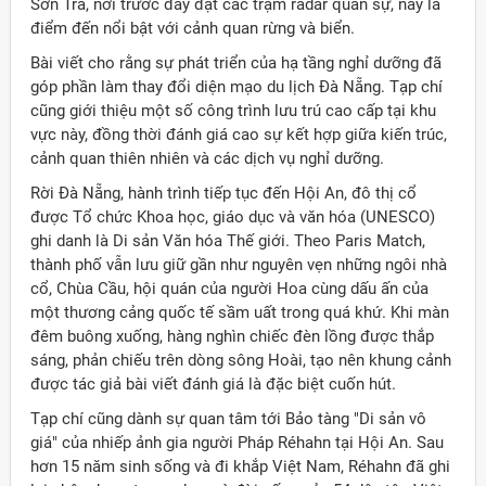
Sơn Trà, nơi trước đây đặt các trạm radar quân sự, nay là
điểm đến nổi bật với cảnh quan rừng và biển.
Bài viết cho rằng sự phát triển của hạ tầng nghỉ dưỡng đã
góp phần làm thay đổi diện mạo du lịch Đà Nẵng. Tạp chí
cũng giới thiệu một số công trình lưu trú cao cấp tại khu
vực này, đồng thời đánh giá cao sự kết hợp giữa kiến trúc,
cảnh quan thiên nhiên và các dịch vụ nghỉ dưỡng.
Rời Đà Nẵng, hành trình tiếp tục đến Hội An, đô thị cổ
được Tổ chức Khoa học, giáo dục và văn hóa (UNESCO)
ghi danh là Di sản Văn hóa Thế giới. Theo Paris Match,
thành phố vẫn lưu giữ gần như nguyên vẹn những ngôi nhà
cổ, Chùa Cầu, hội quán của người Hoa cùng dấu ấn của
một thương cảng quốc tế sầm uất trong quá khứ. Khi màn
đêm buông xuống, hàng nghìn chiếc đèn lồng được thắp
sáng, phản chiếu trên dòng sông Hoài, tạo nên khung cảnh
được tác giả bài viết đánh giá là đặc biệt cuốn hút.
Tạp chí cũng dành sự quan tâm tới Bảo tàng "Di sản vô
ời Việt Nam ở nước ngoài
giá" của nhiếp ảnh gia người Pháp Réhahn tại Hội An. Sau
hơn 15 năm sinh sống và đi khắp Việt Nam, Réhahn đã ghi