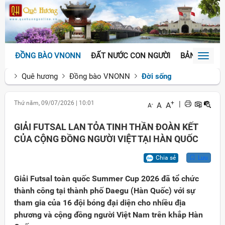
ĐỒNG BÀO VNONN
ĐẤT NƯỚC CON NGƯỜI
BẢN SẮC VĂ
Toggl
naviga
Quê hương
Đồng bào VNONN
Đời sống
Thứ năm, 09/07/2026
|
10:01
+
|
A
A
-
A
GIẢI FUTSAL LAN TỎA TINH THẦN ĐOÀN KẾT
CỦA CỘNG ĐỒNG NGƯỜI VIỆT TẠI HÀN QUỐC
Chia sẻ
Lưu
Giải Futsal toàn quốc Summer Cup 2026 đã tổ chức
thành công tại thành phố Daegu (Hàn Quốc) với sự
tham gia của 16 đội bóng đại diện cho nhiều địa
phương và cộng đồng người Việt Nam trên khắp Hàn