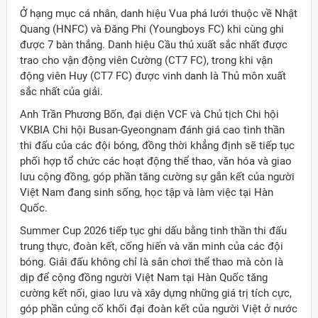
Ở hạng mục cá nhân, danh hiệu Vua phá lưới thuộc về Nhật
Quang (HNFC) và Đăng Phi (Youngboys FC) khi cùng ghi
được 7 bàn thắng. Danh hiệu Cầu thủ xuất sắc nhất được
trao cho vận động viên Cường (CT7 FC), trong khi vận
động viên Huy (CT7 FC) được vinh danh là Thủ môn xuất
sắc nhất của giải.
Anh Trần Phương Bốn, đại diện VCF và Chủ tịch Chi hội
VKBIA Chi hội Busan-Gyeongnam đánh giá cao tinh thần
thi đấu của các đội bóng, đồng thời khẳng định sẽ tiếp tục
phối hợp tổ chức các hoạt động thể thao, văn hóa và giao
lưu cộng đồng, góp phần tăng cường sự gắn kết của người
Việt Nam đang sinh sống, học tập và làm việc tại Hàn
Quốc.
Summer Cup 2026 tiếp tục ghi dấu bằng tinh thần thi đấu
trung thực, đoàn kết, cống hiến và văn minh của các đội
bóng. Giải đấu không chỉ là sân chơi thể thao mà còn là
dịp để cộng đồng người Việt Nam tại Hàn Quốc tăng
cường kết nối, giao lưu và xây dựng những giá trị tích cực,
góp phần củng cố khối đại đoàn kết của người Việt ở nước