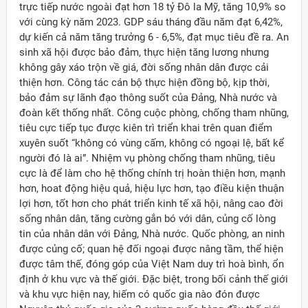
trực tiếp nước ngoài đạt hơn 18 tỷ Đô la Mỹ, tăng 10,9% so
với cùng kỳ năm 2023. GDP sáu tháng đầu năm đạt 6,42%,
dự kiến cả năm tăng trưởng 6 - 6,5%, đạt mục tiêu đề ra. An
sinh xã hội được bảo đảm, thực hiện tăng lương nhưng
không gây xáo trộn về giá, đời sống nhân dân được cải
thiện hơn. Công tác cán bộ thực hiện đồng bộ, kịp thời,
bảo đảm sự lãnh đạo thông suốt của Đảng, Nhà nước và
đoàn kết thống nhất. Công cuộc phòng, chống tham nhũng,
tiêu cực tiếp tục được kiên trì triển khai trên quan điểm
xuyên suốt “không có vùng cấm, không có ngoại lệ, bất kể
người đó là ai”. Nhiệm vụ phòng chống tham nhũng, tiêu
cực là để làm cho hệ thống chính trị hoàn thiện hơn, mạnh
hơn, hoat động hiệu quả, hiệu lực hơn, tạo điều kiện thuận
lợi hơn, tốt hơn cho phát triển kinh tế xã hội, nâng cao đời
sống nhân dân, tăng cường gắn bó với dân, củng cố lòng
tin của nhân dân với Đảng, Nhà nước. Quốc phòng, an ninh
được củng cố; quan hệ đối ngoại được nâng tầm, thể hiện
được tâm thế, đóng góp của Việt Nam duy trì hoà bình, ổn
định ở khu vực và thế giới. Đặc biệt, trong bối cảnh thế giới
và khu vực hiện nay, hiếm có quốc gia nào đón được