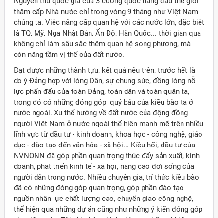
Nguyên thủ quốc gia của 3 cường quốc hàng đầu thế giới
thăm cấp Nhà nước chỉ trong vòng 9 tháng như Việt Nam
chúng ta. Việc nâng cấp quan hệ với các nước lớn, đặc biệt
là TQ, Mỹ, Nga Nhật Bản, Ấn Độ, Hàn Quốc... thời gian qua
không chỉ làm sâu sắc thêm quan hệ song phương, mà
còn nâng tầm vị thế của đất nước.
Đạt được những thành tựu, kết quả nêu trên, trước hết là
do ý Đảng hợp với lòng Dân, sự chung sức, đồng lòng nỗ
lực phấn đấu của toàn Đảng, toàn dân và toàn quân ta,
trong đó có những đóng góp quý báu của kiều bào ta ở
nước ngoài. Xu thế hướng về đất nước của động đồng
người Việt Nam ở nước ngoài thể hiện mạnh mẽ trên nhiều
lĩnh vực từ đầu tư - kinh doanh, khoa học - công nghệ, giáo
dục - đào tạo đến văn hóa - xã hội... Kiều hối, đầu tư của
NVNONN đã góp phần quan trọng thúc đẩy sản xuất, kinh
doanh, phát triển kinh tế - xã hội, nâng cao đời sống của
người dân trong nước. Nhiều chuyên gia, trí thức kiều bào
đã có những đóng góp quan trọng, góp phần đào tạo
nguồn nhân lực chất lượng cao, chuyển giao công nghệ,
thể hiện qua những dự án cũng như những ý kiến đóng góp