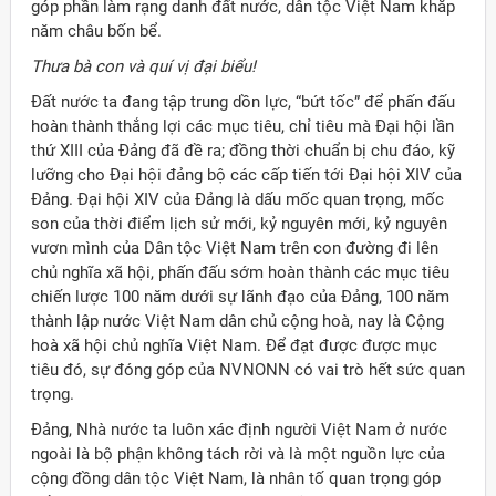
góp phần làm rạng danh đất nước, dân tộc Việt Nam khắp
năm châu bốn bể.
Thưa bà con và quí vị đại biểu!
Đất nước ta đang tập trung dồn lực, “bứt tốc” để phấn đấu
hoàn thành thắng lợi các mục tiêu, chỉ tiêu mà Đại hội lần
thứ XIII của Đảng đã đề ra; đồng thời chuẩn bị chu đáo, kỹ
lưỡng cho Đại hội đảng bộ các cấp tiến tới Đại hội XIV của
Đảng. Đại hội XIV của Đảng là dấu mốc quan trọng, mốc
son của thời điểm lịch sử mới, kỷ nguyên mới, kỷ nguyên
vươn mình của Dân tộc Việt Nam trên con đường đi lên
chủ nghĩa xã hội, phấn đấu sớm hoàn thành các mục tiêu
chiến lược 100 năm dưới sự lãnh đạo của Đảng, 100 năm
thành lập nước Việt Nam dân chủ cộng hoà, nay là Cộng
hoà xã hội chủ nghĩa Việt Nam. Để đạt được được mục
tiêu đó, sự đóng góp của NVNONN có vai trò hết sức quan
trọng.
Đảng, Nhà nước ta luôn xác định người Việt Nam ở nước
ngoài là bộ phận không tách rời và là một nguồn lực của
cộng đồng dân tộc Việt Nam, là nhân tố quan trọng góp