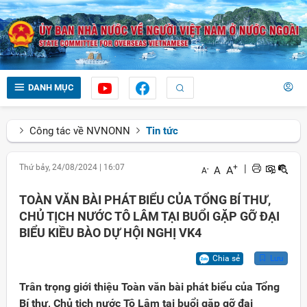
DANH MỤC
Công tác về NVNONN
Tin tức
Thứ bảy, 24/08/2024
|
16:07
+
|
A
A
-
A
TOÀN VĂN BÀI PHÁT BIỂU CỦA TỔNG BÍ THƯ,
CHỦ TỊCH NƯỚC TÔ LÂM TẠI BUỔI GẶP GỠ ĐẠI
BIỂU KIỀU BÀO DỰ HỘI NGHỊ VK4
Chia sẻ
Lưu
Trân trọng giới thiệu Toàn văn bài phát biểu của Tổng
Bí thư, Chủ tịch nước Tô Lâm tại buổi gặp gỡ đại