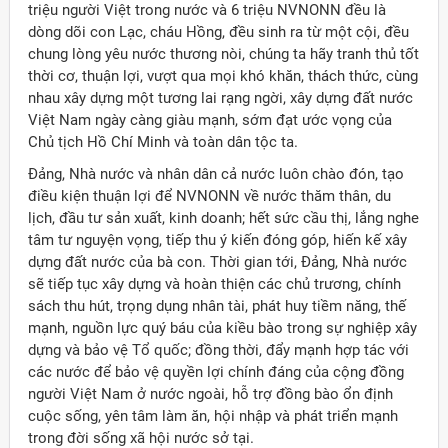
triệu người Việt trong nước và 6 triệu NVNONN đều là
dòng dõi con Lạc, cháu Hồng, đều sinh ra từ một cội, đều
chung lòng yêu nước thương nòi, chúng ta hãy tranh thủ tốt
thời cơ, thuận lợi, vượt qua mọi khó khăn, thách thức, cùng
nhau xây dựng một tương lai rạng ngời, xây dựng đất nước
Việt Nam ngày càng giàu mạnh, sớm đạt ước vọng của
Chủ tịch Hồ Chí Minh và toàn dân tộc ta.
Đảng, Nhà nước và nhân dân cả nước luôn chào đón, tạo
điều kiện thuận lợi để NVNONN về nước thăm thân, du
lịch, đầu tư sản xuất, kinh doanh; hết sức cầu thị, lắng nghe
tâm tư nguyện vọng, tiếp thu ý kiến đóng góp, hiến kế xây
dựng đất nước của bà con. Thời gian tới, Đảng, Nhà nước
sẽ tiếp tục xây dựng và hoàn thiện các chủ trương, chính
sách thu hút, trọng dụng nhân tài, phát huy tiềm năng, thế
mạnh, nguồn lực quý báu của kiều bào trong sự nghiệp xây
dựng và bảo vệ Tổ quốc; đồng thời, đẩy mạnh hợp tác với
các nước để bảo vệ quyền lợi chính đáng của cộng đồng
người Việt Nam ở nước ngoài, hỗ trợ đồng bào ổn định
cuộc sống, yên tâm làm ăn, hội nhập và phát triển mạnh
trong đời sống xã hội nước sở tại.