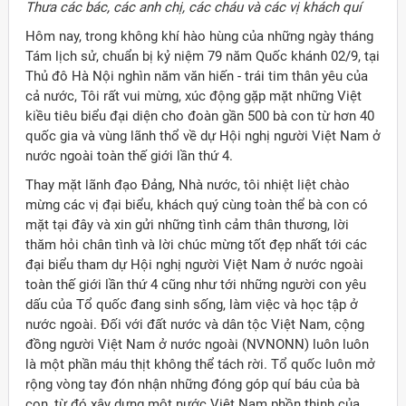
Thưa các bác, các anh chị, các cháu và các vị khách quí
Hôm nay, trong không khí hào hùng của những ngày tháng
Tám lịch sử, chuẩn bị kỷ niệm 79 năm Quốc khánh 02/9, tại
Thủ đô Hà Nội nghìn năm văn hiến - trái tim thân yêu của
cả nước, Tôi rất vui mừng, xúc động gặp mặt những Việt
kiều tiêu biểu đại diện cho đoàn gần 500 bà con từ hơn 40
quốc gia và vùng lãnh thổ về dự Hội nghị người Việt Nam ở
nước ngoài toàn thế giới lần thứ 4.
Thay mặt lãnh đạo Đảng, Nhà nước, tôi nhiệt liệt chào
mừng các vị đại biểu, khách quý cùng toàn thể bà con có
mặt tại đây và xin gửi những tình cảm thân thương, lời
thăm hỏi chân tình và lời chúc mừng tốt đẹp nhất tới các
đại biểu tham dự Hội nghị người Việt Nam ở nước ngoài
toàn thế giới lần thứ 4 cũng như tới những người con yêu
dấu của Tổ quốc đang sinh sống, làm việc và học tập ở
nước ngoài. Đối với đất nước và dân tộc Việt Nam, cộng
đồng người Việt Nam ở nước ngoài (NVNONN) luôn luôn
ời Việt Nam ở nước ngoài
là một phần máu thịt không thể tách rời. Tổ quốc luôn mở
rộng vòng tay đón nhận những đóng góp quí báu của bà
con, từ đó xây dựng một nước Việt Nam phồn thịnh của