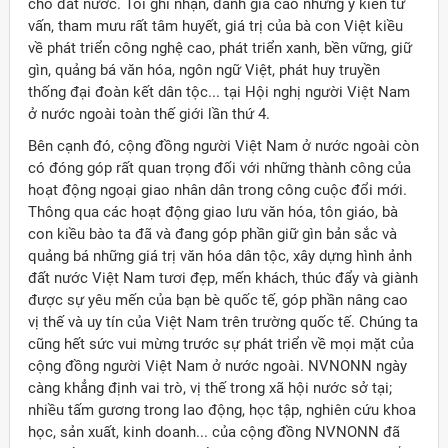
cho đất nước. Tôi ghi nhận, đánh giá cao những ý kiến tư
vấn, tham mưu rất tâm huyết, giá trị của bà con Việt kiều
về phát triển công nghệ cao, phát triển xanh, bền vững, giữ
gìn, quảng bá văn hóa, ngôn ngữ Việt, phát huy truyền
thống đại đoàn kết dân tộc... tại Hội nghị người Việt Nam
ở nước ngoài toàn thế giới lần thứ 4.
Bên cạnh đó, cộng đồng người Việt Nam ở nước ngoài còn
có đóng góp rất quan trọng đối với những thành công của
hoạt động ngoại giao nhân dân trong công cuộc đổi mới.
Thông qua các hoạt động giao lưu văn hóa, tôn giáo, bà
con kiều bào ta đã và đang góp phần giữ gìn bản sắc và
quảng bá những giá trị văn hóa dân tộc, xây dựng hình ảnh
đất nước Việt Nam tươi đẹp, mến khách, thúc đẩy và giành
được sự yêu mến của bạn bè quốc tế, góp phần nâng cao
vị thế và uy tín của Việt Nam trên trường quốc tế. Chúng ta
cũng hết sức vui mừng trước sự phát triển về mọi mặt của
cộng đồng người Việt Nam ở nước ngoài. NVNONN ngày
càng khẳng định vai trò, vị thế trong xã hội nước sở tại;
nhiều tấm gương trong lao động, học tập, nghiên cứu khoa
học, sản xuất, kinh doanh... của cộng đồng NVNONN đã