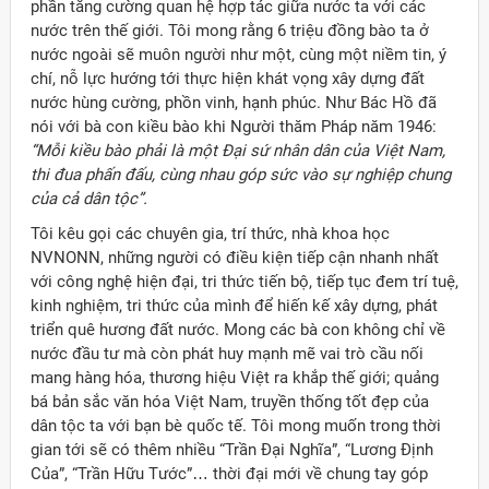
phần tăng cường quan hệ hợp tác giữa nước ta với các
nước trên thế giới. Tôi mong rằng 6 triệu đồng bào ta ở
nước ngoài sẽ muôn người như một, cùng một niềm tin, ý
chí, nỗ lực hướng tới thực hiện khát vọng xây dựng đất
nước hùng cường, phồn vinh, hạnh phúc. Như Bác Hồ đã
nói với bà con kiều bào khi Người thăm Pháp năm 1946:
“Mỗi kiều bào phải là một Đại sứ nhân dân của Việt Nam,
thi đua phấn đấu, cùng nhau góp sức vào sự nghiệp chung
của cả dân tộc”.
Tôi kêu gọi các chuyên gia, trí thức, nhà khoa học
NVNONN, những người có điều kiện tiếp cận nhanh nhất
với công nghệ hiện đại, tri thức tiến bộ, tiếp tục đem trí tuệ,
kinh nghiệm, tri thức của mình để hiến kế xây dựng, phát
triển quê hương đất nước. Mong các bà con không chỉ về
nước đầu tư mà còn phát huy mạnh mẽ vai trò cầu nối
mang hàng hóa, thương hiệu Việt ra khắp thế giới; quảng
bá bản sắc văn hóa Việt Nam, truyền thống tốt đẹp của
dân tộc ta với bạn bè quốc tế. Tôi mong muốn trong thời
gian tới sẽ có thêm nhiều “Trần Đại Nghĩa”, “Lương Định
Của”, “Trần Hữu Tước”… thời đại mới về chung tay góp