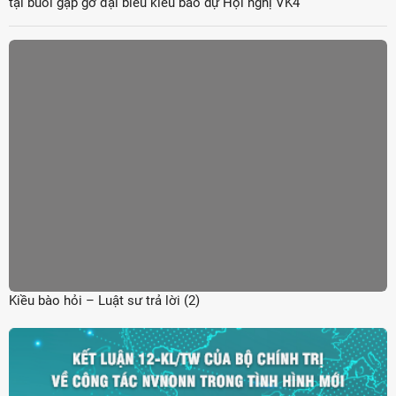
tại buổi gặp gỡ đại biểu kiều bào dự Hội nghị VK4
Kiều bào hỏi – Luật sư trả lời (2)