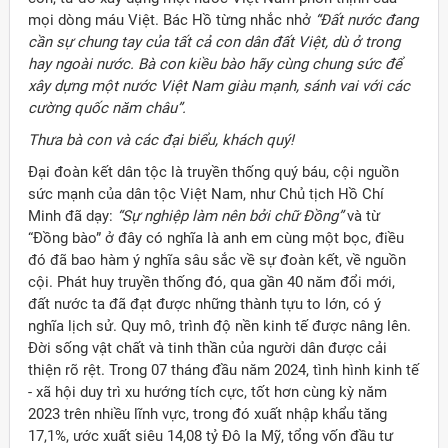
mọi dòng máu Việt. Bác Hồ từng nhắc nhở
“Đất nước đang
cần sự chung tay của tất cả con dân đất Việt, dù ở trong
hay ngoài nước. Bà con kiều bào hãy cùng chung sức để
xây dựng một nước Việt Nam giàu mạnh, sánh vai với các
cường quốc năm châu”.
Thưa bà con và các đại biểu, khách quý!
Đại đoàn kết dân tộc là truyền thống quý báu, cội nguồn
sức mạnh của dân tộc Việt Nam, như Chủ tịch Hồ Chí
Minh đã dạy:
“Sự nghiệp làm nên bởi chữ Đồng”
và từ
“Đồng bào” ở đây có nghĩa là anh em cùng một bọc, điều
đó đã bao hàm ý nghĩa sâu sắc về sự đoàn kết, về nguồn
cội. Phát huy truyền thống đó, qua gần 40 năm đổi mới,
đất nước ta đã đạt được những thành tựu to lớn, có ý
nghĩa lịch sử. Quy mô, trình độ nền kinh tế được nâng lên.
Đời sống vật chất và tinh thần của người dân được cải
thiện rõ rệt. Trong 07 tháng đầu năm 2024, tình hình kinh tế
- xã hội duy trì xu hướng tích cực, tốt hơn cùng kỳ năm
2023 trên nhiều lĩnh vực, trong đó xuất nhập khẩu tăng
17,1%, ước xuất siêu 14,08 tỷ Đô la Mỹ, tổng vốn đầu tư