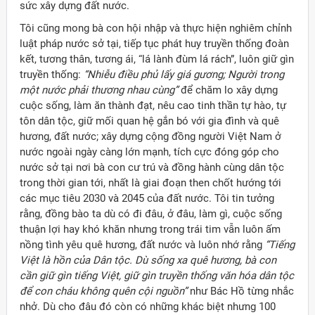
sức xây dựng đất nước.
Tôi cũng mong bà con hội nhập và thực hiện nghiêm chỉnh
luật pháp nước sở tại, tiếp tục phát huy truyền thống đoàn
kết, tương thân, tương ái, “lá lành đùm lá rách”, luôn giữ gìn
truyền thống:
“Nhiễu điều phủ lấy giá gương; Người trong
một nước phải thương nhau cùng”
để chăm lo xây dựng
cuộc sống, làm ăn thành đạt, nêu cao tinh thần tự hào, tự
tôn dân tộc, giữ mối quan hệ gắn bó với gia đình và quê
hương, đất nước; xây dựng cộng đồng người Việt Nam ở
nước ngoài ngày càng lớn mạnh, tích cực đóng góp cho
nước sở tại nơi bà con cư trú và đồng hành cùng dân tộc
trong thời gian tới, nhất là giai đoạn then chốt hướng tới
các mục tiêu 2030 và 2045 của đất nước. Tôi tin tưởng
rằng, đồng bào ta dù có đi đâu, ở đâu, làm gì, cuộc sống
thuận lợi hay khó khăn nhưng trong trái tim vẫn luôn ấm
nồng tình yêu quê hương, đất nước và luôn nhớ rằng
“Tiếng
Việt là hồn của Dân tộc. Dù sống xa quê hương, bà con
cần giữ gìn tiếng Việt, giữ gìn truyền thống văn hóa dân tộc
để con cháu không quên cội nguồn”
như Bác Hồ từng nhắc
nhở. Dù cho đâu đó còn có những khác biệt nhưng 100