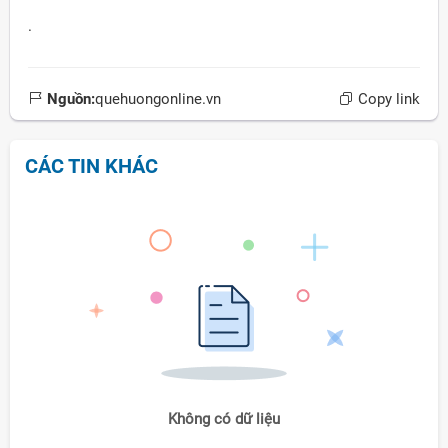
.
Nguồn:
quehuongonline.vn
Copy link
CÁC TIN KHÁC
ời Việt Nam ở nước ngoài
Không có dữ liệu