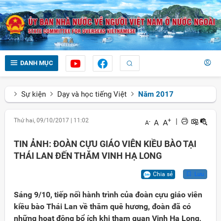
DANH MỤC
Sự kiện
Dạy và học tiếng Việt
Năm 2017
Thứ hai, 09/10/2017
|
11:02
+
|
A
A
-
A
TIN ẢNH: ĐOÀN CỰU GIÁO VIÊN KIỀU BÀO TẠI
THÁI LAN ĐẾN THĂM VINH HẠ LONG
Chia sẻ
Lưu
Sáng 9/10, tiếp nối hành trình của đoàn cựu giáo viên
kiều bào Thái Lan về thăm quê hương, đoàn đã có
những hoạt động bổ ích khi tham quan Vịnh Hạ Long,