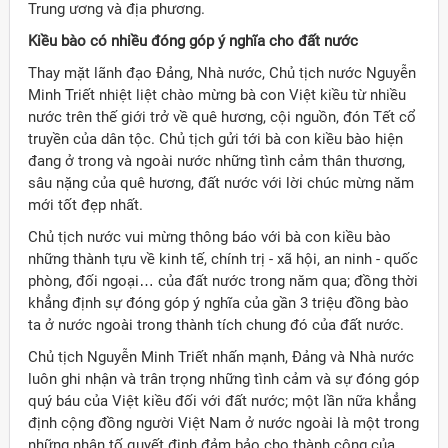
Trung ương và địa phương.
Kiều bào có nhiều đóng góp ý nghĩa cho đất nước
Thay mặt lãnh đạo Đảng, Nhà nước, Chủ tịch nước Nguyễn
Minh Triết nhiệt liệt chào mừng bà con Việt kiều từ nhiều
nước trên thế giới trở về quê hương, cội nguồn, đón Tết cổ
truyền của dân tộc. Chủ tịch gửi tới bà con kiều bào hiện
đang ở trong và ngoài nước những tình cảm thân thương,
sâu nặng của quê hương, đất nước với lời chúc mừng năm
mới tốt đẹp nhất.
Chủ tịch nước vui mừng thông báo với bà con kiều bào
những thành tựu về kinh tế, chính trị - xã hội, an ninh - quốc
phòng, đối ngoại… của đất nước trong năm qua; đồng thời
khẳng định sự đóng góp ý nghĩa của gần 3 triệu đồng bào
ta ở nước ngoài trong thành tích chung đó của đất nước.
Chủ tịch Nguyễn Minh Triết nhấn mạnh, Đảng và Nhà nước
luôn ghi nhận và trân trọng những tình cảm và sự đóng góp
quý báu của Việt kiều đối với đất nước; một lần nữa khẳng
định cộng đồng người Việt Nam ở nước ngoài là một trong
những nhân tố quyết định đảm bảo cho thành công của