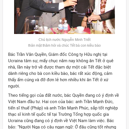
Chủ tịch nước Nguyễn Minh Triết
thân mật thăm hỏi và chúc Tết bà con kiều bào
Bác Trần Văn Quyền, Giám đốc Công ty Hữu nghị tại
Ucraina tâm sự, mấy chục năm nay không ăn Tết ở quê
nhà, lần này trở về được tham dự một cái Tết đặc biệt
dành riêng cho bà con kiều bào, bác rất xúc động, cảm
thấy ấm cúng và đỡ đơn lẻ hơn nhiều khi ăn Tết ở xứ
người.
Theo tiếng gọi của đất nước, bác Quyền đang có ý định về
Việt Nam đầu tư. Hai con của bác: anh Trần Mạnh Đức,
tiến sĩ thuế (Pháp) và anh Trần Mạnh Phúc, sắp tốt nghiệp
thạc sĩ kinh tế quốc tế tại Trường Tổng hợp quốc gia
Ucraina cũng đang có ý định về Việt Nam làm việc. Bác
bảo: “Người Nga có câu ngạn ngữ: Ở đâu cũng tốt nhưng