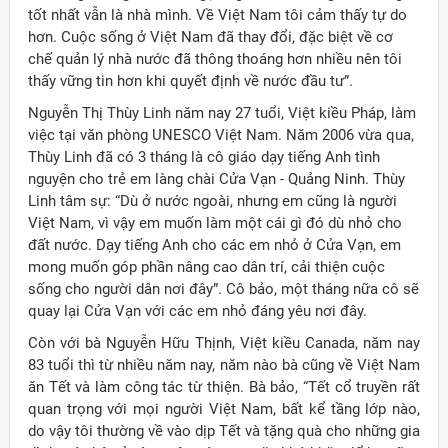
tốt nhất vẫn là nhà mình. Về Việt Nam tôi cảm thấy tự do
hơn. Cuộc sống ở Việt Nam đã thay đổi, đặc biệt về cơ
chế quản lý nhà nước đã thông thoáng hơn nhiều nên tôi
thấy vững tin hơn khi quyết định về nước đầu tư”.
Nguyễn Thị Thùy Linh năm nay 27 tuổi, Việt kiều Pháp, làm
việc tại văn phòng UNESCO Việt Nam. Năm 2006 vừa qua,
Thùy Linh đã có 3 tháng là cô giáo dạy tiếng Anh tình
nguyện cho trẻ em làng chài Cửa Vạn - Quảng Ninh. Thùy
Linh tâm sự: “Dù ở nước ngoài, nhưng em cũng là người
Việt Nam, vì vậy em muốn làm một cái gì đó dù nhỏ cho
đất nước. Dạy tiếng Anh cho các em nhỏ ở Cửa Vạn, em
mong muốn góp phần nâng cao dân trí, cải thiện cuộc
sống cho người dân nơi đây”. Cô bảo, một tháng nữa cô sẽ
quay lại Cửa Vạn với các em nhỏ đáng yêu nơi đây.
Còn với bà Nguyễn Hữu Thịnh, Việt kiều Canada, năm nay
83 tuổi thì từ nhiều năm nay, năm nào bà cũng về Việt Nam
ăn Tết và làm công tác từ thiện. Bà bảo, “Tết cổ truyền rất
quan trọng với mọi người Việt Nam, bất kể tầng lớp nào,
do vậy tôi thường về vào dịp Tết và tặng quà cho những gia