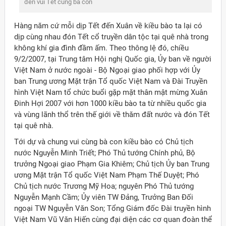
đến vui Tết cùng bà con
Hàng năm cứ mỗi dịp Tết đến Xuân về kiều bào ta lại có
dịp cùng nhau đón Tết cổ truyền dân tộc tại quê nhà trong
không khí gia đình đầm ấm. Theo thông lệ đó, chiều
9/2/2007, tại Trung tâm Hội nghị Quốc gia, Ủy ban về người
Việt Nam ở nước ngoài - Bộ Ngoại giao phối hợp với Ủy
ban Trung ương Mặt trận Tổ quốc Việt Nam và Đài Truyền
hình Việt Nam tổ chức buổi gặp mặt thân mật mừng Xuân
Đinh Hợi 2007 với hơn 1000 kiều bào ta từ nhiều quốc gia
và vùng lãnh thổ trên thế giới về thăm đất nước và đón Tết
tại quê nhà.
Tới dự và chung vui cùng bà con kiều bào có Chủ tịch
nước Nguyễn Minh Triết; Phó Thủ tướng Chính phủ, Bộ
trưởng Ngoại giao Phạm Gia Khiêm; Chủ tịch Ủy ban Trung
ương Mặt trận Tổ quốc Việt Nam Phạm Thế Duyệt; Phó
Chủ tịch nước Trương Mỹ Hoa; nguyên Phó Thủ tướng
ời Việt Nam ở nước ngoài
Nguyễn Mạnh Cầm; Ủy viên TW Đảng, Trưởng Ban Đối
ngoại TW Nguyễn Văn Son; Tổng Giám đốc Đài truyền hình
Việt Nam Vũ Văn Hiến cùng đại diện các cơ quan đoàn thể