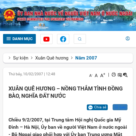
DANH MỤC
Sự kiện
Xuân Quê hương
Năm 2007
Thứ bảy, 10/02/2007
|
12:48
+
|
A
A
-
A
XUÂN QUÊ HƯƠNG – NỒNG THẮM TÌNH ĐỒNG
BÀO, NGHĨA ĐẤT NƯỚC
Chia sẻ
Lưu
Chiều 9/2/2007, tại Trung tâm Hội nghị Quốc gia Mỹ
Đình – Hà Nội, Ủy ban về người Việt Nam ở nước ngoài
- Bộ Ngoại giao phối hợp với Ủy ban Trung ương Mặt