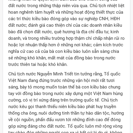
đất nước trong những thập niên vừa qua. Chủ tịch nhiệt liệt
hoan nghênh tâm huyết và những hoạt động thiết thực của
các trí thức kiều bào đóng góp vào sự nghiệp CNH, HĐH
đất nước; đánh giá cao thiện chí của các doanh nhân kiều
bào đã chọn đất nước, quê hương là địa chỉ đầu tư, kinh
doanh, và trong nhiều trường hợp thậm chí chấp nhận rủi ro
hoặc lợi nhuận thấp hơn ở những nơi khác; cảm kích trước
nghĩa cử cao cả của bà con kiều bào luôn sẵn sàng chia
sẻ những khó khăn, mất mát của đồng bào trong nước
trước thiên tai hoặc khó khăn.
Chủ tịch nước Nguyễn Minh Triết tin tưởng rằng, Tổ quốc
Việt Nam đang đứng trước những vận hội mới rất tươi
sáng, bày tỏ mong muốn toàn thể bà con kiều bào chung
tay với đồng bào trong nước xây dựng một Việt Nam hùng
cường, có vị trí xứng đáng trên trường quốc tế. Chủ tịch
nước kêu gọi thanh thiếu niên kiều bào phát huy truyền
thống cha ông, nuôi dưỡng tinh thần tự hào dân tộc, hướng
về cội nguồn, phấn đấu vươn tới những đỉnh cao để đóng
góp xứng đáng cho đất nước. Tổ quốc luôn mở rộng vòng
tay chào đón những người con xa vì bất cứ lý do gì, không