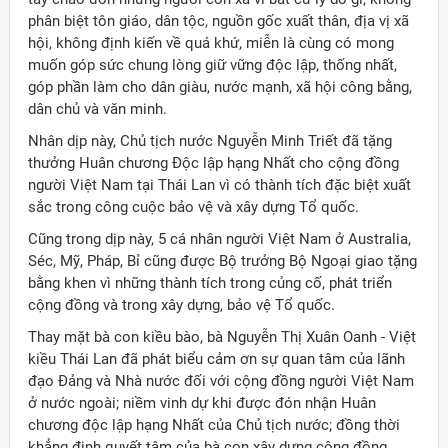
phân biệt tôn giáo, dân tộc, nguồn gốc xuất thân, địa vị xã
hội, không định kiến về quá khứ, miễn là cùng có mong
muốn góp sức chung lòng giữ vững độc lập, thống nhất,
góp phần làm cho dân giàu, nước mạnh, xã hội công bằng,
dân chủ và văn minh.
Nhân dịp này, Chủ tịch nước Nguyễn Minh Triết đã tặng
thưởng Huân chương Độc lập hạng Nhất cho cộng đồng
người Việt Nam tại Thái Lan vì có thành tích đặc biệt xuất
sắc trong công cuộc bảo vệ và xây dựng Tổ quốc.
Cũng trong dịp này, 5 cá nhân người Việt Nam ở Australia,
Séc, Mỹ, Pháp, Bỉ cũng được Bộ trưởng Bộ Ngoại giao tặng
bằng khen vì những thành tích trong củng cố, phát triển
cộng đồng và trong xây dựng, bảo vệ Tổ quốc.
Thay mặt bà con kiều bào, bà Nguyễn Thị Xuân Oanh - Việt
kiều Thái Lan đã phát biểu cảm ơn sự quan tâm của lãnh
đạo Đảng và Nhà nước đối với cộng đồng người Việt Nam
ở nước ngoài; niềm vinh dự khi được đón nhận Huân
chương độc lập hạng Nhất của Chủ tịch nước; đồng thời
khẳng định quyết tâm của bà con xây dựng cộng đồng