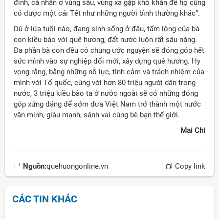
đình, cá nhân ở vùng sâu, vùng xa gặp khó khăn để họ cũng
có được một cái Tết như những người bình thường khác”.
Dù ở lứa tuổi nào, đang sinh sống ở đâu, tấm lòng của bà
con kiều bào với quê hương, đất nước luôn rất sâu nặng.
Đa phần bà con đều có chung ước nguyện sẽ đóng góp hết
sức mình vào sự nghiệp đổi mới, xây dựng quê hương. Hy
vọng rằng, bằng những nỗ lực, tình cảm và trách nhiệm của
mình với Tổ quốc, cùng với hơn 80 triệu người dân trong
nước, 3 triệu kiều bào ta ở nước ngoài sẽ có những đóng
góp xứng đáng để sớm đưa Việt Nam trở thành một nước
văn minh, giàu mạnh, sánh vai cùng bè bạn thế giới.
Mai Chi
Nguồn:
quehuongonline.vn
Copy link
CÁC TIN KHÁC