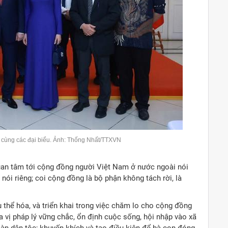
 cùng các đại biểu. Ảnh: Thống Nhất/TTXVN
uan tâm tới cộng đồng người Việt Nam ở nước ngoài nói
ói riêng; coi cộng đồng là bộ phận không tách rời, là
thể hóa, và triển khai trong việc chăm lo cho cộng đồng
 vị pháp lý vững chắc, ổn định cuộc sống, hội nhập vào xã
oàn dân tộc; khuyến khích và tạo điều kiện để bà con đóng