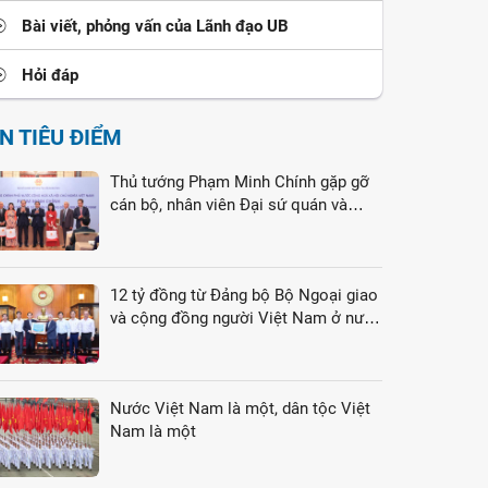
Bài viết, phỏng vấn của Lãnh đạo UB
Hỏi đáp
IN TIÊU ĐIỂM
Thủ tướng Phạm Minh Chính gặp gỡ
cán bộ, nhân viên Đại sứ quán và
cộng đồng người Việt Nam tại Liên
bang Nga
12 tỷ đồng từ Đảng bộ Bộ Ngoại giao
và cộng đồng người Việt Nam ở nước
ngoài gửi tới đồng bào vùng lũ
Nước Việt Nam là một, dân tộc Việt
Nam là một