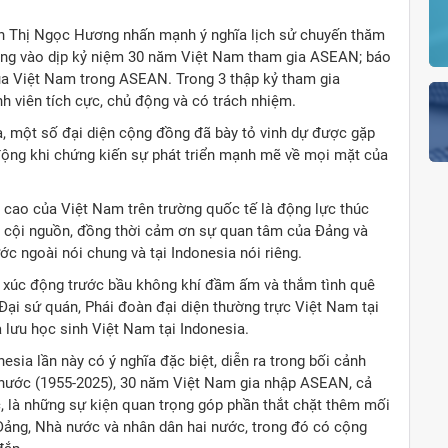
n Thị Ngọc Hương nhấn mạnh ý nghĩa lịch sử chuyến thăm
úng vào dịp kỷ niệm 30 năm Việt Nam tham gia ASEAN; báo
ủa Việt Nam trong ASEAN. Trong 3 thập kỷ tham gia
nh viên tích cực, chủ động và có trách nhiệm.
, một số đại diện cộng đồng đã bày tỏ vinh dự được gặp
động khi chứng kiến sự phát triển mạnh mẽ về mọi mặt của
g cao của Việt Nam trên trường quốc tế là động lực thúc
ới cội nguồn, đồng thời cảm ơn sự quan tâm của Đảng và
 ngoài nói chung và tại Indonesia nói riêng.
i, xúc động trước bầu không khí đầm ấm và thắm tình quê
Đại sứ quán, Phái đoàn đại diện thường trực Việt Nam tại
lưu học sinh Việt Nam tại Indonesia.
ia lần này có ý nghĩa đặc biệt, diễn ra trong bối cảnh
i nước (1955-2025), 30 năm Việt Nam gia nhập ASEAN, cả
, là những sự kiện quan trọng góp phần thắt chặt thêm mối
Đảng, Nhà nước và nhân dân hai nước, trong đó có cộng