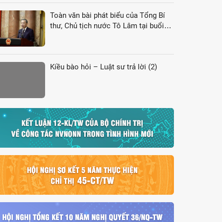
Toàn văn bài phát biểu của Tổng Bí
thư, Chủ tịch nước Tô Lâm tại buổi
gặp gỡ đại biểu kiều bào dự Hội nghị
VK4
Kiều bào hỏi – Luật sư trả lời (2)