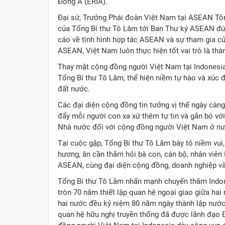
Đông Á (ERIA).
Đại sứ, Trưởng Phái đoàn Việt Nam tại ASEAN Tô
của Tổng Bí thư Tô Lâm tới Ban Thư ký ASEAN đ
cáo về tình hình hợp tác ASEAN và sự tham gia c
ASEAN, Việt Nam luôn thực hiện tốt vai trò là thà
Thay mặt cộng đồng người Việt Nam tại Indonesia
Tổng Bí thư Tô Lâm, thể hiện niềm tự hào và xúc 
đất nước.
Các đại diện cộng đồng tin tưởng vị thế ngày càn
đẩy mỗi người con xa xứ thêm tự tin và gắn bó v
Nhà nước đối với cộng đồng người Việt Nam ở nước
Tại cuộc gặp, Tổng Bí thư Tô Lâm bày tỏ niềm vu
hương, ân cần thăm hỏi bà con, cán bộ, nhân viên 
ASEAN, cùng đại diện cộng đồng, doanh nghiệp và 
Tổng Bí thư Tô Lâm nhấn mạnh chuyến thăm Indones
tròn 70 năm thiết lập quan hệ ngoại giao giữa ha
hai nước đều kỷ niệm 80 năm ngày thành lập nước
quan hệ hữu nghị truyền thống đã được lãnh đạo 