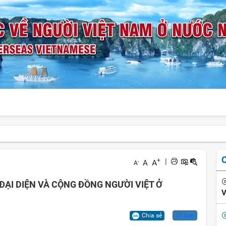
+
|
A
A
-
A
ĐẠI DIỆN VÀ CỘNG ĐỒNG NGƯỜI VIỆT Ở
V
Chia sẻ
Lưu