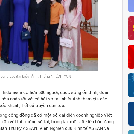
 cùng các đại biểu. Ảnh: Thống Nhất/TTXVN
i Indonesia có hơn 500 người, cuộc sống ổn định, đoàn
hòa nhập tốt với xã hội sở tại, nhiệt tình tham gia các
ốc khánh, Tết cổ truyền dân tộc.
ong cộng đồng đã có một số đại diện doanh nghiệp Việt
 ấn với thị trường sở tại, trong khi một số kiều bào đang
ư Ban Thư ký ASEAN, Viện Nghiên cứu Kinh tế ASEAN và