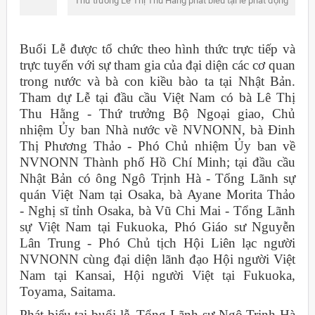
Thứ trưởng Lê Thị Thu Hằng phát biểu tại lễ phát động
Buổi Lễ được tổ chức theo hình thức trực tiếp và
trực tuyến với sự tham gia của đại diện các cơ quan
trong nước và bà con kiều bào ta tại Nhật Bản.
Tham dự Lễ tại đầu cầu Việt Nam có bà Lê Thị
Thu Hằng - Thứ trưởng Bộ Ngoại giao, Chủ
nhiệm Ủy ban Nhà nước về NVNONN, bà Đinh
Thị Phương Thảo - Phó Chủ nhiệm Ủy ban về
NVNONN Thành phố Hồ Chí Minh; tại đầu cầu
Nhật Bản có ông Ngô Trịnh Hà - Tổng Lãnh sự
quán Việt Nam tại Osaka, bà Ayane Morita Thảo
- Nghị sĩ tỉnh Osaka, bà Vũ Chi Mai - Tổng Lãnh
sự Việt Nam tại Fukuoka, Phó Giáo sư Nguyễn
Lân Trung - Phó Chủ tịch Hội Liên lạc người
NVNONN cùng đại diện lãnh đạo Hội người Việt
Nam tại Kansai, Hội người Việt tại Fukuoka,
Toyama, Saitama.
Phát biểu tại buổi lễ, Tổng Lãnh sự Ngô Trịnh Hà