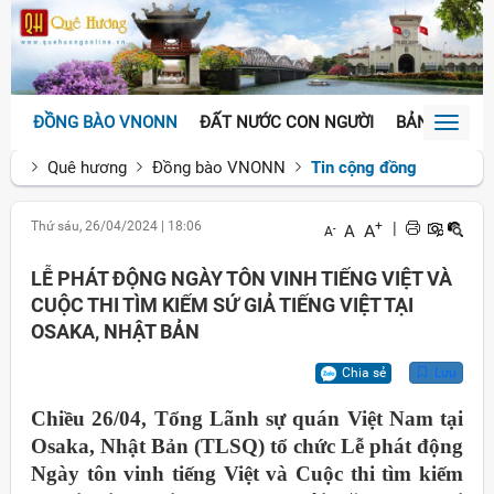
ĐỒNG BÀO VNONN
ĐẤT NƯỚC CON NGƯỜI
BẢN SẮC VĂ
Toggl
naviga
Quê hương
Đồng bào VNONN
Tin cộng đồng
Thứ sáu, 26/04/2024
|
18:06
+
|
A
A
-
A
LỄ PHÁT ĐỘNG NGÀY TÔN VINH TIẾNG VIỆT VÀ
CUỘC THI TÌM KIẾM SỨ GIẢ TIẾNG VIỆT TẠI
OSAKA, NHẬT BẢN
Chia sẻ
Lưu
Chiều 26/04, Tổng Lãnh sự quán Việt Nam tại
Osaka, Nhật Bản (TLSQ) tổ chức Lễ phát động
Ngày tôn vinh tiếng Việt và Cuộc thi tìm kiếm