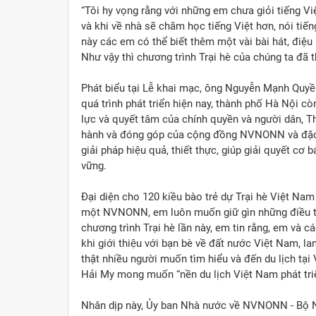
“Tôi hy vọng rằng với những em chưa giỏi tiếng Việ
và khi về nhà sẽ chăm học tiếng Việt hơn, nói tiế
này các em có thể biết thêm một vài bài hát, điệ
Như vậy thì chương trình Trại hè của chúng ta đã 
Phát biểu tại Lễ khai mạc, ông Nguyễn Mạnh Quyề
quá trình phát triển hiện nay, thành phố Hà Nội cò
lực và quyết tâm của chính quyền và người dân,
hành và đóng góp của cộng đồng NVNONN và đặc b
giải pháp hiệu quả, thiết thực, giúp giải quyết cơ
vững.
Đại diện cho 120 kiều bào trẻ dự Trại hè Việt Na
một NVNONN, em luôn muốn giữ gìn những điều tô
chương trình Trại hè lần này, em tin rằng, em và cá
khi giới thiệu với bạn bè về đất nước Việt N
thật nhiều người muốn tìm hiểu và đến du lịch tạ
Hải My mong muốn “nền du lịch Việt Nam phát triển
Nhân dịp này, Ủy ban Nhà nước về NVNONN - Bộ Ng