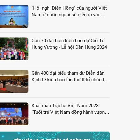
“Hội nghị Diên Hồng” của người Việt
Nam ở nước ngoài sẽ diễn ra vào
tháng 8/2024
Gần 70 đại biểu kiều bào dự Giỗ Tổ
Hùng Vương - Lễ hội Đền Hùng 2024
hủ tịch UBND thành phố Hà Nội Nguyễn Mạnh Quyền phát biểu tại buổi lễ
Gần 400 đại biểu tham dự Diễn đàn
Kinh tế kiều bào lần thứ II tổ chức tại
Nhật Bản
Khai mạc Trại hè Việt Nam 2023:
“Tuổi trẻ Việt Nam đồng hành vươn
tới tương lai”