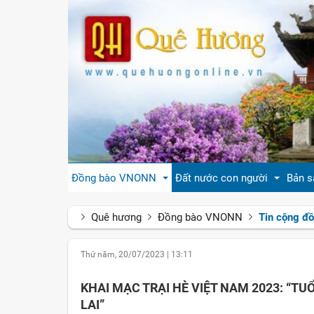
Đồng bào VNONN
Đất nước con người
Bản s
Quê hương
Đồng bào VNONN
Tin cộng đ
Tin cộng đồng
Đất nước Việt Nam
Giới
Thứ năm, 20/07/2023
|
13:11
Đời sống
Tự hào quê hương Việt Nam
Văn 
KHAI MẠC TRẠI HÈ VIỆT NAM 2023: “T
Gương mặt
Con người Việt Nam
Hươn
LAI”