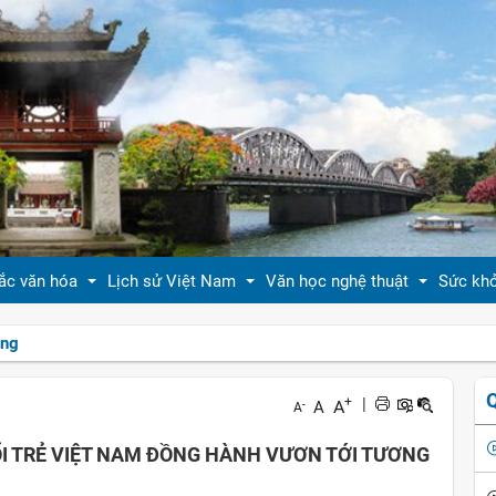
ắc văn hóa
Lịch sử Việt Nam
Văn học nghệ thuật
Sức kh
ồng
 thiệu bản sắc văn hóa
Tóm tắt biên niên sử VN
Tản văn
Sống 
+
|
A
A
-
A
hóa tín ngưỡng
Việt Nam sử lược
Truyện ngắn
Sống 
UỔI TRẺ VIỆT NAM ĐỒNG HÀNH VƯƠN TỚI TƯƠNG
g vị quê nhà
Hoàng thành Thăng Long
Trang thơ
Làm đ