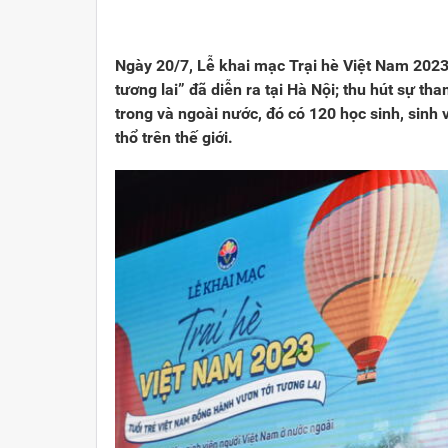
Viết cho quê hương
1000 năm Thăng Long - Hà N
Từ đ
Trang văn học nghệ thuật
Sự thật và chân lý không th
Giải 
Ngày 20/7, Lễ khai mạc Trại hè Việt Nam 2023
tương lai” đã diễn ra tại Hà Nội; thu hút sự t
Triệu trái tim nhân ái hướng về Tổ quốc
Việt 
trong và ngoài nước, đó có 120 học sinh, sinh v
thổ trên thế giới.
Cổ h