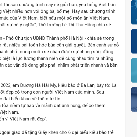
t thì sau chương trình này sẽ giỏi hơn, yêu tiếng Việt hơn
ng Việt nhiều hơn với ông bà, bố mẹ. Hay sau chương trình
u múa của Việt Nam, biết nấu một số món ăn Việt Nam.
thật sự có ý nghĩa”, Thứ trưởng Lê Thị Thu Hằng chia sẻ.
n - Phó Chủ tịch UBND Thành phố Hà Nội - chia sẻ trong
n rất nhiều bài toán hóc búa cần giải quyết. Bên cạnh sự nỗ
 Thành phố mong muốn sẽ nhận được sự chung sức, đồng
iệt là lực lượng thanh niên để cùng nhau tìm ra những
 bản các vấn đề đang gặp phải nhằm phát triển nhanh và bền
m 2023, em Dương Hà Hải My, kiều bào ở Ba Lan, bày tỏ: Là
́t đẹp có trong con người Việt Nam của mình. Sau
c đại biểu khác sẽ thêm tự tin
am, lan tỏa niềm tự hào về mảnh đất anh hùng, để có thêm
i Việt Nam.
 vì Việt Nam rất đẹp”.
oại giao đã tặng Giấy khen cho 6 đại biểu kiều bào trẻ