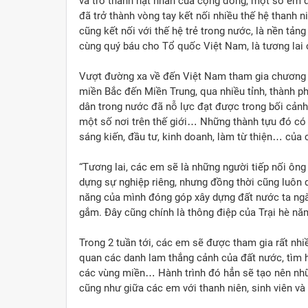
và trở thành hạt nhân của cộng đồng, một số em đã
đã trở thành vòng tay kết nối nhiều thế hệ thanh n
cũng kết nối với thế hệ trẻ trong nước, là nền tản
cùng quý báu cho Tổ quốc Việt Nam, là tương lai 
Vượt đường xa về đến Việt Nam tham gia chương tr
miền Bắc đến Miền Trung, qua nhiều tỉnh, thành 
dân trong nước đã nỗ lực đạt được trong bối cảnh
một số nơi trên thế giới… Những thành tựu đó có 
sáng kiến, đầu tư, kinh doanh, làm từ thiện… củ
“Tương lai, các em sẽ là những người tiếp nối ôn
dựng sự nghiệp riêng, nhưng đồng thời cũng luôn 
năng của mình đóng góp xây dựng đất nước ta ngà
gắm. Đây cũng chính là thông điệp của Trại hè năm
Trong 2 tuần tới, các em sẽ được tham gia rất nhiề
quan các danh lam thắng cảnh của đất nước, tìm 
các vùng miền… Hành trình đó hẳn sẽ tạo nên nhữn
cũng như giữa các em với thanh niên, sinh viên v