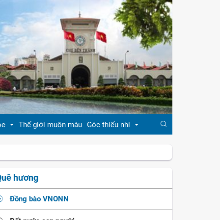
ỏe
Thế giới muôn màu
Góc thiếu nhi
đẹp
Truyện cổ tích
Quê hương
khỏe
Ca dao - tục ngữ
Đồng bào VNONN
ẹp
Đồng dao