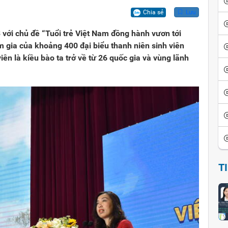
ội
iển văn hóa
Vui cười
Chia sẻ
Lưu
ể đảo ngược
thích thành ngữ - tục ngữ
Ca dao tục ngữ
 với chủ đề “Tuổi trẻ Việt Nam đồng hành vươn tới
ham gia của khoảng 400 đại biểu thanh niên sinh viên
sử giai thoại
Giai thoại Việt Nam
iên là kiều bào ta trở về từ 26 quốc gia và vùng lãnh
ọc tinh hoa
Tiểu thuyết
T