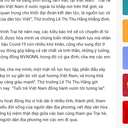
 trở về và đang sinh sống, làm việc tại Việt Nam. “Trại hè
iên Việt Nam ở nước ngoài từ khắp nơi trên thế giới, và
g quan trọng cho khối đại đoàn kết dân tộc, là nguồn lực vô
của dân tộc Việt”, Thứ trưởng Lê Thị Thu Hằng khẳng định.
ình Trại hè năm nay, các kiều bào trẻ sẽ có chuyến đi từ
phố, được hòa mình và chứng kiến những thành tựu mà nhân
 hậu Covid-19 còn nhiều khó khăn, cũng như xung đột ở
sự đóng góp bằng cả vật chất và tinh thần, những ý tưởng,
a cộng đồng NVNONN, trong đó có gia đình, cha mẹ các em.
g bà, cha mẹ mình, một mặt nỗ lực học tập, phấn đấu xây
duy trì sự gắn bó với quê hương Việt Nam, và trong khả
y càng giàu mạnh”, Thứ trưởng Lê Thị Thu Hằng gửi
 nay: “Tuổi trẻ Việt Nam đồng hành vươn tới tương lai”.
u hoạt động thú vị trải dài ở nhiều tỉnh, thành phố, tham
hiểu đời sống của người dân địa phương, nét đẹp văn hóa
g kỷ niệm thật đẹp giữa các bạn cùng tham gia Trại hè,
à người dân địa phương nơi các em đi qua.