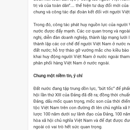
trị và của toàn dân”… thể hiện tư duy đổi mới củ
chung và công tác đại đoàn kết đối với người Việ
Trong đó, công tác phát huy nguồn lực của người
nước được đẩy mạnh. Các cơ quan trong và ngoài 
nghị, diễn đàn doanh nghiệp, thành lập mạng lưới 
thành lập các cơ chế để người Việt Nam ở nước n
đất nước; hỗ trợ tháo gỡ vướng mắc cho kiều bào k
khai huy động người Việt Nam ở nước ngoài tham gi
phân phối hàng Việt Nam ở nước ngoài.
Chung một niềm tin, ý chí
Đất nước đang tập trung dồn lực, “bứt tốc” để phấ
hội lần thứ XIII của Đảng đã đề ra; đồng thời chuẩ
Đảng, dấu mốc quan trọng, mốc son của thời điểm
tộc Việt Nam trên con đường đi lên chủ nghĩa xã
lược 100 năm dưới sự lãnh đạo của Đảng, 100 năm
hòa xã hội chủ nghĩa Việt Nam và để đạt được đ
ngoài có vai trò hết sức quan trọng.