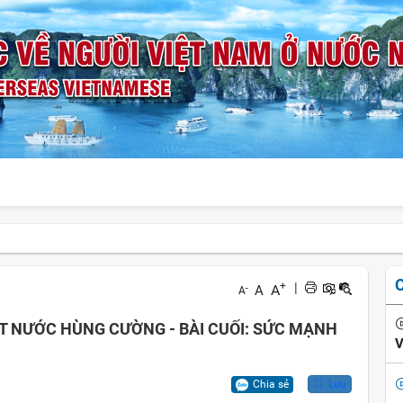
+
|
A
A
-
A
ẤT NƯỚC HÙNG CƯỜNG - BÀI CUỐI: SỨC MẠNH
V
Chia sẻ
Lưu