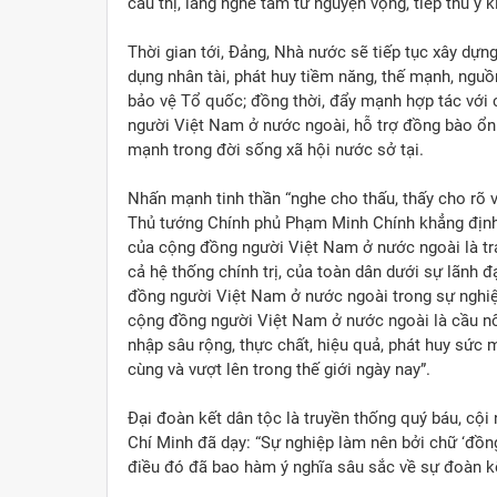
cầu thị, lắng nghe tâm tư nguyện vọng, tiếp thu ý
Thời gian tới, Đảng, Nhà nước sẽ tiếp tục xây dựng
dụng nhân tài, phát huy tiềm năng, thế mạnh, nguồ
bảo vệ Tổ quốc; đồng thời, đẩy mạnh hợp tác với
người Việt Nam ở nước ngoài, hỗ trợ đồng bào ổn 
mạnh trong đời sống xã hội nước sở tại.
Nhấn mạnh tinh thần “nghe cho thấu, thấy cho rõ 
Thủ tướng Chính phủ Phạm Minh Chính khẳng định:
của cộng đồng người Việt Nam ở nước ngoài là tr
cả hệ thống chính trị, của toàn dân dưới sự lãnh
đồng người Việt Nam ở nước ngoài trong sự nghiệ
cộng đồng người Việt Nam ở nước ngoài là cầu nối 
nhập sâu rộng, thực chất, hiệu quả, phát huy sức 
cùng và vượt lên trong thế giới ngày nay”.
Đại đoàn kết dân tộc là truyền thống quý báu, cộ
Chí Minh đã dạy: “Sự nghiệp làm nên bởi chữ ‘đồng
điều đó đã bao hàm ý nghĩa sâu sắc về sự đoàn kế