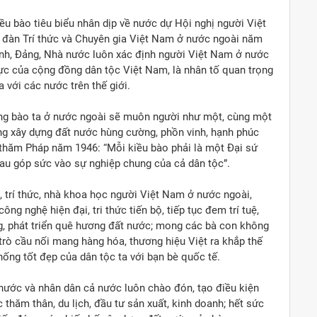
ều bào tiêu biểu nhân dịp về nước dự Hội nghị người Việt
n đàn Trí thức và Chuyên gia Việt Nam ở nước ngoài năm
ịnh, Đảng, Nhà nước luôn xác định người Việt Nam ở nước
lực của cộng đồng dân tộc Việt Nam, là nhân tố quan trọng
 với các nước trên thế giới.
ồng bào ta ở nước ngoài sẽ muôn người như một, cùng một
vọng xây dựng đất nước hùng cường, phồn vinh, hạnh phúc
 thăm Pháp năm 1946: “Mỗi kiều bào phải là một Đại sứ
au góp sức vào sự nghiệp chung của cả dân tộc”.
, trí thức, nhà khoa học người Việt Nam ở nước ngoài,
ng nghệ hiện đại, tri thức tiến bộ, tiếp tục đem trí tuệ,
ng, phát triển quê hương đất nước; mong các bà con không
rò cầu nối mang hàng hóa, thương hiệu Việt ra khắp thế
hống tốt đẹp của dân tộc ta với bạn bè quốc tế.
nước và nhân dân cả nước luôn chào đón, tạo điều kiện
thăm thân, du lịch, đầu tư sản xuất, kinh doanh; hết sức