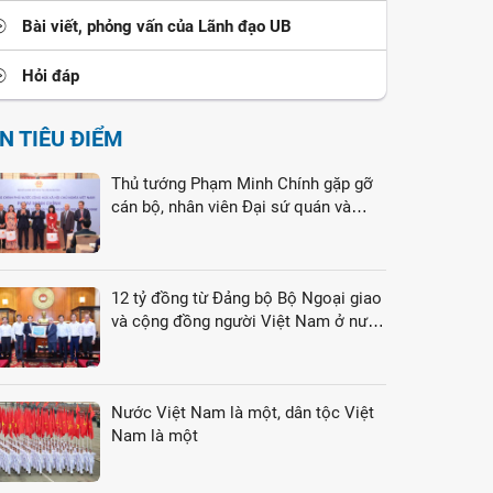
Bài viết, phỏng vấn của Lãnh đạo UB
Hỏi đáp
IN TIÊU ĐIỂM
Thủ tướng Phạm Minh Chính gặp gỡ
cán bộ, nhân viên Đại sứ quán và
cộng đồng người Việt Nam tại Liên
bang Nga
12 tỷ đồng từ Đảng bộ Bộ Ngoại giao
và cộng đồng người Việt Nam ở nước
ngoài gửi tới đồng bào vùng lũ
Nước Việt Nam là một, dân tộc Việt
Nam là một