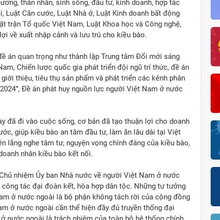
ương, thân nhân, sinh sống, đầu tư, kinh doanh, hợp tác
, Luật Căn cước, Luật Nhà ở, Luật Kinh doanh bất động
Mặt trận Tổ quốc Việt Nam, Luật Khoa học và Công nghệ,
ợi về xuất nhập cảnh và lưu trú cho kiều bào.
 đề án quan trọng như thành lập Trung tâm Đổi mới sáng
am, Chiến lược quốc gia phát triển đội ngũ trí thức, đề án
iới thiệu, tiêu thụ sản phẩm và phát triển các kênh phân
-2024”, Đề án phát huy nguồn lực người Việt Nam ở nước
y đã đi vào cuộc sống, cơ bản đã tạo thuận lợi cho doanh
ớc, giúp kiều bào an tâm đầu tư, làm ăn lâu dài tại Việt
n lắng nghe tâm tư, nguyện vọng chính đáng của kiều bào,
doanh nhân kiều bào kết nối.
 Chủ nhiệm Ủy ban Nhà nước về người Việt Nam ở nước
 công tác đại đoàn kết, hòa hợp dân tộc. Những tư tưởng
Nam ở nước ngoài là bộ phận không tách rời của cộng đồng
Nam ở nước ngoài cần thể hiện đầy đủ truyền thống đại
 ở nước ngoài là trách nhiệm của toàn bộ hệ thống chính