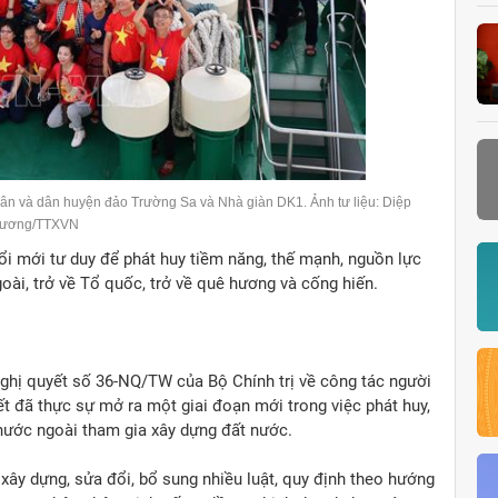
quân và dân huyện đảo Trường Sa và Nhà giàn DK1. Ảnh tư liệu: Diệp
rương/TTXVN
ổi mới tư duy để phát huy tiềm năng, thế mạnh, nguồn lực
ài, trở về Tổ quốc, trở về quê hương và cống hiến.
ghị quyết số 36-NQ/TW của Bộ Chính trị về công tác người
t đã thực sự mở ra một giai đoạn mới trong việc phát huy,
nước ngoài tham gia xây dựng đất nước.
ây dựng, sửa đổi, bổ sung nhiều luật, quy định theo hướng