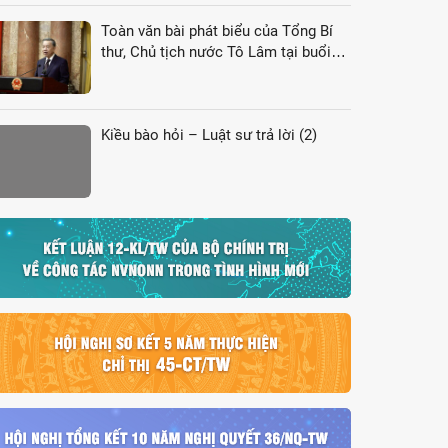
Toàn văn bài phát biểu của Tổng Bí
thư, Chủ tịch nước Tô Lâm tại buổi
gặp gỡ đại biểu kiều bào dự Hội nghị
VK4
Kiều bào hỏi – Luật sư trả lời (2)