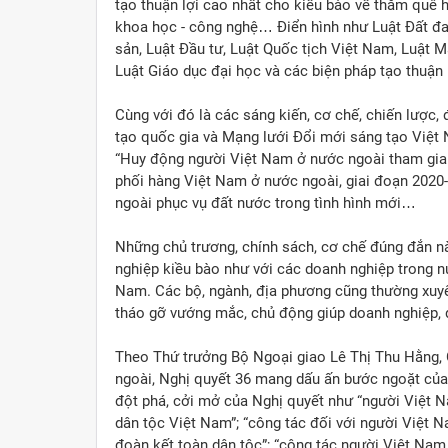
tạo thuận lợi cao nhất cho kiều bào về thăm quê h
khoa học - công nghệ… Điển hình như Luật Đất đai
sản, Luật Đầu tư, Luật Quốc tịch Việt Nam, Luật 
Luật Giáo dục đại học và các biện pháp tạo thuận l
Cùng với đó là các sáng kiến, cơ chế, chiến lược,
tạo quốc gia và Mạng lưới Đổi mới sáng tạo Việt N
“Huy động người Việt Nam ở nước ngoài tham gia g
phối hàng Việt Nam ở nước ngoài, giai đoạn 2020
ngoài phục vụ đất nước trong tình hình mới…
Những chủ trương, chính sách, cơ chế đúng đắn nà
nghiệp kiều bào như với các doanh nghiệp trong nư
Nam. Các bộ, ngành, địa phương cũng thường xuyê
tháo gỡ vướng mắc, chủ động giúp doanh nghiệp, 
Theo Thứ trưởng Bộ Ngoại giao Lê Thị Thu Hằng,
ngoài, Nghị quyết 36 mang dấu ấn bước ngoặt của
đột phá, cởi mở của Nghị quyết như “người Việt 
dân tộc Việt Nam”; “công tác đối với người Việt 
đoàn kết toàn dân tộc”; “công tác người Việt Nam