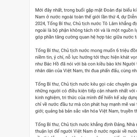
Mới đây nhất, trong buổi gặp mặt Đoàn đại biểu ki
Nam ở nước ngoài toàn thế giới lần thứ 4, dự Diễ
2024, Tổng Bí thư, Chủ tịch nước Tô Lâm khẳng đ
ngoài là bộ phận không tách rời và là một nguồn 
góp phần tăng cường quan hệ hợp tác giữa nước ta
Tổng Bí thư, Chủ tịch nước mong muốn 6 triệu đ
niềm tin, ý chí, nỗ lực hướng tới thực hiện khát 
như Bác Hồ đã nói với bà con kiều bào khi Người
nhân dân của Việt Nam, thi đua phấn đấu, cùng nh
Tổng Bí thư, Chủ tịch nước kêu gọi các chuyên gia
những người có điều kiện tiếp cận nhanh nhất với cô
kinh nghiệm, tri thức của mình để hiến kế xây dự
chỉ về nước đầu tư mà còn phát huy mạnh mẽ vai t
giới; quảng bá bản sắc văn hóa Việt Nam, truyền t
Tổng Bí thư, Chủ tịch nước khẳng định Đảng, Nhà 
thuận lợi để người Việt Nam ở nước ngoài về nước 