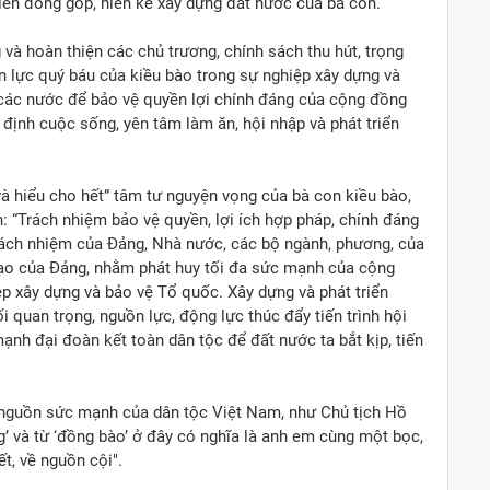
 kiến đóng góp, hiến kế xây dựng đất nước của bà con.
 và hoàn thiện các chủ trương, chính sách thu hút, trọng
n lực quý báu của kiều bào trong sự nghiệp xây dựng và
 các nước để bảo vệ quyền lợi chính đáng của cộng đồng
định cuộc sống, yên tâm làm ăn, hội nhập và phát triển
và hiểu cho hết” tâm tư nguyện vọng của bà con kiều bào,
 “Trách nhiệm bảo vệ quyền, lợi ích hợp pháp, chính đáng
ách nhiệm của Đảng, Nhà nước, các bộ ngành, phương, của
 đạo của Đảng, nhằm phát huy tối đa sức mạnh của cộng
p xây dựng và bảo vệ Tổ quốc. Xây dựng và phát triển
quan trọng, nguồn lực, động lực thúc đẩy tiến trình hội
mạnh đại đoàn kết toàn dân tộc để đất nước ta bắt kịp, tiến
i nguồn sức mạnh của dân tộc Việt Nam, như Chủ tịch Hồ
’ và từ ‘đồng bào’ ở đây có nghĩa là anh em cùng một bọc,
t, về nguồn cội".