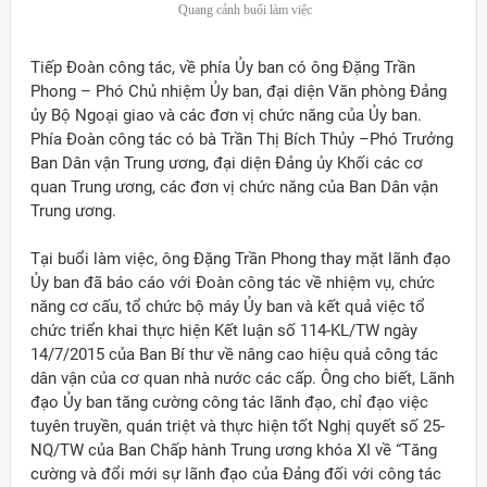
Quang cảnh buổi làm việc
Tiếp Đoàn công tác, về phía Ủy ban có ông Đặng Trần
Phong – Phó Chủ nhiệm Ủy ban, đại diện Văn phòng Đảng
ủy Bộ Ngoại giao và các đơn vị chức năng của Ủy ban.
Phía Đoàn công tác có bà Trần Thị Bích Thủy –Phó Trưởng
Ban Dân vận Trung ương, đại diện Đảng ủy Khối các cơ
quan Trung ương, các đơn vị chức năng của Ban Dân vận
Trung ương.
Tại buổi làm việc, ông Đặng Trần Phong thay mặt lãnh đạo
Ủy ban đã báo cáo với Đoàn công tác về nhiệm vụ, chức
năng cơ cấu, tổ chức bộ máy Ủy ban và kết quả việc tổ
chức triển khai thực hiện Kết luận số 114-KL/TW ngày
14/7/2015 của Ban Bí thư về nâng cao hiệu quả công tác
dân vận của cơ quan nhà nước các cấp. Ông cho biết, Lãnh
đạo Ủy ban tăng cường công tác lãnh đạo, chỉ đạo việc
ời Việt Nam ở nước ngoài
tuyên truyền, quán triệt và thực hiện tốt Nghị quyết số 25-
NQ/TW của Ban Chấp hành Trung ương khóa XI về “Tăng
cường và đổi mới sự lãnh đạo của Đảng đối với công tác