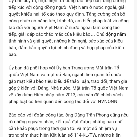
Ủy ban duy trì, thực hiện tốt công tác tiếp dân, tăng cường
tiếp xúc với cộng đồng người Việt Nam ở nước ngoài, giải
quyết khiếu nại, tố cáo theo quy định. Tăng cường cán bộ
công chức có năng lực, trình độ, am hiểu pháp luật và công
tác đối với người Việt Nam ở nước ngoài làm công tác
tiếp, giải đáp các thắc mắc của kiều bào… Chủ động nắm
tình hình và giải quyết những kiến nghị, bức xúc của kiều
bào, đảm bảo quyền lợi chính đáng và hợp pháp của kiều
bào.
Ủy ban đã phối hợp với Ủy ban Trung ương Mặt trận Tổ
quốc Việt Nam và một số Ban, ngành liên quan tổ chức
gặp mặt kiều bào tiêu biểu để thảo luận, trao đổi, tham gia
góp ý kiến với Đảng, Nhà nước, Mặt trận Tổ quốc Việt Nam
về xây dựng Hiến pháp năm 2013, các vấn đề chính sách,
pháp luật có liên quan đến công tác đối với NVNONN.
Báo cáo với đoàn công tác, ông Đặng Trần Phong cũng nêu
rõ những nguyên nhân, kết quả đạt được, những hạn chế
cần khắc phục trong thời gian tới và một số nhiệm vụ
trọng tâm thực hiện Kết luận số 114-KL/TW, những kiến