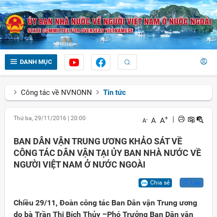
DANH MỤC
Công tác về NVNONN
Tin tức
Thứ ba, 29/11/2016
|
20:00
+
|
A
A
-
A
BAN DÂN VẬN TRUNG ƯƠNG KHẢO SÁT VỀ
CÔNG TÁC DÂN VẬN TẠI ỦY BAN NHÀ NƯỚC VỀ
NGƯỜI VIỆT NAM Ở NƯỚC NGOÀI
Chia sẻ
Lưu
Chiều 29/11, Đoàn công tác Ban Dân vận Trung ương
do bà Trần Thị Bích Thủy –Phó Trưởng Ban Dân vận