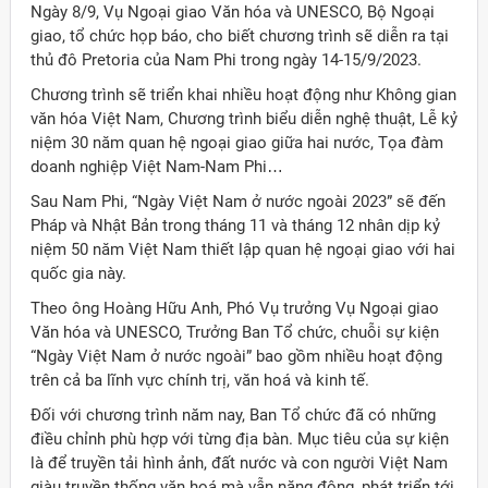
Ngày 8/9, Vụ Ngoại giao Văn hóa và UNESCO, Bộ Ngoại
giao, tổ chức họp báo, cho biết chương trình sẽ diễn ra tại
thủ đô Pretoria của Nam Phi trong ngày 14-15/9/2023.
Chương trình sẽ triển khai nhiều hoạt động như Không gian
văn hóa Việt Nam, Chương trình biểu diễn nghệ thuật, Lễ kỷ
niệm 30 năm quan hệ ngoại giao giữa hai nước, Tọa đàm
doanh nghiệp Việt Nam-Nam Phi…
Sau Nam Phi, “Ngày Việt Nam ở nước ngoài 2023” sẽ đến
Pháp và Nhật Bản trong tháng 11 và tháng 12 nhân dịp kỷ
niệm 50 năm Việt Nam thiết lập quan hệ ngoại giao với hai
quốc gia này.
Theo ông Hoàng Hữu Anh, Phó Vụ trưởng Vụ Ngoại giao
Văn hóa và UNESCO, Trưởng Ban Tổ chức, chuỗi sự kiện
“Ngày Việt Nam ở nước ngoài” bao gồm nhiều hoạt động
trên cả ba lĩnh vực chính trị, văn hoá và kinh tế.
Đối với chương trình năm nay, Ban Tổ chức đã có những
ời Việt Nam ở nước ngoài
điều chỉnh phù hợp với từng địa bàn. Mục tiêu của sự kiện
là để truyền tải hình ảnh, đất nước và con người Việt Nam
giàu truyền thống văn hoá mà vẫn năng động, phát triển tới