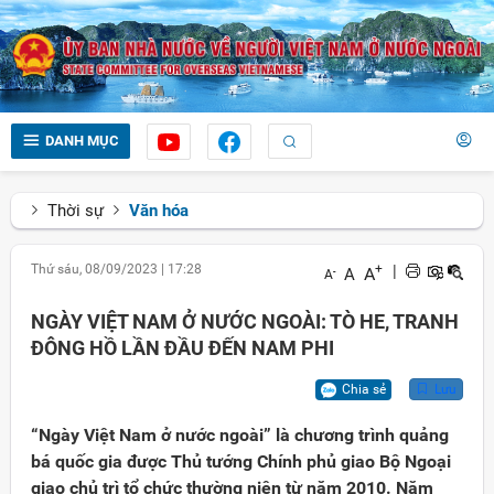
DANH MỤC
Thời sự
Văn hóa
Thứ sáu, 08/09/2023
|
17:28
+
|
A
A
-
A
NGÀY VIỆT NAM Ở NƯỚC NGOÀI: TÒ HE, TRANH
ĐÔNG HỒ LẦN ĐẦU ĐẾN NAM PHI
Chia sẻ
Lưu
“Ngày Việt Nam ở nước ngoài” là chương trình quảng
bá quốc gia được Thủ tướng Chính phủ giao Bộ Ngoại
giao chủ trì tổ chức thường niên từ năm 2010. Năm