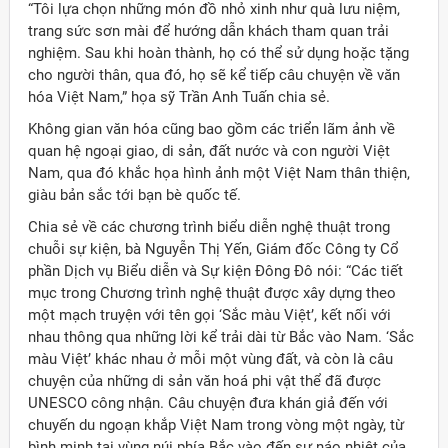
“Tôi lựa chọn những món đồ nhỏ xinh như quà lưu niệm,
trang sức sơn mài để hướng dẫn khách tham quan trải
nghiệm. Sau khi hoàn thành, họ có thể sử dụng hoặc tặng
cho người thân, qua đó, họ sẽ kể tiếp câu chuyện về văn
hóa Việt Nam,” họa sỹ Trần Anh Tuấn chia sẻ.
Không gian văn hóa cũng bao gồm các triển lãm ảnh về
quan hệ ngoại giao, di sản, đất nước và con người Việt
Nam, qua đó khắc họa hình ảnh một Việt Nam thân thiện,
giàu bản sắc tới bạn bè quốc tế.
Chia sẻ về các chương trình biểu diễn nghệ thuật trong
chuỗi sự kiện, bà Nguyễn Thị Yến, Giám đốc Công ty Cổ
phần Dịch vụ Biểu diễn và Sự kiện Đông Đô nói: “Các tiết
mục trong Chương trình nghệ thuật được xây dựng theo
một mạch truyện với tên gọi ‘Sắc màu Việt’, kết nối với
nhau thông qua những lời kể trải dài từ Bắc vào Nam. ‘Sắc
màu Việt’ khác nhau ở mỗi một vùng đất, và còn là câu
chuyện của những di sản văn hoá phi vật thể đã được
UNESCO công nhận. Câu chuyện đưa khán giả đến với
chuyến du ngoạn khắp Việt Nam trong vòng một ngày, từ
bình minh tại vùng núi phía Bắc vào đến sự náo nhiệt của