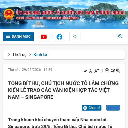
DANH MỤC
Thời sự
Kinh tế
Thứ sáu, 29/05/2026
|
16:29
+
|
A
A
-
A
TỔNG BÍ THƯ, CHỦ TỊCH NƯỚC TÔ LÂM CHỨNG
KIẾN LỄ TRAO CÁC VĂN KIỆN HỢP TÁC VIỆT
NAM – SINGAPORE
Chia sẻ
Lưu
Trong khuôn khổ chuyến thăm cấp Nhà nước tới
Singapore, trưa 29/5, Tổng Bí thư, Chủ tịch nước Tô