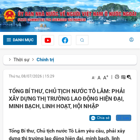
DANH MỤC
Thời sự
Chính trị
Thứ tư, 08/07/2026
|
15:29
+
|
A
A
-
A
TỔNG BÍ THƯ, CHỦ TỊCH NƯỚC TÔ LÂM: PHẢI
XÂY DỰNG THỊ TRƯỜNG LAO ĐỘNG HIỆN ĐẠI,
MINH BẠCH, LINH HOẠT, HỘI NHẬP
Chia sẻ
Lưu
Tổng Bí thư, Chủ tịch nước Tô Lâm yêu cầu, phải xây
dựng thị trường lao động hiện đại, minh bạch, linh