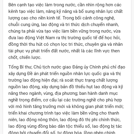
Bên cạnh tạo việc làm trong nước, cần nhìn rộng hơn các
kênh tạo việc làm, nâng kỹ năng và bổ sung nhân lực chất
lượng cao cho nền kinh tế. Trong bối cảnh công nghệ,
chuỗi cung ứng, lao động và tri thức dịch chuyển nhanh,
chúng ta phải vừa tạo việc làm bền vững trong nước, vừa
đưa lao động Việt Nam ra thị trường quốc tế để học hỏi,
đồng thời thu hút có chọn lọc tri thức, chuyên gia và nhân
tài phục vụ phát triển đất nước, nhất là các lĩnh vực then
chốt, chiến lược.
Tổng Bí thư, Chủ tịch nước giao Đảng ủy Chính phủ chỉ đạo
xây dựng Đề án phát triển nguồn nhân lực quốc gia và thị
trường lao động hiện đại; rà soát thực trạng chất lượng
nguồn lao động, xây dựng bản đồ thiếu hụt lao động và kỹ
năng theo ngành, vùng, địa phương; ban hành danh mục
nghề trọng điểm, cơ cấu lại các trường nghề cho phù hợp
với mô hình tăng trưởng mới và không gian phát triển mới;
triển khai chương trình tạo việc làm bền vững cho thanh
niên, lao động nông thôn, lao động đô thị phi chính thức,
lao động vùng đồng bào dân tộc thiểu số, lao động bị tác
động bởi chuyển đổi số, tự động hóa, lồng ghép chính