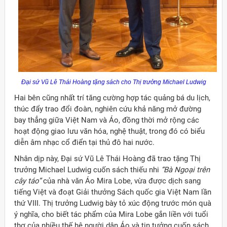
Đại sứ Vũ Lê Thái Hoàng tặng sách cho Thị trưởng
Michael
Ludwig
Hai bên cũng nhất trí tăng cường hợp tác quảng bá du lịch,
thúc đẩy trao đổi đoàn, nghiên cứu khả năng mở đường
bay thẳng giữa Việt Nam và Áo, đồng thời mở rộng các
hoạt động giao lưu văn hóa, nghệ thuật, trong đó có biểu
diễn âm nhạc cổ điển tại thủ đô hai nước.
Nhân dịp này, Đại sứ Vũ Lê Thái Hoàng đã trao tặng Thị
trưởng Michael Ludwig cuốn sách thiếu nhi
“Bà Ngoại trên
cây táo”
của nhà văn Áo Mira Lobe, vừa được dịch sang
tiếng Việt và đoạt Giải thưởng Sách quốc gia Việt Nam lần
thứ VIII. Thị trưởng Ludwig bày tỏ xúc động trước món quà
ý nghĩa, cho biết tác phẩm của Mira Lobe gắn liền với tuổi
thơ của nhiều thế hệ người dân Áo và tin tưởng cuốn sách