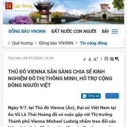
ĐỒNG BÀO VNONN
ĐẤT NƯỚC CON NGƯỜI
BẢN SẮC VĂ
Toggl
naviga
Quê hương
Đồng bào VNONN
Tin cộng đồng
Thứ năm, 09/07/2026
|
16:54
+
|
A
A
-
A
THỦ ĐÔ VIENNA SẴN SÀNG CHIA SẺ KINH
NGHIỆM ĐÔ THỊ THÔNG MINH, HỖ TRỢ CỘNG
ĐỒNG NGƯỜI VIỆT
Chia sẻ
Lưu
Ngày 9/7, tại Thủ đô Vienna (Áo), Đại sứ Việt Nam tại
Áo Vũ Lê Thái Hoàng đã có cuộc gặp với Thị trưởng
Thành phố Vienna Michael Ludwig nhằm trao đổi các