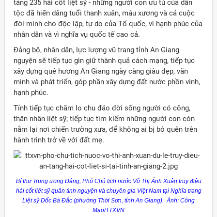
táng 235 hài cốt liệt sỹ - những người con ưu tú của dân
tộc đã hiến dâng tuổi thanh xuân, máu xương và cả cuộc
đời mình cho độc lập, tự do của Tổ quốc, vì hạnh phúc của
nhân dân và vì nghĩa vụ quốc tế cao cả.
Đảng bộ, nhân dân, lực lượng vũ trang tỉnh An Giang
nguyện sẽ tiếp tục gìn giữ thành quả cách mạng, tiếp tục
xây dựng quê hương An Giang ngày càng giàu đẹp, văn
minh và phát triển, góp phần xây dựng đất nước phồn vinh,
hạnh phúc.
Tỉnh tiếp tục chăm lo chu đáo đời sống người có công,
thân nhân liệt sỹ; tiếp tục tìm kiếm những người con còn
nằm lại nơi chiến trường xưa, để không ai bị bỏ quên trên
hành trình trở về với đất mẹ.
Bí thư Trung ương Đảng, Phó Chủ tịch nước Võ Thị Ánh Xuân truy điệu
hài cốt liệt
sỹ
quân tình nguyện và chuyên gia Việt Nam tại Nghĩa trang
Liệt
sỹ
Dốc Bà Đắc (phường
Thới
Sơn, tỉnh An Giang). Ảnh: Công
Mạo/TTXVN