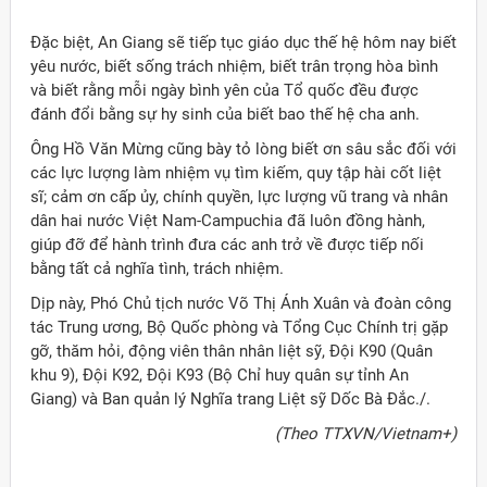
Đặc biệt, An Giang sẽ tiếp tục giáo dục thế hệ hôm nay biết
yêu nước, biết sống trách nhiệm, biết trân trọng hòa bình
và biết rằng mỗi ngày bình yên của Tổ quốc đều được
đánh đổi bằng sự hy sinh của biết bao thế hệ cha anh.
Ông Hồ Văn Mừng cũng bày tỏ lòng biết ơn sâu sắc đối với
các lực lượng làm nhiệm vụ tìm kiếm, quy tập hài cốt liệt
sĩ; cảm ơn cấp ủy, chính quyền, lực lượng vũ trang và nhân
dân hai nước Việt Nam-Campuchia đã luôn đồng hành,
giúp đỡ để hành trình đưa các anh trở về được tiếp nối
bằng tất cả nghĩa tình, trách nhiệm.
Dịp này, Phó Chủ tịch nước Võ Thị Ánh Xuân và đoàn công
tác Trung ương, Bộ Quốc phòng và Tổng Cục Chính trị gặp
gỡ, thăm hỏi, động viên thân nhân liệt sỹ, Đội K90 (Quân
khu 9), Đội K92, Đội K93 (Bộ Chỉ huy quân sự tỉnh An
Giang) và Ban quản lý Nghĩa trang Liệt sỹ Dốc Bà Đắc./.
(Theo TTXVN/Vietnam+)