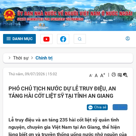
DANH MỤC
Thời sự
Chính trị
Thứ năm, 09/07/2026
|
15:02
+
|
A
A
-
A
PHÓ CHỦ TỊCH NƯỚC DỰ LỄ TRUY ĐIỆU, AN
TÁNG HÀI CỐT LIỆT SỸ TẠI TỈNH AN GIANG
Chia sẻ
Lưu
Lễ truy điệu và an táng 235 hài cốt liệt sỹ quân tình
nguyện, chuyên gia Việt Nam tại An Giang, thể hiện
lòng biết ơn và truyền thống uống nước nhớ nguồn của