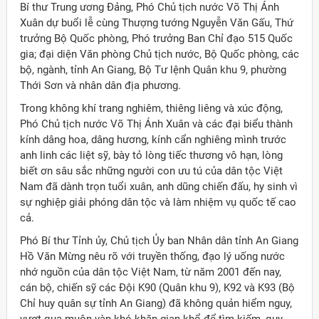
Bí thư Trung ương Đảng, Phó Chủ tịch nước Võ Thị Ánh
Xuân dự buổi lễ cùng Thượng tướng Nguyễn Văn Gấu, Thứ
trưởng Bộ Quốc phòng, Phó trưởng Ban Chỉ đạo 515 Quốc
gia; đại diện Văn phòng Chủ tịch nước, Bộ Quốc phòng, các
bộ, ngành, tỉnh An Giang, Bộ Tư lệnh Quân khu 9, phường
Thới Sơn và nhân dân địa phương.
Trong không khí trang nghiêm, thiêng liêng và xúc động,
Phó Chủ tịch nước Võ Thị Ánh Xuân và các đại biểu thành
kính dâng hoa, dâng hương, kính cẩn nghiêng mình trước
anh linh các liệt sỹ, bày tỏ lòng tiếc thương vô hạn, lòng
biết ơn sâu sắc những người con ưu tú của dân tộc Việt
Nam đã dành trọn tuổi xuân, anh dũng chiến đấu, hy sinh vì
sự nghiệp giải phóng dân tộc và làm nhiệm vụ quốc tế cao
cả.
Phó Bí thư Tỉnh ủy, Chủ tịch Ủy ban Nhân dân tỉnh An Giang
Hồ Văn Mừng nêu rõ với truyền thống, đạo lý uống nước
nhớ nguồn của dân tộc Việt Nam, từ năm 2001 đến nay,
ời Việt Nam ở nước ngoài
cán bộ, chiến sỹ các Đội K90 (Quân khu 9), K92 và K93 (Bộ
Chỉ huy quân sự tỉnh An Giang) đã không quản hiểm nguy,