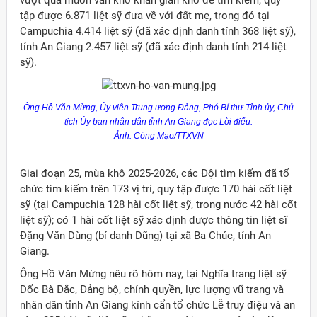
vượt qua muôn vàn khó khăn gian khổ để tìm kiếm, quy
tập được 6.871 liệt sỹ đưa về với đất mẹ, trong đó tại
Campuchia 4.414 liệt sỹ (đã xác định danh tính 368 liệt sỹ),
tỉnh An Giang 2.457 liệt sỹ (đã xác định danh tính 214 liệt
sỹ).
Ông Hồ Văn Mừng,
Ủy
viên Trung ương Đảng, Phó Bí thư Tỉnh
ủy
, Chủ
tịch
Ủy
ban nhân dân tỉnh An Giang đọc Lời điếu.
Ảnh: Công Mạo/TTXVN
Giai đoạn 25, mùa khô 2025-2026, các Đội tìm kiếm đã tổ
chức tìm kiếm trên 173 vị trí, quy tập được 170 hài cốt liệt
sỹ (tại Campuchia 128 hài cốt liệt sỹ, trong nước 42 hài cốt
liệt sỹ); có 1 hài cốt liệt sỹ xác định được thông tin liệt sĩ
Đặng Văn Dùng (bí danh Dũng) tại xã Ba Chúc, tỉnh An
Giang.
Ông Hồ Văn Mừng nêu rõ hôm nay, tại Nghĩa trang liệt sỹ
Dốc Bà Đắc, Đảng bộ, chính quyền, lực lượng vũ trang và
nhân dân tỉnh An Giang kính cẩn tổ chức Lễ truy điệu và an