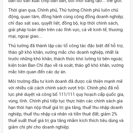
bản đồ sản xuất chíp bán dẫn, đổi mới sáng tạo... thế giới.
Thời gian qua, Chính phủ, Thủ tướng Chính phủ luôn chủ
động, quan tâm, đồng hành cùng cộng đồng doanh nghiệp;
chỉ đạo sát sao, quyết liệt, đồng bộ, kịp thời chính sách,
giải pháp toàn diện trên các lĩnh vực, cả về kinh tế, thương
mại, ngoại giao...
Thủ tướng đã thành lập các tổ công tác đặc biệt để hỗ trợ,
tháo gỡ khó khăn, vướng mắc cho doanh nghiệp, nhất là
trước những khó khăn, thách thức khó lường từ bên ngoài;
kiện toàn Ban Chỉ đạo về rà soát, tháo gỡ khó khăn, vướng
mắc liên quan đến các dự án.
Môi trường đầu tư kinh doanh đã được cải thiện mạnh mẽ
với nhiều cải cách chính sách vượt trội. Chính phủ đã nỗ
lực phê duyệt và công bố 111/111 quy hoạch cấp quốc gia,
vùng, tỉnh. Chính phủ tiếp tục thực hiện các chính sách gia
hạn thời hạn nộp thuế giá trị gia tăng, thuế thu nhập doanh
nghiệp, thuế thu nhập cá nhân và tiền thuê đất; giảm 2%
thuế suất thuế giá trị gia tăng nhằm kích thích tiêu dùng và
giảm chi phí cho doanh nghiệp.