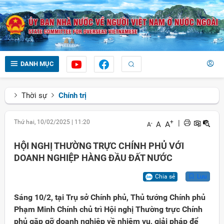
DANH MỤC
Thời sự
Chính trị
Thứ hai, 10/02/2025
|
11:20
+
|
A
A
-
A
HỘI NGHỊ THƯỜNG TRỰC CHÍNH PHỦ VỚI
DOANH NGHIỆP HÀNG ĐẦU ĐẤT NƯỚC
Chia sẻ
Lưu
Sáng 10/2, tại Trụ sở Chính phủ, Thủ tướng Chính phủ
Phạm Minh Chính chủ trì Hội nghị Thường trực Chính
phủ gặp gỡ doanh nghiệp về nhiệm vụ, giải pháp để