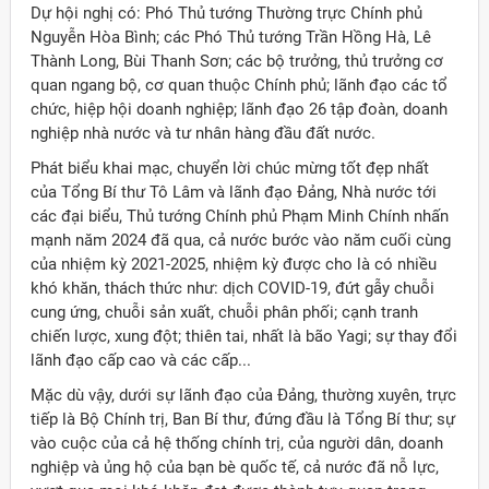
Dự hội nghị có: Phó Thủ tướng Thường trực Chính phủ
Nguyễn Hòa Bình; các Phó Thủ tướng Trần Hồng Hà, Lê
Thành Long, Bùi Thanh Sơn; các bộ trưởng, thủ trưởng cơ
quan ngang bộ, cơ quan thuộc Chính phủ; lãnh đạo các tổ
chức, hiệp hội doanh nghiệp; lãnh đạo 26 tập đoàn, doanh
nghiệp nhà nước và tư nhân hàng đầu đất nước.
Phát biểu khai mạc, chuyển lời chúc mừng tốt đẹp nhất
của Tổng Bí thư Tô Lâm và lãnh đạo Đảng, Nhà nước tới
các đại biểu, Thủ tướng Chính phủ Phạm Minh Chính nhấn
mạnh năm 2024 đã qua, cả nước bước vào năm cuối cùng
của nhiệm kỳ 2021-2025, nhiệm kỳ được cho là có nhiều
khó khăn, thách thức như: dịch COVID-19, đứt gẫy chuỗi
cung ứng, chuỗi sản xuất, chuỗi phân phối; cạnh tranh
chiến lược, xung đột; thiên tai, nhất là bão Yagi; sự thay đổi
lãnh đạo cấp cao và các cấp...
Mặc dù vậy, dưới sự lãnh đạo của Đảng, thường xuyên, trực
tiếp là Bộ Chính trị, Ban Bí thư, đứng đầu là Tổng Bí thư; sự
ời Việt Nam ở nước ngoài
vào cuộc của cả hệ thống chính trị, của người dân, doanh
nghiệp và ủng hộ của bạn bè quốc tế, cả nước đã nỗ lực,