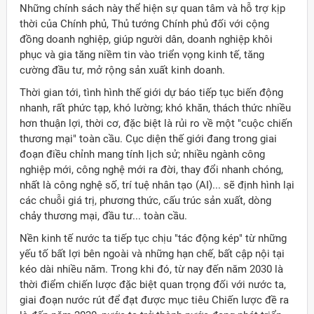
Những chính sách này thể hiện sự quan tâm và hỗ trợ kịp
thời của Chính phủ, Thủ tướng Chính phủ đối với cộng
đồng doanh nghiệp, giúp người dân, doanh nghiệp khôi
phục và gia tăng niềm tin vào triển vọng kinh tế, tăng
cường đầu tư, mở rộng sản xuất kinh doanh.
Thời gian tới, tình hình thế giới dự báo tiếp tục biến động
nhanh, rất phức tạp, khó lường; khó khăn, thách thức nhiều
hơn thuận lợi, thời cơ, đặc biệt là rủi ro về một "cuộc chiến
thương mại" toàn cầu. Cục diện thế giới đang trong giai
đoạn điều chỉnh mang tính lịch sử; nhiều ngành công
nghiệp mới, công nghệ mới ra đời, thay đổi nhanh chóng,
nhất là công nghệ số, trí tuệ nhân tạo (AI)... sẽ định hình lại
các chuỗi giá trị, phương thức, cấu trúc sản xuất, dòng
chảy thương mại, đầu tư... toàn cầu.
Nền kinh tế nước ta tiếp tục chịu "tác động kép" từ những
yếu tố bất lợi bên ngoài và những hạn chế, bất cập nội tại
kéo dài nhiều năm. Trong khi đó, từ nay đến năm 2030 là
thời điểm chiến lược đặc biệt quan trọng đối với nước ta,
giai đoạn nước rút để đạt được mục tiêu Chiến lược đề ra