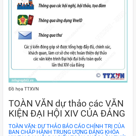
Đồ họa TTXVN
TOÀN VĂN dự thảo các VĂN
KIỆN ĐẠI HỘI XIV CỦA ĐẢNG
TOÀN VĂN: DỰ THẢO BÁO CÁO CHÍNH TRỊ CỦA
BAN CHẤP HÀNH TRUNG ƯƠNG ĐẢNG KHÓA