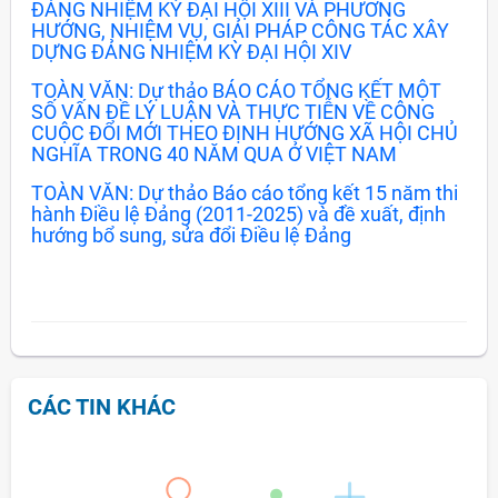
ĐẢNG NHIỆM KỲ ĐẠI HỘI XIII VÀ PHƯƠNG
HƯỚNG, NHIỆM VỤ, GIẢI PHÁP CÔNG TÁC XÂY
DỰNG ĐẢNG NHIỆM KỲ ĐẠI HỘI XIV
TOÀN VĂN: Dự thảo BÁO CÁO TỔNG KẾT MỘT
SỐ VẤN ĐỀ LÝ LUẬN VÀ THỰC TIỄN VỀ CÔNG
CUỘC ĐỔI MỚI THEO ĐỊNH HƯỚNG XÃ HỘI CHỦ
NGHĨA TRONG 40 NĂM QUA Ở VIỆT NAM
TOÀN VĂN: Dự thảo Báo cáo tổng kết 15 năm thi
hành Điều lệ Đảng (2011-2025) và đề xuất, định
hướng bổ sung, sửa đổi Điều lệ Đảng
CÁC TIN KHÁC