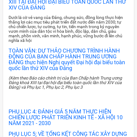
XIII TẠI ĐẠI HỘI ĐẠI BIỂU TOÀN QUỐC LẦN THỨ
XIV CỦA ĐẢNG
Dưới lá cờ vẻ vang của Đảng, chung sức, đồng lòng thực hiện
thắng lợi các mục tiêu phát triển đất nước đến năm 2030; tự
chủ chiến lược, tự cường, tự tin, tiến mạnh trong kỷ nguyên
vươn mình của dân tộc vì hòa bình, độc lập, dân chủ, giàu
mạnh, phồn vinh, văn minh, hạnh phúc, vững bước đi lên chủ
nghĩa xã hội
TOÀN VĂN: DỰ THẢO CHƯƠNG TRÌNH HÀNH
ĐỘNG CỦA BAN CHẤP HÀNH TRUNG ƯƠNG
ĐẢNG thực hiện Nghị quyết Đại hội đại biểu toàn
quốc lần thứ XIV của Đảng
(Kèm theo Báo cáo chính trị của Ban Chấp hành Trung ương
Đảng khoá XIII tại Đại hội đại biểu toàn quốc lần thứ XIV của
Đảng) và Phụ lục 1, Phụ lục 2, Phụ lục 3
PHỤ LỤC 4: ĐÁNH GIÁ 5 NĂM THỰC HIỆN
CHIẾN LƯỢC PHÁT TRIỂN KINH TẾ - XÃ HỘI 10
NĂM 2021 - 2030
PHỤ LỤC 5: VỀ TỔNG KẾT CÔNG TÁC XÂY DỰNG