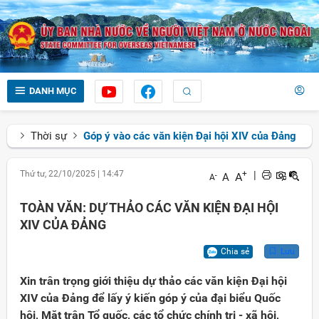
DANH MỤC
Thời sự
Góp ý vào các văn kiện Đại hội XIV của Đảng
Thứ tư, 22/10/2025
|
14:47
+
|
A
A
-
A
TOÀN VĂN: DỰ THẢO CÁC VĂN KIỆN ĐẠI HỘI
XIV CỦA ĐẢNG
Chia sẻ
Lưu
Xin trân trọng giới thiệu dự thảo các văn kiện Đại hội
XIV của Đảng để lấy ý kiến góp ý của đại biểu Quốc
hội, Mặt trận Tổ quốc, các tổ chức chính trị - xã hội,