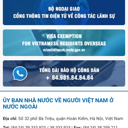
ỦY BAN NHÀ NƯỚC VỀ NGƯỜI VIỆT NAM Ở
NƯỚC NGOÀI
Địa chỉ:
Số 32 phố Bà Triệu, quận Hoàn Kiếm, Hà Nội, Việt Nam
Tel:
(84-24) 39 333 923 / 39 333 924 |
Fax:
(84-24) 38 259 211