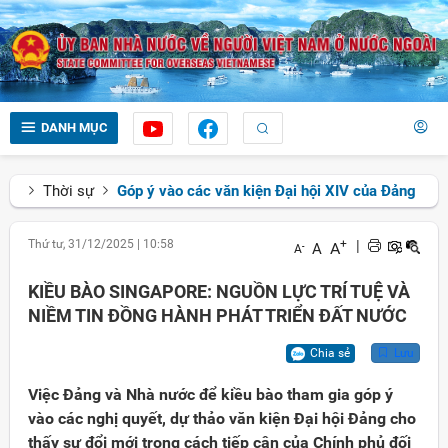
DANH MỤC
Thời sự
Góp ý vào các văn kiện Đại hội XIV của Đảng
Thứ tư, 31/12/2025
|
10:58
+
|
A
A
-
A
KIỀU BÀO SINGAPORE: NGUỒN LỰC TRÍ TUỆ VÀ
NIỀM TIN ĐỒNG HÀNH PHÁT TRIỂN ĐẤT NƯỚC
Chia sẻ
Lưu
Việc Đảng và Nhà nước để kiều bào tham gia góp ý
vào các nghị quyết, dự thảo văn kiện Đại hội Đảng cho
thấy sự đổi mới trong cách tiếp cận của Chính phủ đối