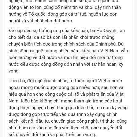
nghiệm, một chính sách đúng đắn sẽ tạo ra nguồn lực
động viên to lớn, củng cố niềm tin và khơi dậy tinh thần
hướng về Tổ quốc, đóng góp cả trí tuệ, nguồn lực con
người và vật chất cho đất nước.
Đề cập đến sự hưởng ứng của kiều bào, bà Hồ Quỳnh Lan
cho biết đại đa số bà con rất phấn khởi trước những
chuyển biến tích cực trong chính sách của Chính phủ. Dù
sinh sống xa quê hương nhiều năm, kiều bào Việt Nam vẫn
luôn hướng về đất nước và mỗi tín hiệu đổi mới từ trong
nước đều được cộng đồng đón nhận với sự hân hoan, kỳ
vọng.
Theo bà, đội ngũ doanh nhân, trí thức người Việt ở nước
ngoài mong muốn được đóng góp nhiều hơn, sâu hơn và
hiệu quả hơn cho công cuộc cải tổ và phát triển của Việt
Nam. Kiều bào không chỉ mong tham gia trong các hoạt
động thiện nguyện hay thông qua kiều hối, mà còn kỳ vọng
được đóng góp trực tiếp vào quá trình xây dựng chính
sách, kết nối đầu tư, chuyển giao công nghệ, tri thức, cũng
như tham gia vào các lĩnh vực then chốt như chuyển đổi
số, chuyển đổi xanh và phát triển bền vững.