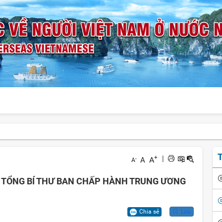
T
+
|
A
A
-
A
C TỔNG BÍ THƯ BAN CHẤP HÀNH TRUNG ƯƠNG
Chia sẻ
Lưu