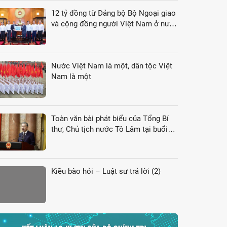
12 tỷ đồng từ Đảng bộ Bộ Ngoại giao
và cộng đồng người Việt Nam ở nước
ngoài gửi tới đồng bào vùng lũ
Nước Việt Nam là một, dân tộc Việt
Nam là một
Toàn văn bài phát biểu của Tổng Bí
thư, Chủ tịch nước Tô Lâm tại buổi
gặp gỡ đại biểu kiều bào dự Hội nghị
VK4
Kiều bào hỏi – Luật sư trả lời (2)