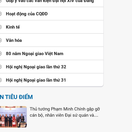
Góp ý vào các văn kiện Đại hội XIV của Đảng
Hoạt động của CQĐD
Kinh tế
Văn hóa
80 năm Ngoại giao Việt Nam
Hội nghị Ngoại giao lần thứ 32
Hội nghị Ngoại giao lần thứ 31
IN TIÊU ĐIỂM
Thủ tướng Phạm Minh Chính gặp gỡ
cán bộ, nhân viên Đại sứ quán và
cộng đồng người Việt Nam tại Liên
bang Nga