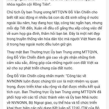
nhòa nguồn cội Rồng Tiên”.
Chủ tịch Ủy ban Trung ương MTTQVN Đỗ Văn Chiến cho
biết rất xúc động vì nhiều bà con dù đã sinh sống ở nước
ngoài lâu năm, hay đang học tập, công tác ngắn hạn, nhưng
mỗi dịp Tết đến, Xuân về đều cố gắng thu xếp công việc để
về sum họp gia đình, thăm hỏi bạn bè. Đây là một nét đẹp
trong truyền thống văn hóa dân tộc mà người Việt Nam dù
ở trong hay ngoài nước đều luôn giữ gìn.
Thay mặt Ban Thường trực Ủy ban Trung ương MTTQVN,
ông Đỗ Văn Chiến đánh giá cao và ghi nhận những tình
cảm sâu sắc, đóng góp của những người con đất Việt xa
xứ cho sự phát triển chung của đất nước.
Ông Đỗ Văn Chiến cũng nhấn mạnh: “Công tác về
NVNONN luôn được chúng tôi coi là một nhiệm vụ quan
trọng, được triển khai sâu rộng và đạt được nhiều kết quả
tích cực. Ban Thường trực Ủy ban Trung ương MTTQVN đã
phối hợp với các tổ chức thành viên và Ủy ban Nhà nước
về NVNONN, Bộ Ngoại giao, cụ thể hóa và tổ chức triển
khai thực hiện các nội dung Kết luận số 12-KL/TW của Bộ