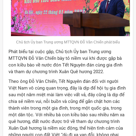
Chủ tịch Ủy ban Trung ương MTTQVN Đỗ Văn Chiến phát biểu
Phát biểu tại cuộc gặp, Chủ tịch Ủy ban Trung ương
MTTQVN Đỗ Văn Chiến bày tỏ niềm vui khi được gặp bà
con kiều bào về nước đón Tết Nguyên đán cùng gia đình
và tham dự chương trình Xuân Quê hương 2022.
Theo ông Đỗ Văn Chiến, Tết Nguyên đán đối với người
Việt Nam vô cùng quan trọng, đây là dịp để hội tụ gia đình
sau một năm miệt mài làm việc vất vả, đây cũng là dịp để
chia sẻ niềm vui, nỗi buồn và cũng để gắn chặt hơn các
thành viên trong một gia đình, trong một quốc gia, trong
một dân tộc. Với nhiều bà con kiều bào sau nhiều năm xa
quê hương, đất nước được trở về tham dự chương trình
Xuân Quê hương là niềm xúc động, thể hiện tình cảm của
những người con đất Việt “dù đi xa vạn đỗi, không phai