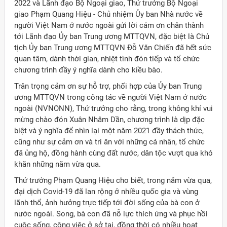
2022 và Lãnh đạo Bộ Ngoại giao, Thứ trưởng Bộ Ngoại
giao Phạm Quang Hiệu - Chủ nhiệm Ủy ban Nhà nước về
người Việt Nam ở nước ngoài gửi lời cảm ơn chân thành
tới Lãnh đạo Ủy ban Trung ương MTTQVN, đặc biệt là Chủ
tịch Ủy ban Trung ương MTTQVN Đỗ Văn Chiến đã hết sức
quan tâm, dành thời gian, nhiệt tình đón tiếp và tổ chức
chương trình đầy ý nghĩa dành cho kiều bào.
Trân trọng cảm ơn sự hỗ trợ, phối hợp của Ủy ban Trung
ương MTTQVN trong công tác về người Việt Nam ở nước
ngoài (NVNONN), Thứ trưởng cho rằng, trong không khí vui
mừng chào đón Xuân Nhâm Dần, chương trình là dịp đặc
biệt và ý nghĩa để nhìn lại một năm 2021 đầy thách thức,
cũng như sự cảm ơn và tri ân với những cá nhân, tổ chức
đã ủng hộ, đồng hành cùng đất nước, dân tộc vượt qua khó
khăn những năm vừa qua.
Thứ trưởng Phạm Quang Hiệu cho biết, trong năm vừa qua,
đại dịch Covid-19 đã lan rộng ở nhiều quốc gia và vùng
ời Việt Nam ở nước ngoài
lãnh thổ, ảnh hưởng trực tiếp tới đời sống của bà con ở
nước ngoài. Song, bà con đã nỗ lực thích ứng và phục hồi
cuộc sống, công việc ở sở tại, đồng thời có nhiều hoạt