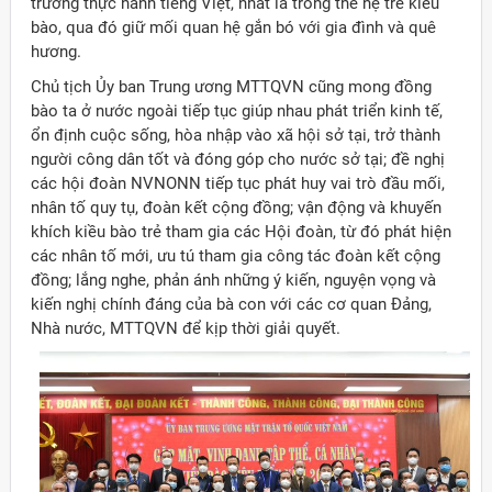
trường thực hành tiếng Việt, nhất là trong thế hệ trẻ kiều
bào, qua đó giữ mối quan hệ gắn bó với gia đình và quê
hương.
Chủ tịch Ủy ban Trung ương MTTQVN cũng mong đồng
bào ta ở nước ngoài tiếp tục giúp nhau phát triển kinh tế,
ổn định cuộc sống, hòa nhập vào xã hội sở tại, trở thành
người công dân tốt và đóng góp cho nước sở tại; đề nghị
các hội đoàn NVNONN tiếp tục phát huy vai trò đầu mối,
nhân tố quy tụ, đoàn kết cộng đồng; vận động và khuyến
khích kiều bào trẻ tham gia các Hội đoàn, từ đó phát hiện
các nhân tố mới, ưu tú tham gia công tác đoàn kết cộng
đồng; lắng nghe, phản ánh những ý kiến, nguyện vọng và
kiến nghị chính đáng của bà con với các cơ quan Đảng,
Nhà nước, MTTQVN để kịp thời giải quyết.