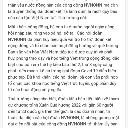
thần yêu nước nồng nàn của cộng đồng NVNONN mà còn
là truyền thống đại đoàn kết, 'lá lành đùm lá rách' quý báu
của dân tộc Việt Nam ta", Thứ trưởng nói.
Mặt khác, cộng đồng, bà con ta ở nước ngoài ngày càng
hội nhập sâu rộng vào xã hội sở tại. Các hội đoàn
NVNONN đã phát huy hiệu quả vai trò hỗ trợ, đoàn kết
cộng đồng và tổ chức các hoạt động hướng về quê hương.
Bản sắc văn hóa Việt Nam tiếp tục được duy trì và phát
huy, phong trào dạy và học tiếng Việt trong cộng đồng, đặc
biệt cho con em thế hệ kiều bào thứ 2, thứ 3 ngày càng
phát triển mạnh, kể cả trong giai đoạn Covid-19 diễn biến
phức tạp. Dù khó khăn, các hội đoàn, bà con vẫn phối hợp
tổ chức các khóa học tiếng Việt trực tuyến, góp phần duy
trì các hoạt động có ý nghĩa.
Thứ trưởng cũng cho biết, đoàn kiều bào tiêu biểu về tham
dự chương trình Xuân Quê hương 2022 với gần 60 người
đến từ 23 quốc gia trên thế giới, là các doanh nhân, trí
thức, đại diện các hội đoàn NVNONN, là những gương mặt
đại diện nổi bật của cộng đồng NVNONN tới thăm Ủy ban