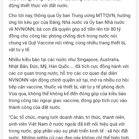
động thiết thực với đất nước.
Cho tới nay, thông qua Ủy ban Trung ương MTTQVN, hưởng
ứng lời kêu gọi của Đảng, Nhà nước và Ủy ban Nhà nước
về NVNONN, bà con đã quyên góp số tiền lên tới 80 tỷ
đồng cho công tác phòng chống dịch trong nước nói
chung và Quỹ Vaccine nói riêng, cùng nhiều trang thiết bị,
vật tư y tế.
Nhiều kiều bào tại các nước như Singapore, Australia,
Nhật Bản, Đức, Mỹ, Hàn Quốc… đã tích cực đồng hành với
các cơ quan trong nước, hỗ trợ các cơ quan đại diện
NVNONN vận động chính quyền sở tại, mở ra nhiều cơ hội
tiếp cận vaccine, thuốc và thiết bị, vật tư y tế phòng dịch.
Vừa qua, không thể không kể đến đóng góp của kiều bào
trong công tác ngoại giao vaccine, đóng góp tích cực vào
thành công của đất nước.
"Các tổ chức, mạng lưới doanh nhân, trí thức, thanh niên,
sinh viên Việt Nam ở nước ngoài đã kết nối hiệu quả với
trong nước, góp phần vào sự phát triển kinh tế - xã hội đất
nước. Những nghĩa cử cao đẹp này không chỉ thể hiện tinh