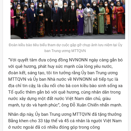
Đoàn kiều bào tiêu biểu tham dự cuộc gặp gỡ chụp ảnh lưu niệm tại Ủy
ban Trung ương MTTQVN
“Với quyết tâm đưa cộng đồng NVNONN ngày càng gắn bó
với quê hương, phát huy sức mạnh của lòng yêu nước,
đoàn kết, sáng tạo, tôi tin tưởng rằng Ủy ban Trung ương
MTTQVN và Ủy ban Nhà nước về NVNONN sẽ tiếp tục là
địa chỉ tin cậy, là cầu nối cho bà con kiều bào sinh sống xa
Tổ quốc thêm gắn bó với quê hương, cùng nhân dân trong
nước xây dựng một đất nước Việt Nam dân chủ, giàu
mạnh, tự do và hạnh phúc”, ông Đỗ Xuân Chiến nhấn mạnh.
Nhân dịp này, Ủy ban Trung ương MTTQVN đã tặng thưởng
Bằng khen cho 33 tập thể và 45 cá nhân là người Việt Nam
ở nước ngoài đã có nhiều đóng góp trong công