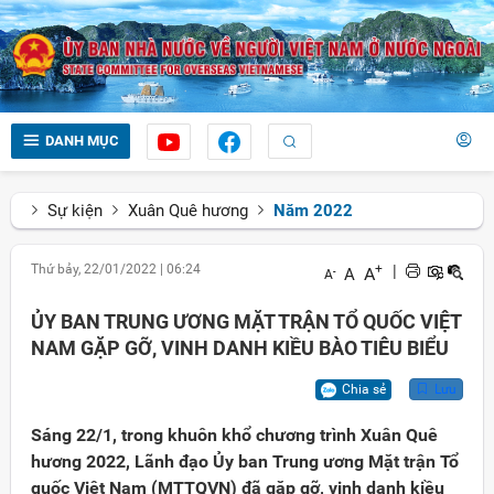
DANH MỤC
Sự kiện
Xuân Quê hương
Năm 2022
Thứ bảy, 22/01/2022
|
06:24
+
|
A
A
-
A
ỦY BAN TRUNG ƯƠNG MẶT TRẬN TỔ QUỐC VIỆT
NAM GẶP GỠ, VINH DANH KIỀU BÀO TIÊU BIỂU
Chia sẻ
Lưu
Sáng 22/1, trong khuôn khổ chương trình Xuân Quê
hương 2022, Lãnh đạo Ủy ban Trung ương Mặt trận Tổ
quốc Việt Nam (MTTQVN) đã gặp gỡ, vinh danh kiều