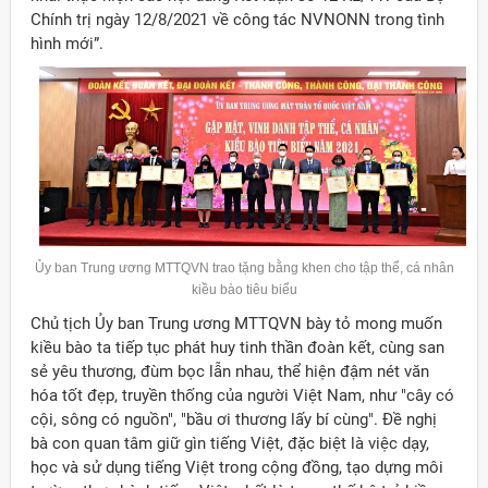
Chính trị ngày 12/8/2021 về công tác NVNONN trong tình
hình mới”.
Ủy ban Trung ương MTTQVN trao tặng bằng khen cho tập thể, cá nhân
kiều bào tiêu biểu
Chủ tịch Ủy ban Trung ương MTTQVN bày tỏ mong muốn
kiều bào ta tiếp tục phát huy tinh thần đoàn kết, cùng san
sẻ yêu thương, đùm bọc lẫn nhau, thể hiện đậm nét văn
hóa tốt đẹp, truyền thống của người Việt Nam, như "cây có
cội, sông có nguồn", "bầu ơi thương lấy bí cùng". Đề nghị
bà con quan tâm giữ gìn tiếng Việt, đặc biệt là việc dạy,
học và sử dụng tiếng Việt trong cộng đồng, tạo dựng môi