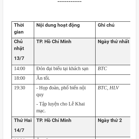
-------------
Thời
Nội dung hoạt động
Ghi chú
gian
Chủ
TP. Hồ Chí Minh
Ngày thứ nhất
nhật
13/7
14:00
Đón đại biểu tại khách sạn
BTC
18:00
Ăn tối.
19:30
- Họp đoàn, phổ biến nội
BTC, HLV
quy
- Tập luyện cho Lễ Khai
Đảng
mạc.
Thứ Hai
TP. Hồ Chí Minh
Ngày thứ 2
14/7