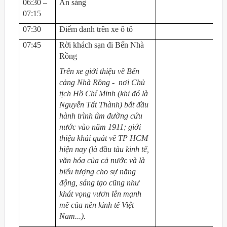
06:30 –
Ăn sáng
07:15
07:30
Điểm danh trên xe ô tô
07:45
Rời khách sạn đi Bến Nhà
Rồng
Trên xe giới thiệu về Bến
cảng Nhà Rồng - nơi Chủ
tịch Hồ Chí Minh (khi đó là
Nguyễn Tất Thành) bắt đầu
hành trình tìm đường cứu
nước vào năm 1911; giới
thiệu khái quát về TP HCM
hiện nay (là đầu tàu kinh tế,
văn hóa của cả nước và là
biểu tượng cho sự năng
động, sáng tạo cũng như
khát vọng vươn lên mạnh
ời Việt Nam ở nước ngoài
mẽ của nền kinh tế Việt
Nam...).