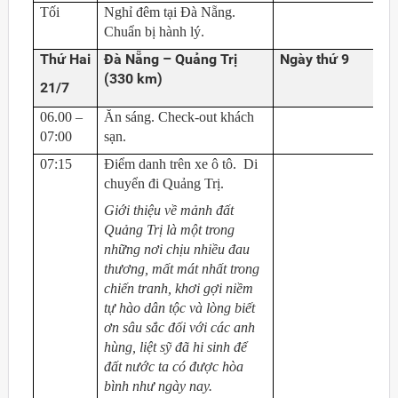
Tối
Nghỉ đêm tại Đà Nẵng.
Chuẩn bị hành lý.
Thứ Hai
Đà Nẵng – Quảng Trị
Ngày thứ 9
(
33
0 km)
21/7
06.00 –
Ăn sáng. Check-out khách
07:00
sạn.
07:15
Điểm danh trên xe ô tô. Di
chuyển đi Quảng Trị.
Giới thiệu về mảnh đất
Quảng Trị là một trong
những nơi chịu nhiều đau
thương, mất mát nhất trong
chiến tranh, khơi gợi niềm
tự hào dân tộc và lòng biết
ơn sâu sắc đối với các anh
hùng, liệt sỹ đã hi sinh để
đất nước ta có được hòa
bình như ngày nay.