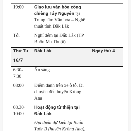
Giao lưu văn hóa cồng
19:00
chiêng Tây Nguyên
tại
Trung tâm Văn hóa – Nghệ
thuật tỉnh Đắk Lắk
Tối
Nghỉ đêm tại Đắk Lắk (TP
Buôn Ma Thuột).
Thứ Tư
Đắk Lắk
Ngày thứ 4
16/7
6:30-
Ăn sáng.
7:30
08:00
Điểm danh trên xe ô tô. Di
chuyển đến huyện Krông
Ana
Hoạt động từ thiện tại
08.30-
Đắk Lắk
10:00
Địa điểm dự kiến tại Buôn
Tuôr B (huyện Krông Ana),