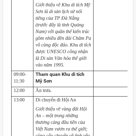
Giới thiệu về Khu di tích Mỹ
Sơn là di sản lịch sử nổi
tiếng của TP Đà Nẵng
(trước đây là tỉnh Quảng
Nam) với quần thể kiến trúc
gồm nhiều đền đài Chăm Pa
vô cùng độc đáo. Khu di tích
được UNESCO công nhận
là Di sản Văn hóa thế giới
vào năm 1995.
Tham quan Khu di tích
09:00-
Mỹ Sơn
11:30
12:00
Ăn trưa.
13:00
Di chuyển đi Hội An
Giới thiệu về vùng đất Hội
An – một trong những
thương cảng đầu tiên của
Việt Nam vươn ra thế giới;
cùng câu chuyện về tình yêu