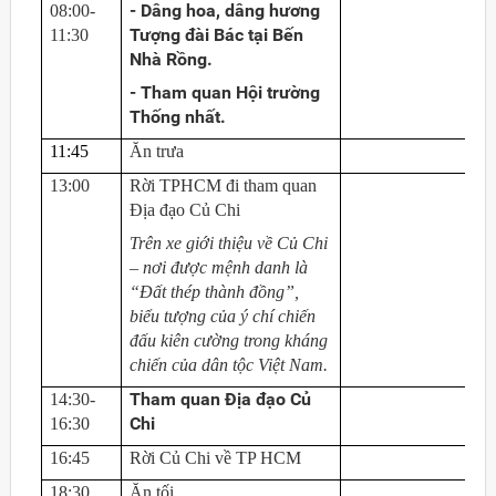
- Dâng hoa, dâng hương
08:00-
Tượng đài Bác tại Bến
11:30
Nhà Rồng.
- Tham quan Hội trường
Thống nhất.
11:45
Ăn trưa
13:00
Rời TPHCM đi tham quan
Địa đạo Củ Chi
Trên xe giới thiệu về Củ Chi
– nơi được mệnh danh là
“Đất thép thành đồng”,
biểu tượng của ý chí chiến
đấu kiên cường trong kháng
chiến của dân tộc Việt Nam.
Tham quan Địa đạo Củ
14:30-
Chi
16:30
16:45
Rời Củ Chi về TP HCM
18:30
Ăn tối