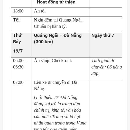
- Hoạt động từ thiện
18:00
Ăn tối
Tối
Nghỉ đêm tại Quảng Ngãi.
Chuẩn bị hành lý.
Thứ
Quảng Ngãi
– Đà Nẵng
Ngày thứ 7
Bảy
(3
00 km)
19/7
06:00 –
Ăn sáng. Check-out.
Thời gian di
06:30
chuyển: 06 tiếng
30p
.
07:00
Lên xe di chuyển đi Đà
Nẵng.
Giới thiệu TP Đà Nẵng
đóng vai trò là trung tâm
chính trị, kinh tế, văn hóa
của miền Trung và là hạt
nhân quan trọng trong Vùng
kinh tế trọng điểm miền