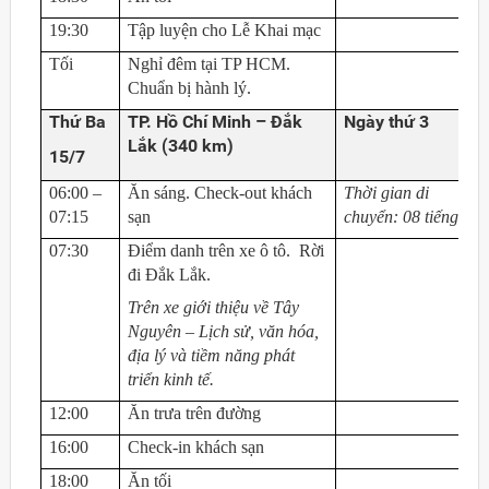
19:30
Tập luyện cho Lễ Khai mạc
Tối
Nghỉ đêm tại TP HCM.
Chuẩn bị hành lý.
Thứ Ba
TP. Hồ Chí Minh – Đắk
Ngày thứ 3
Lắk (340 km)
15/7
06:00 –
Ăn sáng. Check-out khách
Thời gian di
07:15
sạn
chuyển:
08 tiếng
07:30
Điểm danh trên xe ô tô. Rời
đi Đắk Lắk.
Trên xe giới thiệu về Tây
Nguyên – Lịch sử, văn hóa,
địa lý và tiềm năng phát
triển kinh tế.
12:00
Ăn trưa trên đường
16:00
Check-in khách sạn
18:00
Ăn tối