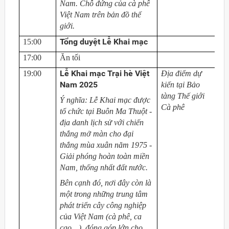
Nam. Chỗ đứng của cà phê
Việt Nam trên bản đồ thế
giới.
Tổng duyệt Lễ Khai mạc
15:00
17:00
Ăn tối
Lễ Khai mạc Trại hè Việt
19:00
Địa điểm dự
Nam 2025
kiến tại Bảo
tàng Thế giới
Ý nghĩa: Lễ Khai mạc được
Cà phê
tổ chức tại Buôn Ma Thuột -
địa danh lịch sử với chiến
thắng mở màn cho đại
thắng mùa xuân năm 1975
-
Giải phóng hoàn toàn miền
Nam, thống nhất đất nước.
Bên cạnh đó, nơi đây còn là
một trong những trung tâm
phát triển cây công nghiệp
của Việt Nam (cà phê, ca
cao…), đóng góp lớn cho