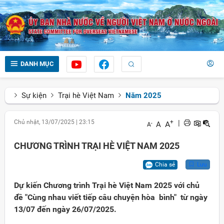
DANH MỤC
Sự kiện
Trại hè Việt Nam
Năm 2025
Chủ nhật, 13/07/2025
|
23:15
+
|
A
A
-
A
CHƯƠNG TRÌNH TRẠI HÈ VIỆT NAM 2025
Chia sẻ
Lưu
Dự kiến Chương trình Trại hè Việt Nam 2025 với chủ
đề "Cùng nhau viết tiếp câu chuyện hòa bình" từ ngày
13/07 đến ngày 26/07/2025.