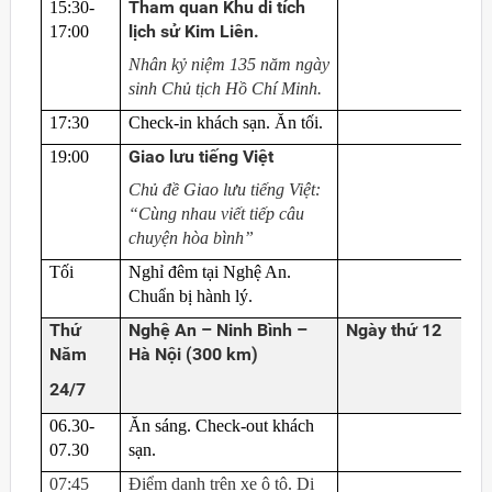
Tham quan Khu di tích
15:30-
lịch sử Kim Liên
.
17:00
Nhân kỷ niệm 135 năm ngày
sinh Chủ tịch Hồ Chí Minh.
17:30
Check-in khách sạn. Ăn tối.
Giao lưu tiếng Việt
19:00
Chủ đề Giao lưu tiếng Việt:
“Cùng nhau viết tiếp câu
chuyện hòa bình”
Tối
Nghỉ đêm tại Nghệ An.
Chuẩn bị hành lý.
Thứ
Nghệ An – Ninh Bình –
Ngày thứ 12
Năm
Hà Nội (300 km)
24/7
06.30-
Ăn sáng. Check-out khách
07.30
sạn.
07:45
Điểm danh trên xe ô tô. Di