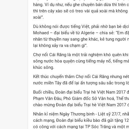
hàng. Ví dụ như, nếu ghe chuyên bán dừa thì trên 
thì trên cây xào sẽ có treo vài quả xoài mà không
xoài”.
Dù không nói được tiếng Việt, phải nhờ bạn bè dịc
Mohaed – đại biểu về từ Algerie – chia sẻ: “Em ​đ
nhân từ thuyền nay sang ghe khác, kẻ tung người 
lại không xảy ra va chạm gì”.
Chợ nổi Cái Răng là một trải nghiệm khó quên khi
sông nước hòa quyện cùng tiếng máy nổ, tiếng má
khúc sông.
Kết thúc chuyến thăm Chợ nổi Cái Răng nhưng n
nước miền Tây đã để lại ấn tượng sâu sắc trong lò
Buổi chiều, Đoàn đại biểu Trại hè Việt Nam 2017 đ
Phạm Văn Đâu, Phó Giám đốc Sở Văn hoá, Thể thao
chào mừng Đoàn đại biểu Trại hè Việt Nam 2017 
Nhân kỉ niệm Ngày Thương binh - Liệt sỹ 27/7, nh
cách mạng, Đoàn đại biểu kiều bào đã gửi tặng 12 
có công với cách mạng tại TP Sóc Trăng và một mó