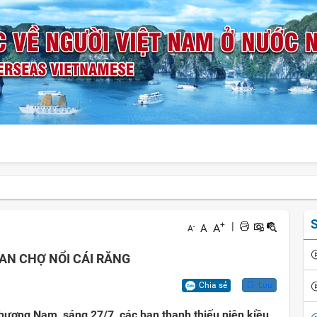
S
+
|
A
A
-
A
AN CHỢ NỔI CÁI RĂNG
Chia sẻ
Lưu
phương Nam, sáng 27/7, các bạn thanh thiếu niên kiều