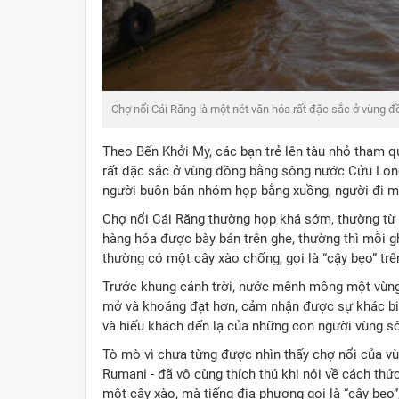
Cùng thưởng thức nước dừa trên xuồng
Theo Bến Khởi My, các bạn trẻ lên tàu nhỏ tham q
rất đặc sắc ở vùng đồng bằng sông nước Cửu Long, 
người buôn bán nhóm họp bằng xuồng, người đi 
Chợ nổi Cái Răng thường họp khá sớm, thường từ l
hàng hóa được bày bán trên ghe, thường thì mỗi 
thường có một cây xào chống, gọi là “cậy bẹo” trê
Trước khung cảnh trời, nước mênh mông một vùn
mở và khoáng đạt hơn, cảm nhận được sự khác biệ
và hiếu khách đến lạ của những con người vùng s
Tò mò vì chưa từng được nhìn thấy chợ nổi của v
Rumani - ​đã vô cùng thích thú khi nói về cách thức
một cây xào, mà tiếng địa phương gọi là “cây bẹ