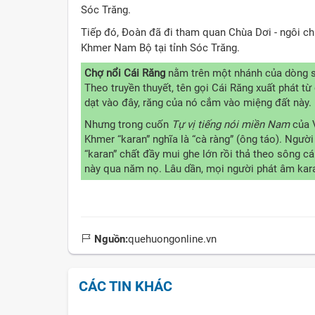
Sóc Trăng.
Tiếp đó, Đoàn đã đi tham quan Chùa Dơi - ngôi c
Khmer Nam Bộ tại tỉnh Sóc Trăng.
Chợ nổi Cái Răng
nằm trên một nhánh của dòng s
Theo truyền thuyết, tên gọi Cái Răng xuất phát t
dạt vào đây, răng của nó cắm vào miệng đất này.
Nhưng trong cuốn
Tự vị tiếng nói miền Nam
của 
Khmer “karan” nghĩa là “cà ràng” (ông táo). Ngườ
“karan” chất đầy mui ghe lớn rồi thả theo sông c
này qua năm nọ. Lâu dần, mọi người phát âm karan
Nguồn:
quehuongonline.vn
CÁC TIN KHÁC