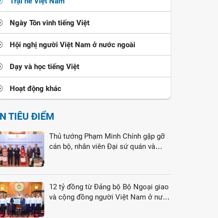
Trại hè Việt Nam
Ngày Tôn vinh tiếng Việt
Hội nghị người Việt Nam ở nước ngoài
Dạy và học tiếng Việt
Hoạt động khác
IN TIÊU ĐIỂM
Thủ tướng Phạm Minh Chính gặp gỡ
cán bộ, nhân viên Đại sứ quán và
cộng đồng người Việt Nam tại Liên
bang Nga
12 tỷ đồng từ Đảng bộ Bộ Ngoại giao
và cộng đồng người Việt Nam ở nước
ngoài gửi tới đồng bào vùng lũ