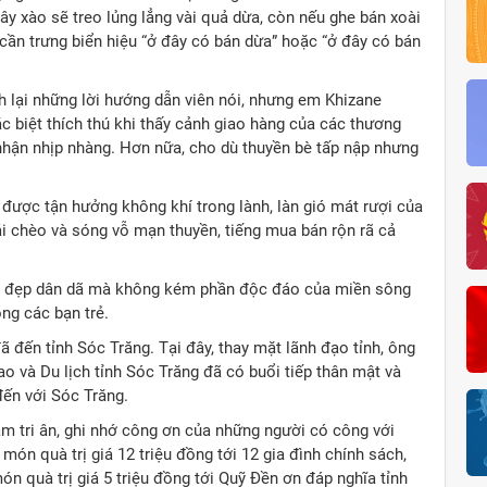
cây xào sẽ treo lủng lẳng vài quả dừa, còn nếu ghe bán xoài
 cần trưng biển hiệu “ở đây có bán dừa” hoặc “ở đây có bán
h lại những lời hướng dẫn viên nói, nhưng em Khizane
ặc biệt thích thú khi thấy cảnh giao hàng của các thương
nhận nhịp nhàng. Hơn nữa, cho dù thuyền bè tấp nập nhưng
 được tận hưởng không khí trong lành, làn gió mát rượi của
i chèo và sóng vỗ mạn thuyền, tiếng mua bán rộn rã cả
ét đẹp dân dã mà không kém phần độc đáo của miền sông
ng các bạn trẻ.
ã đến tỉnh Sóc Trăng. Tại đây, thay mặt lãnh đạo tỉnh, ông
 và Du lịch tỉnh Sóc Trăng đã có buổi tiếp thân mật và
đến với Sóc Trăng.
ằm tri ân, ghi nhớ công ơn của những người có công với
món quà trị giá 12 triệu đồng tới 12 gia đình chính sách,
n quà trị giá 5 triệu đồng tới Quỹ Đền ơn đáp nghĩa tỉnh