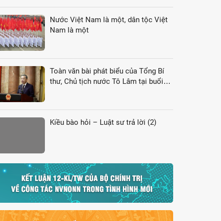
Nước Việt Nam là một, dân tộc Việt
Nam là một
Chợ nổi, cảnh mua bán diễn ra tấp nập
Toàn văn bài phát biểu của Tổng Bí
thư, Chủ tịch nước Tô Lâm tại buổi
gặp gỡ đại biểu kiều bào dự Hội nghị
VK4
Kiều bào hỏi – Luật sư trả lời (2)