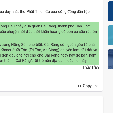
hùa duy nhất thờ Phật Thích Ca của cộng đồng dân tộc
ông Hậu chảy qua quận Cái Răng, thành phố Cần Thơ.
ừ câu chuyện hồi đầu thời khẩn hoang có con cá sấu rất lớn
Vương Hồng Sển cho biết: Cái Răng có nguồn gốc từ chữ
i Khmer ở Xà Tón (Tri Tôn, An Giang) chuyên làm nồi đất và
ái đến đậu ghe nơi chỗ chợ Cái Răng ngày nay để bán, năm
 thành "Cái Răng", rồi trở nên địa danh của nơi này.
Thủy Trần
Copy link