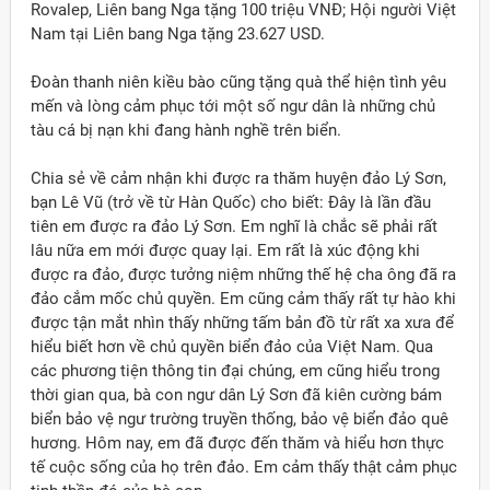
Rovalep, Liên bang Nga tặng 100 triệu VNĐ; Hội người Việt
Nam tại Liên bang Nga tặng 23.627 USD.
Đoàn thanh niên kiều bào cũng tặng quà thể hiện tình yêu
mến và lòng cảm phục tới một số ngư dân là những chủ
tàu cá bị nạn khi đang hành nghề trên biển.
Chia sẻ về cảm nhận khi được ra thăm huyện đảo Lý Sơn,
bạn Lê Vũ (trở về từ Hàn Quốc) cho biết: Đây là lần đầu
tiên em được ra đảo Lý Sơn. Em nghĩ là chắc sẽ phải rất
lâu nữa em mới được quay lại. Em rất là xúc động khi
được ra đảo, được tưởng niệm những thế hệ cha ông đã ra
đảo cắm mốc chủ quyền. Em cũng cảm thấy rất tự hào khi
được tận mắt nhìn thấy những tấm bản đồ từ rất xa xưa để
hiểu biết hơn về chủ quyền biển đảo của Việt Nam. Qua
các phương tiện thông tin đại chúng, em cũng hiểu trong
thời gian qua, bà con ngư dân Lý Sơn đã kiên cường bám
biển bảo vệ ngư trường truyền thống, bảo vệ biển đảo quê
hương. Hôm nay, em đã được đến thăm và hiểu hơn thực
tế cuộc sống của họ trên đảo. Em cảm thấy thật cảm phục