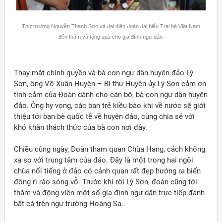
Thứ trưởng Nguyễn Thanh Sơn và đại diện đoàn đại biểu Trại hè Việt Nam
đến thăm và tặng quà cho gia đình ngư dân
Thay mặt chính quyền và bà con ngư dân huyện đảo Lý
Sơn, ông Võ Xuân Huyện – Bí thư Huyện ủy Lý Sơn cảm ơn
tình cảm của Đoàn dành cho cán bộ, bà con ngư dân huyện
đảo. Ông hy vọng, các bạn trẻ kiều bào khi về nước sẽ giới
thiệu tới bạn bè quốc tế về huyện đảo, cùng chia sẻ với
khó khăn thách thức của bà con nơi đây.
Chiều cùng ngày, Đoàn tham quan Chùa Hang, cách không
xa so với trung tâm của đảo. Đây là một trong hai ngôi
chùa nổi tiếng ở đảo có cảnh quan rất đẹp hướng ra biển
đông rì rào sóng vỗ. Trước khi rời Lý Sơn, đoàn cũng tới
thăm và động viên một số gia đình ngư dân trực tiếp đánh
bắt cá trên ngư trường Hoàng Sa.