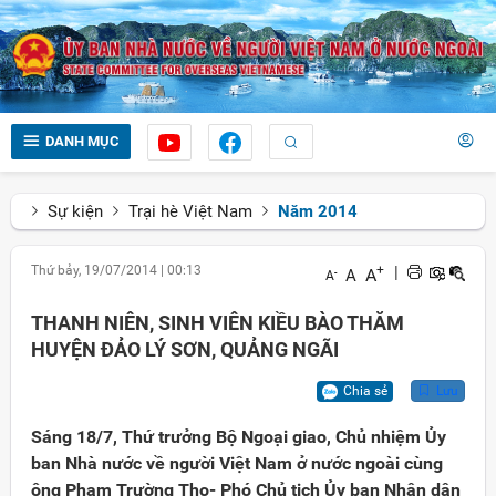
DANH MỤC
Sự kiện
Trại hè Việt Nam
Năm 2014
Thứ bảy, 19/07/2014
|
00:13
+
|
A
A
-
A
THANH NIÊN, SINH VIÊN KIỀU BÀO THĂM
HUYỆN ĐẢO LÝ SƠN, QUẢNG NGÃI
Chia sẻ
Lưu
Sáng 18/7, Thứ trưởng Bộ Ngoại giao, Chủ nhiệm Ủy
ban Nhà nước về người Việt Nam ở nước ngoài cùng
ông Phạm Trường Thọ- Phó Chủ tịch Ủy ban Nhân dân