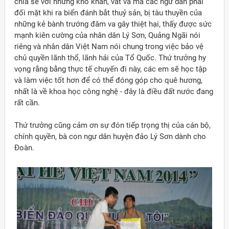
chia sẻ với những khó khăn, vất vả mà các ngư dân phải
đối mặt khi ra biển đánh bắt thuỷ sản, bị tàu thuyền của
những kẻ bành trướng đâm va gây thiệt hại, thấy được sức
mạnh kiên cường của nhân dân Lý Sơn, Quảng Ngãi nói
riêng và nhân dân Việt Nam nói chung trong việc bảo vệ
chủ quyền lãnh thổ, lãnh hải của Tổ Quốc. Thứ trưởng hy
vọng rằng bằng thực tế chuyến đi này, các em sẽ học tập
và làm việc tốt hơn để có thể đóng góp cho quê hương,
nhất là về khoa học công nghệ - đây là điều đất nước đang
rất cần.
Thứ trưởng cũng cảm ơn sự đón tiếp trọng thị của cán bộ,
chính quyền, bà con ngư dân huyện đảo Lý Sơn dành cho
Đoàn.