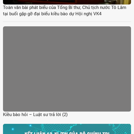
Toàn văn bài phát biểu của Tổng Bí thư, Chủ tịch nước Tô Lâm
tại buổi gặp gỡ đại biểu kiều bào dự Hội nghị VK4
Kiều bào hỏi – Luật sư trả lời (2)