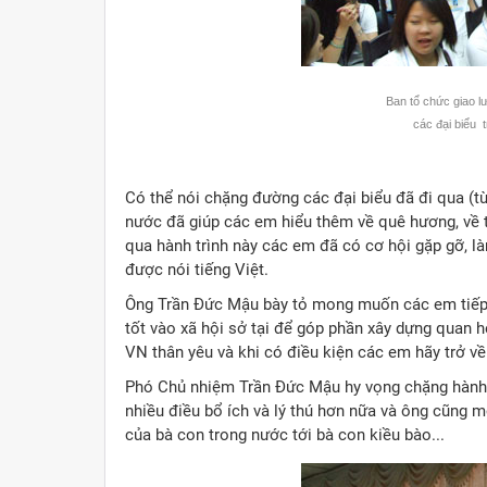
Ban tổ chức giao l
các đại biểu t
Có thể nói chặng đường các đại biểu đã đi qua (từ
nước đã giúp các em hiểu thêm về quê hương, về 
qua hành trình này các em đã có cơ hội gặp gỡ, làm
được nói tiếng Việt.
Ông Trần Đức Mậu bày tỏ mong muốn các em tiếp t
tốt vào xã hội sở tại để góp phần xây dựng quan 
VN thân yêu và khi có điều kiện các em hãy trở về
Phó Chủ nhiệm Trần Đức Mậu hy vọng chặng hành t
nhiều điều bổ ích và lý thú hơn nữa và ông cũng m
của bà con trong nước tới bà con kiều bào...