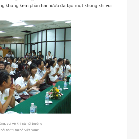
ũng không kém phần hài hước đã tạo một không khí vui
ng, vui vẻ khi cả hội trường
bài hát "Trại hè Việt Nam"