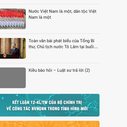
Nước Việt Nam là một, dân tộc Việt
Nam là một
Toàn văn bài phát biểu của Tổng Bí
thư, Chủ tịch nước Tô Lâm tại buổi
gặp gỡ đại biểu kiều bào dự Hội nghị
VK4
Kiều bào hỏi – Luật sư trả lời (2)