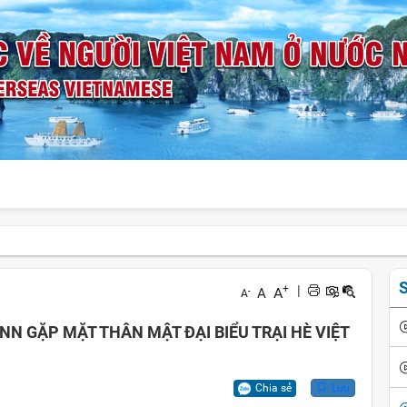
S
+
|
A
A
-
A
N GẶP MẶT THÂN MẬT ĐẠI BIỂU TRẠI HÈ VIỆT
Chia sẻ
Lưu