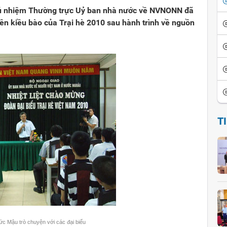
hủ nhiệm Thường trực Uỷ ban nhà nước về NVNONN đã
iên kiều bào của Trại hè 2010 sau hành trình về nguồn
T
c Mậu trò chuyện với các đại biểu