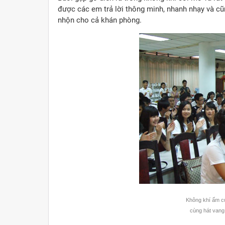
được các em trả lời thông minh, nhanh nhạy và c
nhộn cho cả khán phòng.
Không khí ấm cú
cùng hát vang 