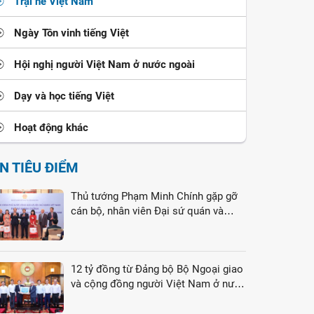
Trại hè Việt Nam
Ngày Tôn vinh tiếng Việt
Hội nghị người Việt Nam ở nước ngoài
Dạy và học tiếng Việt
Hoạt động khác
IN TIÊU ĐIỂM
Thủ tướng Phạm Minh Chính gặp gỡ
cán bộ, nhân viên Đại sứ quán và
cộng đồng người Việt Nam tại Liên
bang Nga
12 tỷ đồng từ Đảng bộ Bộ Ngoại giao
và cộng đồng người Việt Nam ở nước
ngoài gửi tới đồng bào vùng lũ