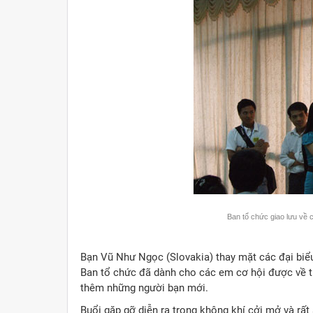
Ban tổ chức giao lưu về 
Bạn Vũ Như Ngọc (Slovakia) thay mặt các đại biể
Ban tổ chức đã dành cho các em cơ hội được về t
thêm những người bạn mới.
Buổi gặp gỡ diễn ra trong không khí cởi mở và rấ