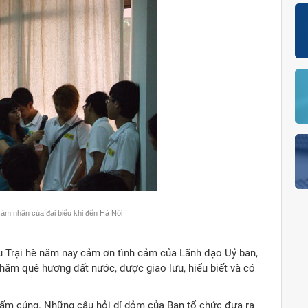
cảm nhận của đại biểu khi đến Hà Nội
u Trại hè năm nay cảm ơn tình cảm của Lãnh đạo Uỷ ban,
hăm quê hương đất nước, được giao lưu, hiểu biết và có
t ấm cúng. Những câu hỏi dí dỏm của Ban tổ chức đưa ra