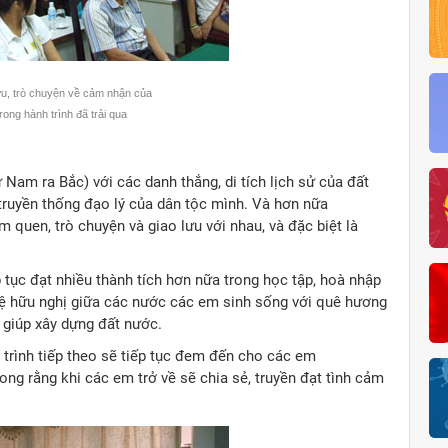
ưu, trò chuyện về cảm nhận của
rong hành trình đã trải qua
 Nam ra Bắc) với các danh thắng, di tích lịch sử của đất
truyền thống đạo lý của dân tộc mình. Và hơn nữa
 quen, trò chuyện và giao lưu với nhau, và đặc biệt là
ục đạt nhiều thành tích hơn nữa trong học tập, hoà nhập
hệ hữu nghị giữa các nước các em sinh sống với quê hương
 giúp xây dựng đất nước.
rình tiếp theo sẽ tiếp tục đem đến cho các em
ong rằng khi các em trở về sẽ chia sẻ, truyền đạt tình cảm