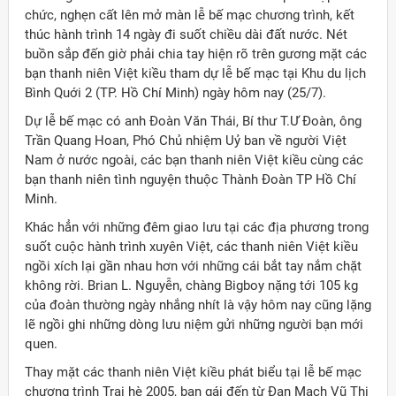
chức, nghẹn cất lên mở màn lễ bế mạc chương trình, kết
thúc hành trình 14 ngày đi suốt chiều dài đất nước. Nét
buồn sắp đến giờ phải chia tay hiện rõ trên gương mặt các
bạn thanh niên Việt kiều tham dự lễ bế mạc tại Khu du lịch
Bình Quới 2 (TP. Hồ Chí Minh) ngày hôm nay (25/7).
Dự lễ bế mạc có anh Đoàn Văn Thái, Bí thư T.Ư Đoàn, ông
Trần Quang Hoan, Phó Chủ nhiệm Uỷ ban về người Việt
Nam ở nước ngoài, các bạn thanh niên Việt kiều cùng các
bạn thanh niên tình nguyện thuộc Thành Đoàn TP Hồ Chí
Minh.
Khác hẳn với những đêm giao lưu tại các địa phương trong
suốt cuộc hành trình xuyên Việt, các thanh niên Việt kiều
ngồi xích lại gần nhau hơn với những cái bắt tay nắm chặt
không rời. Brian L. Nguyễn, chàng Bigboy nặng tới 105 kg
của đoàn thường ngày nhắng nhít là vậy hôm nay cũng lặng
lẽ ngồi ghi những dòng lưu niệm gửi những người bạn mới
ời Việt Nam ở nước ngoài
quen.
Thay mặt các thanh niên Việt kiều phát biểu tại lễ bế mạc
chương trình Trại hè 2005, bạn gái đến từ Đan Mạch Vũ Thị