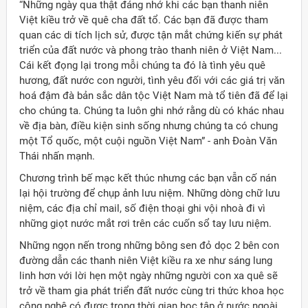
“Những ngày qua thật đáng nhớ khi các bạn thanh niên
Việt kiều trở về quê cha đất tổ. Các bạn đã được tham
quan các di tích lịch sử, được tận mắt chứng kiến sự phát
triển của đất nước và phong trào thanh niên ở Việt Nam...
Cái kết đọng lại trong mỗi chúng ta đó là tình yêu quê
hương, đất nước con người, tình yêu đối với các giá trị văn
hoá đậm đà bản sắc dân tộc Việt Nam mà tổ tiên đã để lại
cho chúng ta. Chúng ta luôn ghi nhớ rằng dù có khác nhau
về địa bàn, điều kiện sinh sống nhưng chúng ta có chung
một Tổ quốc, một cuội nguồn Việt Nam” - anh Đoàn Văn
Thái nhấn mạnh.
Chương trình bế mạc kết thúc nhưng các bạn vẫn cố nán
lại hội trường để chụp ảnh lưu niệm. Những dòng chữ lưu
niệm, các địa chỉ mail, số điện thoại ghi vội nhoà đi vì
những giọt nước mắt rơi trên các cuốn sổ tay lưu niệm.
Những ngọn nến trong những bông sen đỏ dọc 2 bên con
đường dẫn các thanh niên Việt kiều ra xe như sáng lung
linh hơn với lời hẹn một ngày những người con xa quê sẽ
trở về tham gia phát triển đất nước cùng tri thức khoa học
công nghệ có được trong thời gian học tập ở nước ngoài.