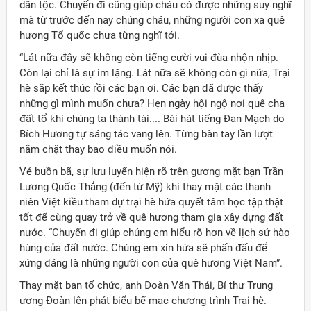
dân tộc. Chuyến đi cũng giúp cháu có được những suy nghĩ
mà từ trước đến nay chúng cháu, những người con xa quê
hương Tổ quốc chưa từng nghĩ tới.
“Lát nữa đây sẽ không còn tiếng cười vui đùa nhộn nhịp.
Còn lại chỉ là sự im lặng. Lát nữa sẽ không còn gì nữa, Trại
hè sắp kết thúc rồi các bạn ơi. Các bạn đã được thấy
những gì mình muốn chưa? Hẹn ngày hội ngộ nơi quê cha
đất tổ khi chúng ta thành tài.... Bài hát tiếng Đan Mạch do
Bích Hương tự sáng tác vang lên. Từng bàn tay lần lượt
nắm chặt thay bao điều muốn nói.
Vẻ buồn bã, sự lưu luyến hiện rõ trên gương mặt bạn Trần
Lương Quốc Thắng (đến từ Mỹ) khi thay mặt các thanh
niên Việt kiều tham dự trại hè hứa quyết tâm học tập thật
tốt để cùng quay trở về quê hương tham gia xây dựng đất
nước. “Chuyến đi giúp chúng em hiểu rõ hơn về lịch sử hào
hùng của đất nước. Chúng em xin hứa sẽ phấn đấu để
xứng đáng là những người con của quê hương Việt Nam”.
Thay mặt ban tổ chức, anh Đoàn Văn Thái, Bí thư Trung
ương Đoàn lên phát biểu bế mạc chương trình Trại hè.