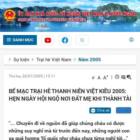
DANH MỤC
Sự kiện
Trại hè Việt Nam
Năm 2005
Thứ ba, 26/07/2005
|
15:11
+
|
A
A
-
A
BẾ MẠC TRẠI HÈ THANH NIÊN VIỆT KIỀU 2005:
HẸN NGÀY HỘI NGỘ NƠI ĐẤT MẸ KHI THÀNH TÀI
Chia sẻ
Lưu
"... Chuyến đi về nguồn đã giúp chúng cháu có được
những suy nghĩ mà từ trước đến nay, những người con
xa quê hương Tổ quốc như cháu chưa từng nghĩ tới..."