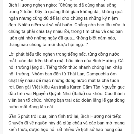
Bích Hương nghẹn ngào: “Chúng ta đã cùng nhau sống
trong 2 tuần. Đây là quãng thời gian không dài, không quá
ngắn nhưng cũng đủ để lại cho chúng ta những kỷ niệm
đẹp. Nhiều niềm vui và nỗi buồn. Chẳng còn bao lâu nữa là
chúng ta phải chia tay nhau rồi, trong tim cháu và các bạn
luôn ghi nhớ những ngày đã qua...Không biết năm nào,
tháng nào chúng ta mới được hội ngộ...”
Lời phát biểu tắc nghẹn trong tiếng nấc, từng dòng nước
mắt tuôn dài trên khuôn mặt bầu bĩnh của Bích Hương. Cả
hội trường lặng đi. Tiếng thổn thức nhanh chóng lan khắp
hội trường. Nhóm bạn đến từ Thái Lan, Campuchia ôm
chặt lấy nhau để mặc những dòng nước mắt lã chã tuôn
rơi. Bạn gái Việt kiều Australia Karen Cẩm Tân Nguyễn gục
đầu trên vai Nguyễn Quỳnh Như (Italia) oà khóc. Các thành
viên ban tổ chức, những bạn trai các đoàn lặng lẽ gạt dòng
nước mắt đang lăn dài...
Gần 5 phút trôi qua, bình tĩnh trở lại, Bích Hương nói tiếp:
Chuyến đi về nguồn này đã giúp cháu và các bạn mở mang
kiến thức, được học hỏi rất nhiều về lịch sử hào hùng của