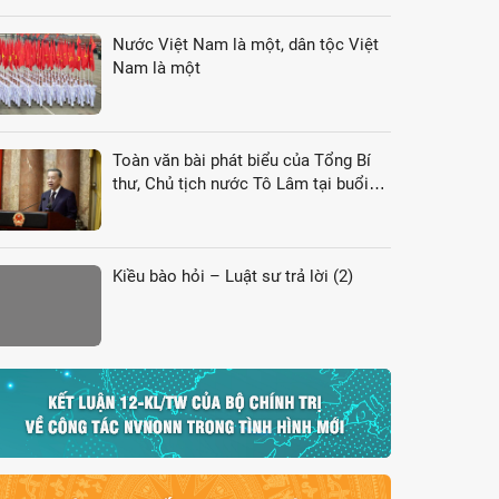
Nước Việt Nam là một, dân tộc Việt
Nam là một
Toàn văn bài phát biểu của Tổng Bí
thư, Chủ tịch nước Tô Lâm tại buổi
gặp gỡ đại biểu kiều bào dự Hội nghị
VK4
Kiều bào hỏi – Luật sư trả lời (2)