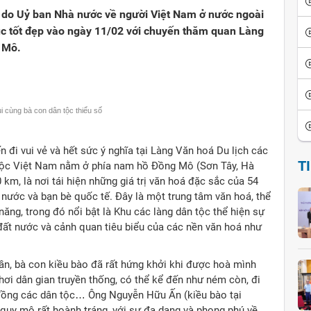
 do Uỷ ban Nhà nước về người Việt Nam ở nước ngoài
húc tốt đẹp vào ngày 11/02 với chuyến thăm quan Làng
g Mô.
i cùng bà con dân tộc thiểu số
 đi vui vẻ và hết sức ý nghĩa tại Làng Văn hoá Du lịch các
T
 tộc Việt Nam nằm ở phía nam hồ Đồng Mô (Sơn Tây, Hà
km, là nơi tái hiện những giá trị văn hoá đặc sắc của 54
 nước và bạn bè quốc tế. Đây là một trung tâm văn hoá, thể
năng, trong đó nổi bật là Khu các làng dân tộc thể hiện sự
 đất nước và cảnh quan tiêu biểu của các nền văn hoá như
ần, bà con kiều bào đã rất hứng khởi khi được hoà mình
hơi dân gian truyền thống, có thể kể đến như ném còn, đi
 đồng các dân tộc… Ông Nguyễn Hữu Ấn (kiều bào tại
 quy mô rất hoành tráng, với sự đa dạng và phong phú về