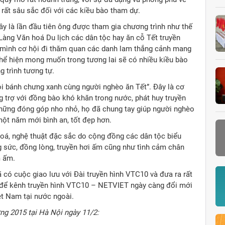
 rất sâu sắc đối với các kiều bào tham dự.
ây là lần đầu tiên ông được tham gia chương trình như thế
Làng Văn hoá Du lịch các dân tộc hay ăn cỗ Tết truyền
o mình cơ hội đi thăm quan các danh lam thắng cảnh mang
g thể hiện mong muốn trong tương lai sẽ có nhiều kiều bào
g trình tương tự.
i bánh chưng xanh cùng người nghèo ăn Tết”. Đây là cơ
g trợ với đồng bào khó khăn trong nước, phát huy truyền
 những đóng góp nho nhỏ, họ đã chung tay giúp người nghèo
một năm mới bình an, tốt đẹp hơn.
 hoá, nghệ thuật đặc sắc do cộng đồng các dân tộc biểu
 sức, đồng lòng, truyền hơi ấm cũng như tình cảm chân
m ấm.
 có cuộc giao lưu với Đài truyền hình VTC10 và đưa ra rất
g để kênh truyền hình VTC10 – NETVIET ngày càng đổi mới
ệt Nam tại nước ngoài.
ng 2015 tại Hà Nội ngày 11/2: