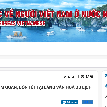
S
+
|
A
A
-
A
ĂM QUAN, ĐÓN TẾT TẠI LÀNG VĂN HOÁ DU LỊCH
Chia sẻ
Lưu