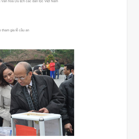
 Văn hoá Du lịch các dân tộc Việt Nam
 tham gia lễ cầu an