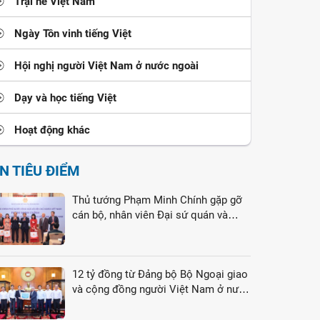
Trại hè Việt Nam
Ngày Tôn vinh tiếng Việt
Hội nghị người Việt Nam ở nước ngoài
Dạy và học tiếng Việt
Hoạt động khác
IN TIÊU ĐIỂM
Thủ tướng Phạm Minh Chính gặp gỡ
cán bộ, nhân viên Đại sứ quán và
cộng đồng người Việt Nam tại Liên
bang Nga
12 tỷ đồng từ Đảng bộ Bộ Ngoại giao
và cộng đồng người Việt Nam ở nước
ngoài gửi tới đồng bào vùng lũ