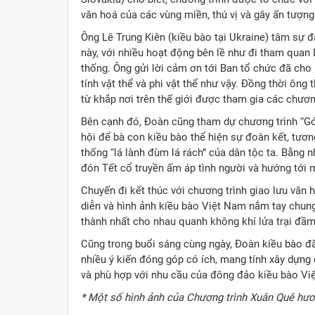
văn hoá của các vùng miền, thú vị và gây ấn tượng
Ông Lê Trung Kiên (kiều bào tại Ukraine) tâm sự đ
này, với nhiều hoạt động bên lề như đi tham quan 
thống. Ông gửi lời cảm ơn tới Ban tổ chức đã ch
tính vật thể và phi vật thể như vậy. Đồng thời ôn
từ khắp nơi trên thế giới được tham gia các chươn
Bên cạnh đó, Đoàn cũng tham dự chương trình “Gó
hội để bà con kiều bào thể hiện sự đoàn kết, tươn
thống “lá lành đùm lá rách” của dân tộc ta. Bằng
đón Tết cổ truyền ấm áp tình người và hướng tới 
Chuyến đi kết thúc với chương trình giao lưu văn
diễn và hình ảnh kiều bào Việt Nam nắm tay chung
thành nhất cho nhau quanh không khí lửa trại đầ
Cũng trong buổi sáng cùng ngày, Đoàn kiều bào đã
nhiều ý kiến đóng góp có ích, mang tính xây dựn
và phù hợp với nhu cầu của đông đảo kiều bào Vi
* Một số hình ảnh của Chương trình Xuân Quê hươ