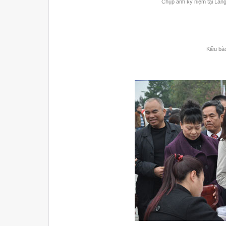
Chụp ảnh kỷ niệm tại Làng
Kiều bào