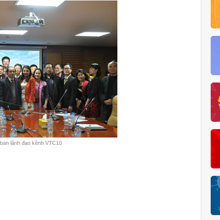
 ban lãnh đạo kênh VTC10