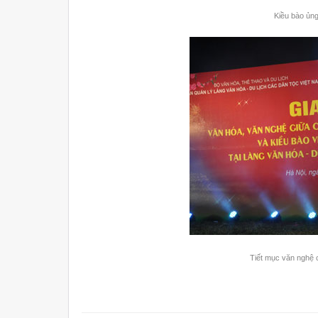
Kiều bào ủn
Tiết mục văn nghệ 