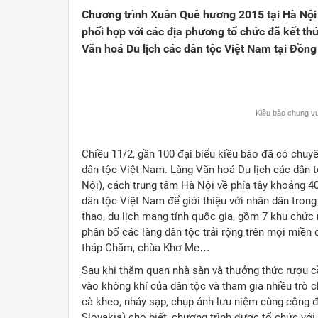
Chương trình Xuân Quê hương 2015 tại Hà Nội
phối hợp với các địa phương tổ chức đã kết t
Văn hoá Du lịch các dân tộc Việt Nam tại Đồn
Kiều bào chung vu
Chiều 11/2, gần 100 đại biểu kiều bào đã có chuyến
dân tộc Việt Nam. Làng Văn hoá Du lịch các dân
Nội), cách trung tâm Hà Nội về phía tây khoảng 40 
dân tộc Việt Nam để giới thiệu với nhân dân trong
thao, du lịch mang tính quốc gia, gồm 7 khu chức 
phân bố các làng dân tộc trải rộng trên mọi miền
tháp Chăm, chùa Khơ Me…
Sau khi thăm quan nhà sàn và thưởng thức rượu c
vào không khí của dân tộc và tham gia nhiều trò c
cà kheo, nhảy sạp, chụp ảnh lưu niệm cùng cộng
Slovakia) cho biết, chương trình được tổ chức với