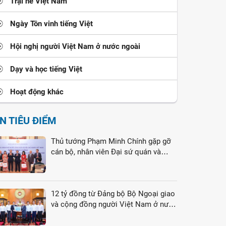
Trại hè Việt Nam
Ngày Tôn vinh tiếng Việt
Hội nghị người Việt Nam ở nước ngoài
Dạy và học tiếng Việt
Hoạt động khác
IN TIÊU ĐIỂM
Thủ tướng Phạm Minh Chính gặp gỡ
cán bộ, nhân viên Đại sứ quán và
cộng đồng người Việt Nam tại Liên
bang Nga
12 tỷ đồng từ Đảng bộ Bộ Ngoại giao
và cộng đồng người Việt Nam ở nước
ngoài gửi tới đồng bào vùng lũ