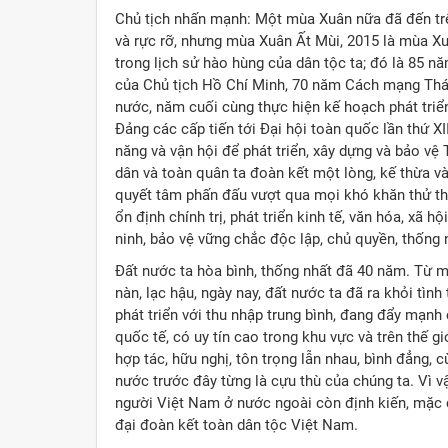
Chủ tịch nhấn mạnh: Một mùa Xuân nữa đã đến tr
và rực rỡ, nhưng mùa Xuân Ất Mùi, 2015 là mùa X
trong lịch sử hào hùng của dân tộc ta; đó là 85
của Chủ tịch Hồ Chí Minh, 70 năm Cách mạng Thá
nước, năm cuối cùng thực hiện kế hoạch phát triển
Đảng các cấp tiến tới Đại hội toàn quốc lần thứ X
năng và vận hội để phát triển, xây dựng và bảo vệ
dân và toàn quân ta đoàn kết một lòng, kế thừa và
quyết tâm phấn đấu vượt qua mọi khó khăn thử thá
ổn định chính trị, phát triển kinh tế, văn hóa, xã
ninh, bảo vệ vững chắc độc lập, chủ quyền, thống 
Đất nước ta hòa bình, thống nhất đã 40 năm. Từ mộ
nàn, lạc hậu, ngày nay, đất nước ta đã ra khỏi tìn
phát triển với thu nhập trung bình, đang đẩy mạnh
quốc tế, có uy tín cao trong khu vực và trên thế 
hợp tác, hữu nghị, tôn trọng lẫn nhau, bình đẳng, c
nước trước đây từng là cựu thù của chúng ta. Vì v
người Việt Nam ở nước ngoài còn định kiến, mặc 
đại đoàn kết toàn dân tộc Việt Nam.