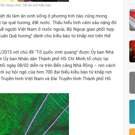
Tấn Sang chúc Tết bà con kiều bào
Việt dù làm ăn sinh sống ở phương trời nào cũng mong
 tại quê hương, đất nước. Thấu hiểu tình cảm sâu nặng đó
về người Việt Nam ở nước ngoài, Bộ Ngoại giao phối hợp
uân Quê hương” dành cho kiều bào từ khắp nơi trên thế
2/2015 với chủ đề “Tổ quốc vinh quang” được Ủy ban Nhà
i Ủy ban Nhân dân Thành phố Hồ Chí Minh tổ chức tại
tối ngày 08/02 diễn ra trên Bến cảng Nhà Rồng – nơi cách
ới sự hội ngộ của hơn 700 đại biểu kiều bào từ khắp nơi
Đài Truyền hình Việt Nam và Đài Truyền hình Thành phố Hồ