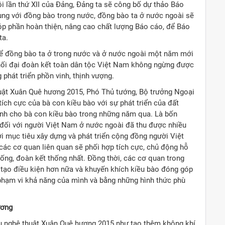
 lần thứ XII của Đảng, Đảng ta sẽ công bố dự thảo Báo
cùng với đồng bào trong nước, đồng bào ta ở nước ngoài sẽ
góp phần hoàn thiện, nâng cao chất lượng Báo cáo, để Báo
ta.
hể đồng bào ta ở trong nước và ở nước ngoài một năm mới
hối đại đoàn kết toàn dân tộc Việt Nam không ngừng được
phát triển phồn vinh, thịnh vượng.
huật Xuân Quê hương 2015, Phó Thủ tướng, Bộ trưởng Ngoại
ch cực của bà con kiều bào với sự phát triển của đất
nh cho bà con kiều bào trong những năm qua. Là bốn
 đối với người Việt Nam ở nước ngoài đã thu được nhiều
 mục tiêu xây dựng và phát triển cộng đồng người Việt
các cơ quan liên quan sẽ phối hợp tích cực, chủ động hỗ
 sống, đoàn kết thống nhất. Đồng thời, các cơ quan trong
ể tạo điều kiện hơn nữa và khuyến khích kiều bào đóng góp
phạm vi khả năng của mình và bằng những hình thức phù
ương
lưu nghệ thuật Xuân Quê hương 2015 như tạo thêm không khí