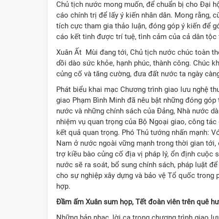
Chủ tịch nước mong muốn, để chuẩn bị cho Đại hội
cáo chính trị để lấy ý kiến nhân dân. Mong rằng, 
tích cực tham gia thảo luận, đóng góp ý kiến để 
cáo kết tinh được trí tuệ, tình cảm của cả dân tộc 
Xuân Ất Mùi đang tới, Chủ tịch nước chúc toàn t
dồi dào sức khỏe, hạnh phúc, thành công. Chúc k
củng cố và tăng cường, đưa đất nước ta ngày càng 
Phát biểu khai mạc Chương trình giao lưu nghệ t
giao Phạm Bình Minh đã nêu bật những đóng góp tí
nước và những chính sách của Đảng, Nhà nước dà
nhiệm vụ quan trọng của Bộ Ngoại giao, công tác
kết quả quan trọng. Phó Thủ tướng nhấn mạnh: Với
Nam ở nước ngoài vững mạnh trong thời gian tới, 
trợ kiều bào củng cố địa vị pháp lý, ổn định cuộc
nước sẽ ra soát, bổ sung chính sách, pháp luật đ
cho sự nghiệp xây dựng và bảo vệ Tổ quốc trong 
hợp.
Đầm ấm Xuân sum họp, Tết đoàn viên trên quê h
Những bản nhạc, lời ca trong chương trình giao 