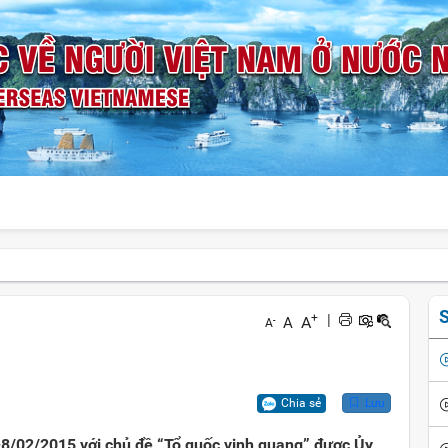
S
+
|
A
A
-
A
Chia sẻ
Lưu
8/02/2015 với chủ đề “Tổ quốc vinh quang” được Ủy