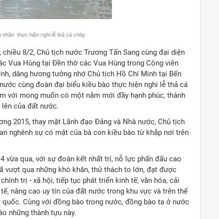
 nhân thực hiện nghi lễ thả cá chép
a, chiều 8/2, Chủ tịch nước Trương Tấn Sang cùng đại diện
ác Vua Hùng tại Đền thờ các Vua Hùng trong Công viên
nh, dâng hương tưởng nhớ Chủ tịch Hồ Chí Minh tại Bến
ước cùng đoàn đại biểu kiều bào thực hiện nghi lễ thả cá
 Nam với mong muốn có một năm mới đầy hạnh phúc, thành
 lên của đất nước.
ương 2015, thay mặt Lãnh đạo Đảng và Nhà nước, Chủ tịch
an nghênh sự có mặt của bà con kiều bào từ khắp nơi trên
 vừa qua, với sự đoàn kết nhất trí, nỗ lực phấn đấu cao
đã vượt qua những khó khăn, thử thách to lớn, đạt được
ính trị - xã hội, tiếp tục phát triển kinh tế, văn hóa, cải
ế, nâng cao uy tín của đất nước trong khu vực và trên thế
Tổ quốc. Cùng với đồng bào trong nước, đồng bào ta ở nước
ào những thành tựu này.