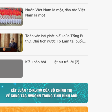
Nước Việt Nam là một, dân tộc Việt
Nam là một
Toàn văn bài phát biểu của Tổng Bí
thư, Chủ tịch nước Tô Lâm tại buổi
gặp gỡ đại biểu kiều bào dự Hội nghị
VK4
Kiều bào hỏi – Luật sư trả lời (2)