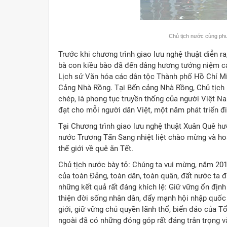
Chủ tịch nước cùng phu
Trước khi chương trình giao lưu nghệ thuật diễn r
bà con kiều bào đã đến dâng hương tưởng niệm c
Lịch sử Văn hóa các dân tộc Thành phố Hồ Chí Mi
Cảng Nhà Rồng. Tại Bến cảng Nhà Rồng, Chủ tịch n
chép, là phong tục truyền thống của người Việt
đạt cho mỗi người dân Việt, một năm phát triển đi
Tại Chương trình giao lưu nghệ thuật Xuân Quê h
nước Trương Tấn Sang nhiệt liệt chào mừng và ho
thế giới về quê ăn Tết.
Chủ tịch nước bày tỏ: Chúng ta vui mừng, năm 2014
của toàn Đảng, toàn dân, toàn quân, đất nước ta 
những kết quả rất đáng khích lệ: Giữ vững ổn định ch
thiện đời sống nhân dân, đẩy mạnh hội nhập quốc t
giới, giữ vững chủ quyền lãnh thổ, biển đảo của 
ngoài đã có những đóng góp rất đáng trân trọng v