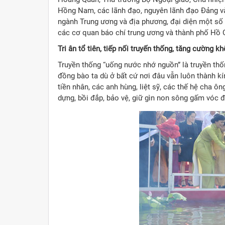
Hồng Nam, các lãnh đạo, nguyên lãnh đạo Đảng v
ngành Trung ương và địa phương, đại diện một s
các cơ quan báo chí trung ương và thành phố Hồ 
Tri ân tổ tiên, tiếp nối truyến thống, tăng cường k
Truyền thống “uống nước nhớ nguồn” là truyền thốn
đồng bào ta dù ở bất cứ nơi đâu vẫn luôn thành kín
tiền nhân, các anh hùng, liệt sỹ, các thế hệ cha 
dựng, bồi đắp, bảo vệ, giữ gìn non sông gấm vóc 