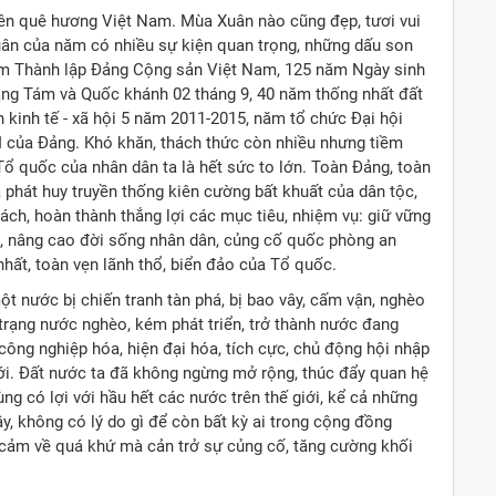
ên quê hương Việt Nam. Mùa Xuân nào cũng đẹp, tươi vui
uân của năm có nhiều sự kiện quan trọng, những dấu son
 năm Thành lập Đảng Cộng sản Việt Nam, 125 năm Ngày sinh
ng Tám và Quốc khánh 02 tháng 9, 40 năm thống nhất đất
 kinh tế - xã hội 5 năm 2011-2015, năm tổ chức Đại hội
II của Đảng. Khó khăn, thách thức còn nhiều nhưng tiềm
 Tổ quốc của nhân dân ta là hết sức to lớn. Toàn Đảng, toàn
 phát huy truyền thống kiên cường bất khuất của dân tộc,
ch, hoàn thành thắng lợi các mục tiêu, nhiệm vụ: giữ vững
 hội, nâng cao đời sống nhân dân, củng cố quốc phòng an
nhất, toàn vẹn lãnh thổ, biển đảo của Tổ quốc.
t nước bị chiến tranh tàn phá, bị bao vây, cấm vận, nghèo
h trạng nước nghèo, kém phát triển, trở thành nước đang
 công nghiệp hóa, hiện đại hóa, tích cực, chủ động hội nhập
giới. Đất nước ta đã không ngừng mở rộng, thúc đẩy quan hệ
ùng có lợi với hầu hết các nước trên thế giới, kể cả những
ậy, không có lý do gì để còn bất kỳ ai trong cộng đồng
cảm về quá khứ mà cản trở sự củng cố, tăng cường khối