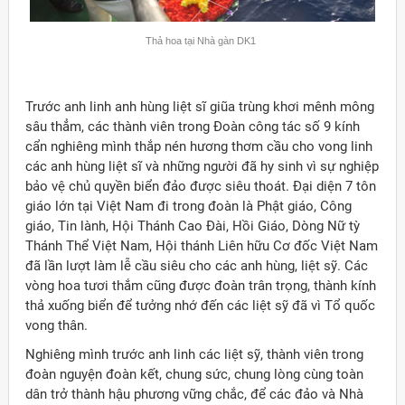
Thả hoa tại Nhà gàn DK1
Trước anh linh anh hùng liệt sĩ giũa trùng khơi mênh mông
sâu thẳm, các thành viên trong Đoàn công tác số 9 kính
cẩn nghiêng mình thắp nén hương thơm cầu cho vong linh
các anh hùng liệt sĩ và những người đã hy sinh vì sự nghiệp
bảo vệ chủ quyền biển đảo được siêu thoát. Đại diện 7 tôn
giáo lớn tại Việt Nam đi trong đoàn là Phật giáo, Công
giáo, Tin lành, Hội Thánh Cao Đài, Hồi Giáo, Dòng Nữ tỳ
Thánh Thể Việt Nam, Hội thánh Liên hữu Cơ đốc Việt Nam
đã lần lượt làm lễ cầu siêu cho các anh hùng, liệt sỹ. Các
vòng hoa tươi thắm cũng được đoàn trân trọng, thành kính
thả xuống biển để tưởng nhớ đến các liệt sỹ đã vì Tổ quốc
vong thân.
Nghiêng mình trước anh linh các liệt sỹ, thành viên trong
đoàn nguyện đoàn kết, chung sức, chung lòng cùng toàn
dân trở thành hậu phương vững chắc, để các đảo và Nhà