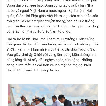
những thành viên trong Đoàn trên chuyến tàu lần này gồm:
Đoàn đại biểu kiều bào, Đoàn công tác của Ủy ban Nhà
nước về người Việt Nam ở nước ngoài, Bộ Tư lệnh Hải
quân, Giáo Hội Phật giáo Việt Nam, đại diện các chức sắc
tôn giáo và các cơ quan truyền thông, báo chí. Lễ tưởng
niệm và thả hoa trên biển do Bộ Tư lệnh Hải quân phối hợp
với Giáo hội Phật giáo Việt Nam tổ chức.
Đại tá Đỗ Minh Thái, Phó Tham mưu trưởng Quân chủng
Hải quân đã đọc diễn văn tưởng niệm anh linh những chiến
sĩ đã hy sinh khi làm nhiệm vụ trên quần đảo Trường Sa.
Vào giây phút ấy, 3 hồi còi vang lên, sóng biển dường như
cũng lặng đi. Ai nấy đều nghẹn ngào, xúc động. Những
dòng nước mắt lăn dài trên khuôn mặt những đại biểu
tham dự chuyến đi Trường Sa này.
ời Việt Nam ở nước ngoài