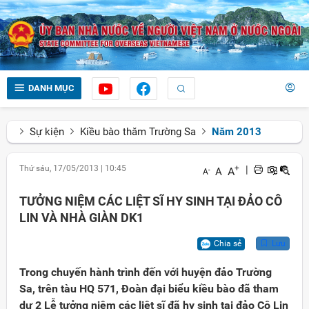
DANH MỤC
Sự kiện
Kiều bào thăm Trường Sa
Năm 2013
Thứ sáu, 17/05/2013
|
10:45
+
|
A
A
-
A
TƯỞNG NIỆM CÁC LIỆT SĨ HY SINH TẠI ĐẢO CÔ
LIN VÀ NHÀ GIÀN DK1
Chia sẻ
Lưu
Trong chuyến hành trình đến với huyện đảo Trường
Sa, trên tàu HQ 571, Đoàn đại biểu kiều bào đã tham
dự 2 Lễ tưởng niệm các liệt sĩ đã hy sinh tại đảo Cô Lin