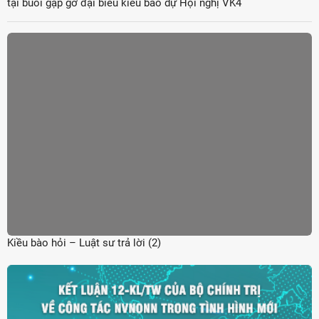
tại buổi gặp gỡ đại biểu kiều bào dự Hội nghị VK4
Kiều bào hỏi – Luật sư trả lời (2)