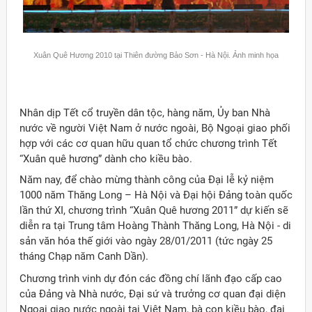
Xuân Quê Hương 2010 tại Thiên đường Bảo Sơn - Hà Nội. Ảnh minh họa
Nhân dịp Tết cổ truyền dân tộc, hàng năm, Ủy ban Nhà
nước về người Việt Nam ở nước ngoài, Bộ Ngoại giao phối
hợp với các cơ quan hữu quan tổ chức chương trình Tết
“Xuân quê hương” dành cho kiều bào.
Năm nay, để chào mừng thành công của Đại lễ kỷ niệm
1000 năm Thăng Long – Hà Nội và Đại hội Đảng toàn quốc
lần thứ XI, chương trình “Xuân Quê hương 2011” dự kiến sẽ
diễn ra tại Trung tâm Hoàng Thành Thăng Long, Hà Nội - di
sản văn hóa thế giới vào ngày 28/01/2011 (tức ngày 25
tháng Chạp năm Canh Dần).
ời Việt Nam ở nước ngoài
Chương trình vinh dự đón các đồng chí lãnh đạo cấp cao
của Đảng và Nhà nước, Đại sứ và trưởng cơ quan đại diện
Ngoại giao nước ngoài tại Việt Nam, bà con kiều bào, đại