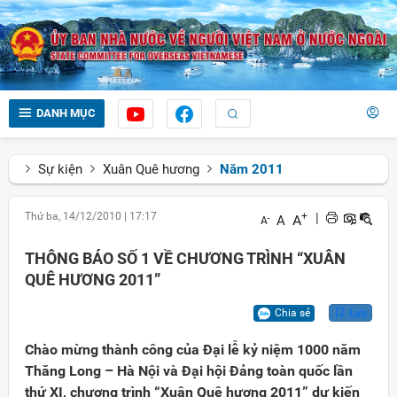
DANH MỤC
Sự kiện
Xuân Quê hương
Năm 2011
Thứ ba, 14/12/2010
|
17:17
+
|
A
A
-
A
THÔNG BÁO SỐ 1 VỀ CHƯƠNG TRÌNH “XUÂN
QUÊ HƯƠNG 2011”
Chia sẻ
Lưu
Chào mừng thành công của Đại lễ kỷ niệm 1000 năm
Thăng Long – Hà Nội và Đại hội Đảng toàn quốc lần
thứ XI, chương trình “Xuân Quê hương 2011” dự kiến