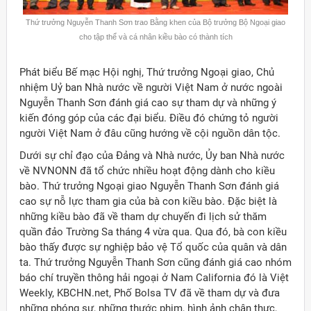
Thứ trưởng Nguyễn Thanh Sơn trao Bằng khen của Bộ trưởng Bộ Ngoại giao
cho tập thể và cá nhân kiều bào có thành tích
Phát biểu Bế mạc Hội nghị, Thứ trưởng Ngoại giao, Chủ
nhiệm Uỷ ban Nhà nước về người Việt Nam ở nước ngoài
Nguyễn Thanh Sơn đánh giá cao sự tham dự và những ý
kiến đóng góp của các đại biểu. Điều đó chứng tỏ người
người Việt Nam ở đâu cũng hướng về cội nguồn dân tộc.
Dưới sự chỉ đạo của Đảng và Nhà nước, Ủy ban Nhà nước
về NVNONN đã tổ chức nhiều hoạt động dành cho kiều
bào. Thứ trưởng Ngoại giao Nguyễn Thanh Sơn đánh giá
cao sự nỗ lực tham gia của bà con kiều bào. Đặc biệt là
những kiều bào đã về tham dự chuyến đi lịch sử thăm
quần đảo Trường Sa tháng 4 vừa qua. Qua đó, bà con kiều
bào thấy được sự nghiệp bảo vệ Tổ quốc của quân và dân
ta. Thứ trưởng Nguyễn Thanh Sơn cũng đánh giá cao nhóm
báo chí truyền thông hải ngoại ở Nam California đó là Việt
Weekly, KBCHN.net, Phố Bolsa TV đã về tham dự và đưa
những phóng sự, những thước phim, hình ảnh chân thực,