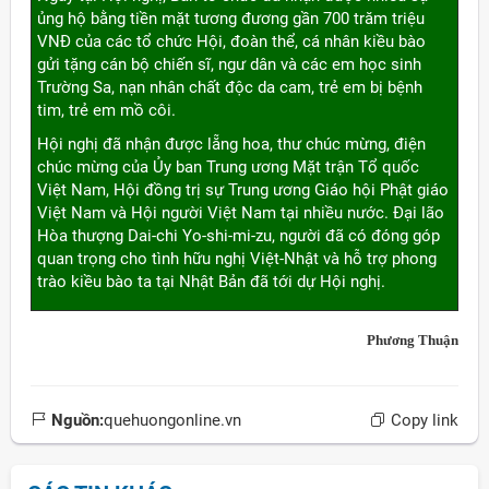
ủng hộ bằng tiền mặt tương đương gần 700 trăm triệu
VNĐ của các tổ chức Hội, đoàn thể, cá nhân kiều bào
gửi tặng cán bộ chiến sĩ, ngư dân và các em học sinh
Trường Sa, nạn nhân chất độc da cam, trẻ em bị bệnh
tim, trẻ em mồ côi.
Hội nghị đã nhận được lẵng hoa, thư chúc mừng, điện
chúc mừng của Ủy ban Trung ương Mặt trận Tổ quốc
Việt Nam, Hội đồng trị sự Trung ương Giáo hội Phật giáo
Việt Nam và Hội người Việt Nam tại nhiều nước. Đại lão
Hòa thượng Dai-chi Yo-shi-mi-zu, người đã có đóng góp
quan trọng cho tình hữu nghị Việt-Nhật và hỗ trợ phong
trào kiều bào ta tại Nhật Bản đã tới dự Hội nghị.
Phương Thuận
Nguồn:
quehuongonline.vn
Copy link