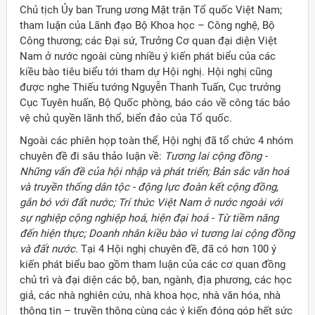
Chủ tịch Ủy ban Trung ương Mặt trận Tổ quốc Việt Nam;
tham luận của Lãnh đạo Bộ Khoa học – Công nghệ, Bộ
Công thương; các Đại sứ, Trưởng Cơ quan đại diện Việt
Nam ở nước ngoài cùng nhiều ý kiến phát biểu của các
kiều bào tiêu biểu tới tham dự Hội nghị. Hội nghị cũng
được nghe Thiếu tướng Nguyễn Thanh Tuấn, Cục trưởng
Cục Tuyên huấn, Bộ Quốc phòng, báo cáo về công tác bảo
vệ chủ quyền lãnh thổ, biển đảo của Tổ quốc.
Ngoài các phiên họp toàn thể, Hội nghị đã tổ chức 4 nhóm
chuyên đề đi sâu thảo luận về:
Tương lai cộng đồng -
Những vấn đề của hội nhập và phát triển; Bản sắc văn hoá
và truyền thống dân tộc - động lực đoàn kết cộng đồng,
gắn bó với đất nước; Trí thức Việt Nam ở nước ngoài với
sự nghiệp cộng nghiệp hoá, hiện đại hoá - Từ tiềm năng
đến hiện thực; Doanh nhân kiều bào vì tương lai cộng đồng
và đất nước.
Tại 4 Hội nghị chuyên đề, đã có hơn 100 ý
kiến phát biểu bao gồm tham luận của các cơ quan đồng
chủ trì và đại diện các bộ, ban, ngành, địa phương, các học
giả, các nhà nghiên cứu, nhà khoa học, nhà văn hóa, nhà
thông tin – truyền thông cùng các ý kiến đóng góp hết sức