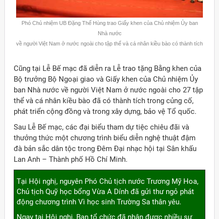
Phó Chủ nhiệm UB Đặng Thế Hùng trao Giấy khen của Chủ nhiệm Ủy ban
Nhà nước
về người Việt Nam ở nước ngoài cho tập thể và cá nhân kiều bào có thành tích
Cũng tại Lễ Bế mạc đã diễn ra Lễ trao tặng Bằng khen của
Bộ trưởng Bộ Ngoại giao và Giấy khen của Chủ nhiệm Ủy
ban Nhà nước về người Việt Nam ở nước ngoài cho 27 tập
thể và cá nhân kiều bào đã có thành tích trong củng cố,
phát triển cộng đồng và trong xây dựng, bảo vệ Tổ quốc.
Sau Lễ Bế mạc, các đại biểu tham dự tiệc chiêu đãi và
thưởng thức một chương trình biểu diễn nghệ thuật đậm
đà bản sắc dân tộc trong Đêm Đại nhạc hội tại Sân khấu
Lan Anh – Thành phố Hồ Chí Minh.
Tại Hội nghị, nguyên Phó Chủ tịch nước Trương Mỹ Hoa,
Chủ tịch Quỹ học bổng Vừa A Dính đã gửi thư ngỏ phát
động chương trình Vì học sinh Trường Sa thân yêu.
Ngay tại Hội nghị, Ban tổ chức đã nhận được nhiều sự