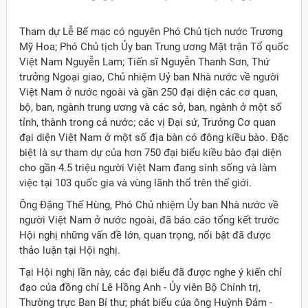
Tham dự Lễ Bế mạc có nguyên Phó Chủ tịch nước Trương
Mỹ Hoa; Phó Chủ tịch Ủy ban Trung ương Mặt trận Tổ quốc
Việt Nam Nguyễn Lam; Tiến sĩ Nguyễn Thanh Sơn, Thứ
trưởng Ngoại giao, Chủ nhiệm Uỷ ban Nhà nước về người
Việt Nam ở nước ngoài và gần 250 đại diện các cơ quan,
bộ, ban, ngành trung ương và các sở, ban, ngành ở một số
tỉnh, thành trong cả nước; các vị Đại sứ, Trưởng Cơ quan
đại diện Việt Nam ở một số địa bàn có đông kiều bào. Đặc
biệt là sự tham dự của hơn 750 đại biểu kiều bào đại diện
cho gần 4.5 triệu người Việt Nam đang sinh sống và làm
việc tại 103 quốc gia và vùng lãnh thổ trên thế giới.
Ông Đặng Thế Hùng, Phó Chủ nhiệm Ủy ban Nhà nước về
người Việt Nam ở nước ngoài, đã báo cáo tổng kết trước
Hội nghị những vấn đề lớn, quan trọng, nổi bật đã được
thảo luận tại Hội nghị.
ời Việt Nam ở nước ngoài
Tại Hội nghị lần này, các đại biểu đã được nghe ý kiến chỉ
đạo của đồng chí Lê Hồng Anh - Ủy viên Bộ Chính trị,
Thường trực Ban Bí thư; phát biểu của ông Huỳnh Đảm -