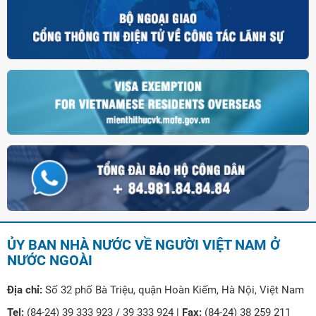
ỦY BAN NHÀ NƯỚC VỀ NGƯỜI VIỆT NAM Ở
NƯỚC NGOÀI
Địa chỉ:
Số 32 phố Bà Triệu, quận Hoàn Kiếm, Hà Nội, Việt Nam
Tel:
(84-24) 39 333 923 / 39 333 924 |
Fax:
(84-24) 38 259 211