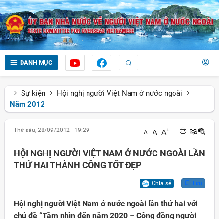
DANH MỤC
Sự kiện
Hội nghị người Việt Nam ở nước ngoài
Năm 2012
Thứ sáu, 28/09/2012
|
19:29
+
|
A
A
-
A
HỘI NGHỊ NGƯỜI VIỆT NAM Ở NƯỚC NGOÀI LẦN
THỨ HAI THÀNH CÔNG TỐT ĐẸP
Chia sẻ
Lưu
Hội nghị người Việt Nam ở nước ngoài lần thứ hai với
chủ đề “Tầm nhìn đến năm 2020 – Cộng đồng người