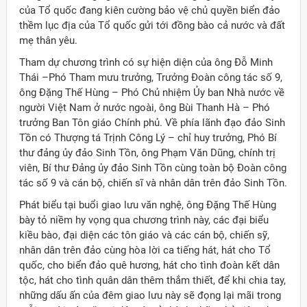
của Tổ quốc đang kiên cường bảo vệ chủ quyền biển đảo
thềm lục địa của Tổ quốc gửi tới đồng bào cả nước và đất
mẹ thân yêu.
Tham dự chương trình có sự hiện diện của ông Đỗ Minh
Thái –Phó Tham mưu trưởng, Trưởng Đoàn công tác số 9,
ông Đặng Thế Hùng – Phó Chủ nhiệm Ủy ban Nhà nước về
người Việt Nam ở nước ngoài, ông Bùi Thanh Hà – Phó
trưởng Ban Tôn giáo Chính phủ. Về phía lãnh đạo đảo Sinh
Tồn có Thượng tá Trịnh Công Lý – chỉ huy trưởng, Phó Bí
thư đảng ủy đảo Sinh Tồn, ông Phạm Văn Dũng, chính trị
viên, Bí thư Đảng ủy đảo Sinh Tồn cùng toàn bộ Đoàn công
tác số 9 và cán bộ, chiến sĩ và nhân dân trên đảo Sinh Tồn.
Phát biểu tại buổi giao lưu văn nghệ, ông Đặng Thế Hùng
bày tỏ niềm hy vọng qua chương trình này, các đại biểu
kiều bào, đại diện các tôn giáo và các cán bộ, chiến sỹ,
nhân dân trên đảo cùng hòa lời ca tiếng hát, hát cho Tổ
quốc, cho biển đảo quê hương, hát cho tình đoàn kết dân
ời Việt Nam ở nước ngoài
tộc, hát cho tình quân dân thêm thắm thiết, để khi chia tay,
những dấu ấn của đêm giao lưu này sẽ đọng lại mãi trong