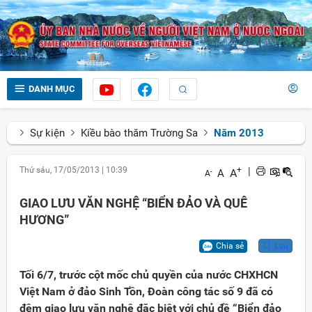
DANH MỤC
Sự kiện
Kiều bào thăm Trường Sa
Năm 2013
Thứ sáu, 17/05/2013
|
10:39
+
|
A
A
-
A
GIAO LƯU VĂN NGHỆ “BIỂN ĐẢO VÀ QUÊ
HƯƠNG”
Chia sẻ
Lưu
Tối 6/7, trước cột mốc chủ quyền của nước CHXHCN
Việt Nam ở đảo Sinh Tồn, Đoàn công tác số 9 đã có
đêm giao lưu văn nghệ đặc biệt với chủ đề “Biển đảo