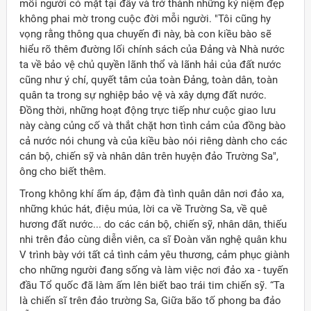
mỗi người có mặt tại đây và trở thành những kỷ niệm đẹp
không phai mờ trong cuộc đời mỗi người. "Tôi cũng hy
vọng rằng thông qua chuyến đi này, bà con kiều bào sẽ
hiểu rõ thêm đường lối chính sách của Đảng và Nhà nước
ta về bảo vệ chủ quyền lãnh thổ và lãnh hải của đất nước
cũng như ý chí, quyết tâm của toàn Đảng, toàn dân, toàn
quân ta trong sự nghiệp bảo vệ và xây dựng đất nước.
Đồng thời, những hoạt động trực tiếp như cuộc giao lưu
này càng củng cố và thắt chặt hơn tình cảm của đồng bào
cả nước nói chung và của kiều bào nói riêng dành cho các
cán bộ, chiến sỹ và nhân dân trên huyện đảo Trường Sa",
ông cho biết thêm.
Trong không khí ấm áp, đậm đà tình quân dân nơi đảo xa,
những khúc hát, điệu múa, lời ca về Trường Sa, về quê
hương đất nước... do các cán bộ, chiến sỹ, nhân dân, thiếu
nhi trên đảo cùng diễn viên, ca sĩ Đoàn văn nghệ quân khu
V trình bày với tất cả tình cảm yêu thương, cảm phục giành
cho những người đang sống và làm việc nơi đảo xa - tuyến
đầu Tổ quốc đã làm ấm lên biết bao trái tim chiến sỹ. “Ta
là chiến sĩ trên đảo trường Sa, Giữa bão tố phong ba đảo