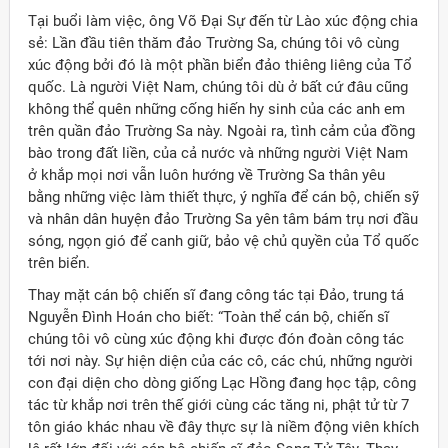
Tại buổi làm việc, ông Võ Đại Sự đến từ Lào xúc động chia
sẻ: Lần đầu tiên thăm đảo Trường Sa, chúng tôi vô cùng
xúc động bởi đó là một phần biển đảo thiêng liêng của Tổ
quốc. Là người Việt Nam, chúng tôi dù ở bất cứ đâu cũng
không thể quên những cống hiến hy sinh của các anh em
trên quần đảo Trường Sa này. Ngoài ra, tình cảm của đồng
bào trong đất liền, của cả nước và những người Việt Nam
ở khắp mọi nơi vẫn luôn hướng về Trường Sa thân yêu
bằng những việc làm thiết thực, ý nghĩa để cán bộ, chiến sỹ
và nhân dân huyện đảo Trường Sa yên tâm bám trụ nơi đầu
sóng, ngọn gió để canh giữ, bảo vệ chủ quyền của Tổ quốc
trên biển.
Thay mặt cán bộ chiến sĩ đang công tác tại Đảo, trung tá
Nguyễn Đình Hoán cho biết: “Toàn thể cán bộ, chiến sĩ
chúng tôi vô cùng xúc động khi được đón đoàn công tác
tới nơi này. Sự hiện diện của các cô, các chú, những người
con đại diện cho dòng giống Lạc Hồng đang học tập, công
tác từ khắp nơi trên thế giới cùng các tăng ni, phật tử từ 7
tôn giáo khác nhau về đây thực sự là niềm động viên khích