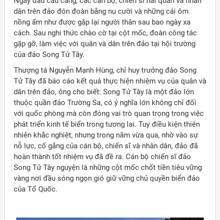
Ngay đầu cầu cảng, các cán bộ, chiến sĩ hải quân và nhân
dân trên đảo đón đoàn bằng nụ cười và những cái ôm
nồng ấm như được gặp lại người thân sau bao ngày xa
cách. Sau nghi thức chào cờ tại cột mốc, đoàn công tác
gặp gỡ, làm việc với quân và dân trên đảo tại hội trường
của đảo Song Tử Tây.
Thượng tá Nguyễn Mạnh Hùng, chỉ huy trưởng đảo Song
Tử Tây đã báo cáo kết quả thực hiện nhiệm vụ của quân và
dân trên đảo, ông cho biết: Song Tử Tây là một đảo lớn
thuộc quần đảo Trường Sa, có ý nghĩa lớn không chỉ đối
với quốc phòng mà còn đóng vai trò quan trọng trong việc
phát triển kinh tế biển trong tương lai. Tuy điều kiện thiên
nhiên khắc nghiệt, nhưng trong năm vừa qua, nhờ vào sự
nỗ lực, cố gắng của cán bộ, chiến sĩ và nhân dân, đảo đã
hoàn thành tốt nhiệm vụ đã đề ra. Cán bộ chiến sĩ đảo
Song Tử Tây nguyện là những cột mốc chốt tiền tiêu vững
vàng nơi đầu sóng ngọn gió giữ vững chủ quyền biển đảo
của Tổ Quốc.
ời Việt Nam ở nước ngoài