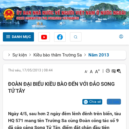
DANH MỤC
Sự kiện
Kiều bào thăm Trường Sa
Năm 2013
Thứ sáu, 17/05/2013
|
08:44
+
|
A
A
-
A
ĐOÀN ĐẠI BIỂU KIỀU BÀO ĐẾN VỚI ĐẢO SONG
TỬ TÂY
Chia sẻ
Lưu
Ngày 4/5, sau hơn 2 ngày đêm lênh đênh trên biển, tàu
HQ 571 mang tên Trường Sa cùng Đoàn công tác số 9
đã cập cảng Song Tử Tây, điểm đặt chân đầu tiên