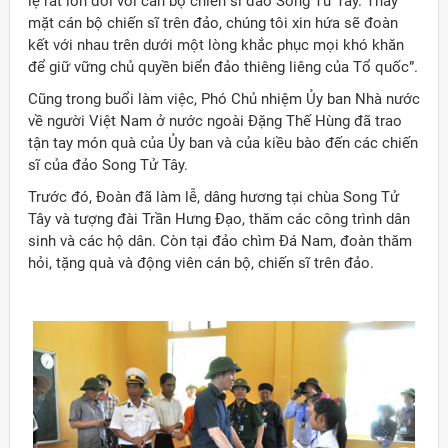
lệ rất lớn đối với cán bộ chiến sĩ đảo Song Tử Tây. Thay
mặt cán bộ chiến sĩ trên đảo, chúng tôi xin hứa sẽ đoàn
kết với nhau trên dưới một lòng khắc phục mọi khó khăn
để giữ vững chủ quyền biển đảo thiêng liêng của Tổ quốc”.
Cũng trong buổi làm việc, Phó Chủ nhiệm Ủy ban Nhà nước
về người Việt Nam ở nước ngoài Đặng Thế Hùng đã trao
tận tay món quà của Ủy ban và của kiều bào đến các chiến
sĩ của đảo Song Tử Tây.
Trước đó, Đoàn đã làm lễ, dâng hương tại chùa Song Tử
Tây và tượng đài Trần Hưng Đạo, thăm các công trình dân
sinh và các hộ dân. Còn tại đảo chìm Đá Nam, đoàn thăm
hỏi, tặng quà và động viên cán bộ, chiến sĩ trên đảo.