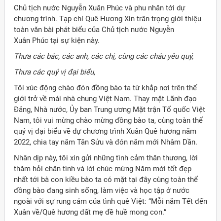
Chủ tịch nước Nguyễn Xuân Phúc và phu nhân tới dự
chương trình. Tạp chí Quê Hương Xin trân trọng giới thiệu
toàn văn bài phát biểu của Chủ tịch nước Nguyễn
Xuân Phúc tại sự kiện này.
Thưa các bác, các anh, các chị, cùng các cháu yêu quý,
Thưa các quý vị đại biểu,
Tôi xúc động chào đón đồng bào ta từ khắp nơi trên thế
giới trở về mái nhà chung Việt Nam. Thay mặt Lãnh đạo
Đảng, Nhà nước, Ủy ban Trung ương Mặt trận Tổ quốc Việt
Nam, tôi vui mừng chào mừng đồng bào ta, cùng toàn thể
quý vị đại biểu về dự chương trình Xuân Quê hương năm
2022, chia tay năm Tân Sửu và đón năm mới Nhâm Dần.
Nhân dịp này, tôi xin gửi những tình cảm thân thương, lời
thăm hỏi chân tình và lời chúc mừng Năm mới tốt đẹp
nhất tới bà con kiều bào ta có mặt tại đây cùng toàn thể
đồng bào đang sinh sống, làm việc và học tập ở nước
ời Việt Nam ở nước ngoài
ngoài với sự rung cảm của tình quê Việt: “Mỗi năm Tết đến
Xuân về/Quê hương đất mẹ đề huề mong con.”