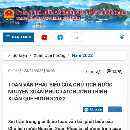
DANH MỤC
Sự kiện
Xuân Quê hương
Năm 2022
Chủ nhật, 23/01/2022
|
06:08
+
|
A
A
-
A
TOÀN VĂN PHÁT BIỂU CỦA CHỦ TỊCH NƯỚC
NGUYỄN XUÂN PHÚC TẠI CHƯƠNG TRÌNH
XUÂN QUÊ HƯƠNG 2022
Chia sẻ
Lưu
Xin trân trọng giới thiệu toàn văn bài phát biểu của
Chủ tịch nước Nguyễn Xuân Phúc tại chương trình giao