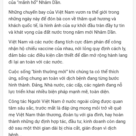
của “mãnh hổ” Nhâm Dần.
Những chuyến bay của Việt Nam vươn ra thế giới trong
những ngày này để đón bà con về thăm quê hương và
khách quốc tế, là hình ảnh của sự khởi đầu tràn đầy tự tin
và khát vọng của đất nước trong năm mới Nhâm Dần.
Việt Nam và các nước đang tích cực đàm phán để công
nhận hộ chiếu vaccine của nhau, nới lỏng quy định cách ly,
đảm bảo các điều kiện cần thiết để dần mở rộng hành lang
đi lại an toàn với các nước.
Cuộc sống “bình thường mới” khi chúng ta có thể thích
ứng, sống chung an toàn với dịch bệnh đang từng bước
hình thành. Đảng, Nhà nước, các cấp, các ngành đang nỗ
lực triển khai nhiều biện pháp mạnh mẽ, toàn diện.
Công tác Người Việt Nam ở nước ngoài cũng được quan
tâm sâu sắc, trước mắt là đáp ứng mong mỏi trở về quê
mẹ Việt Nam thân thương, đoàn tụ với gia đình, hay hoàn
thành những dự định hợp tác, đầu tư, kinh doanh còn dang
dở sau một thời gian dài bị chia cắt, gián đoạn vì dịch
bệnh...