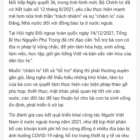
Nối tiếp Nghị quyết 36, trong tình hình mới, Bộ Chính trị đã
có Kết luận số 12 tháng 8/2021, yêu cầu thực hiện mạnh
mẽ hơn nữa tinh thần "trách nhiệm" và sự "chăm lo" của
Đảng, Nhà nước đối với đồng bào ta ở nước ngoài.
Tại Hội nghị Đối ngoại toàn quốc ngày 14/12/2021, Tổng
Bí thư Nguyễn Phú Trọng đã chỉ đạo cần "hỗ trợ bà con có
địa vị pháp lý vững chắc, để yên tâm hòa hợp, sinh sống,
làm việc, học tập, giữ gìn tiếng Việt và bản sắc văn hóa của
dân tộc ta.”
Muốn "chăm lo" tốt và “hỗ trợ” đúng thì phải thường xuyên
gần gũi, lắng nghe để thấu hiểu những khó khăn, tâm tư
của bà con và quyết tâm thực hiện các biện pháp tháo gỡ
phù hợp, thiết thực; mặt khác phải quan hệ tốt với các
nước, các đối tác để tạo thuận lợi cho bà con ta sinh sống
ổn định, phát triển ở sở tại.
Tôi đánh giá cao kết quả triển khai công tác Người Việt
Nam ở nước ngoài trong năm 2021, như đã kịp thời phân
bổ các khoản kinh phí hỗ trợ cộng đồng ở nhiều địa bàn bị
ảnh hưởng COVID-19 nặng; hỗ trợ trang thiết bị y tế và nhu