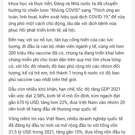
khoa học và thực tiễn, Đảng và Nhà nước ta đã chuyển
hướng từ chiến lược “Không COVID” sang “Thích ứng an
toàn, linh hoạt, kiểm soát hiệu quả dịch COVID-19,” để vừa
ứng phó một cách chủ động, lâu dài với dịch bệnh vừa
phục hồi phát triển kinh tế, xã hội.
Đến nay, với sự nỗ lực, tận tụy cống hiến của các lực
lượng, đi đầu là cán bộ nhân viên ngành y tế, cùng với hơn
200 triệu liều vaccine đã có, chúng ta đang triển khai tiêm
chủng miễn phí cho toàn dân trên quy mô lớn chưa từng
có, với tốc độ nhanh, độ bao phủ rộng tới các nhóm đối
tượng, kể cả trẻ em, trở thành 1 trong 6 nước có độ bao
phủ vaccine cao nhất trên thế giới.
Dẫu còn nhiều khó khăn, hạn chế, tốc độ tăng GDP 2021
vẫn ước đạt 2,58%, kinh tế vĩ mô ổn định, kim ngạch đạt
gần 670 tỷ USD, tăng hơn 22%, đưa Việt Nam vào nhóm 20
nền kinh tế hàng đầu về thương mại quốc tế.
Vững niềm tin vào Việt Nam, nhiều doanh nghiệp quốc tế
đã đăng ký đầu tư mới và mở rộng đầu tư với tổng vốn
31,5 tỷ USD trong 2021, tăng gần 10%, đưa tổng vốn đầu tư