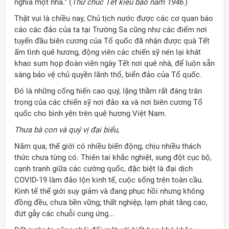
nghĩa một nhà." (
Thư chúc Tết kiều bào năm 1946.
)
Thật vui là chiều nay, Chủ tịch nước được các cơ quan báo
cáo các đảo của ta tại Trường Sa cũng như các điểm nơi
tuyến đầu biên cương của Tổ quốc đã nhận được quà Tết
ấm tình quê hương, động viên các chiến sỹ nén lại khát
khao sum họp đoàn viên ngày Tết nơi quê nhà, để luôn sẵn
sàng bảo vệ chủ quyền lãnh thổ, biển đảo của Tổ quốc.
Đó là những cống hiến cao quý, lặng thầm rất đáng trân
trọng của các chiến sỹ nơi đảo xa và nơi biên cương Tổ
quốc cho bình yên trên quê hương Việt Nam.
Thưa bà con và quý vị đại biểu,
Năm qua, thế giới có nhiều biến động, chịu nhiều thách
thức chưa từng có. Thiên tai khắc nghiệt, xung đột cục bộ,
cạnh tranh giữa các cường quốc, đặc biệt là đại dịch
COVID-19 làm đảo lộn kinh tế, cuộc sống trên toàn cầu.
Kinh tế thế giới suy giảm và đang phục hồi nhưng không
đồng đều, chưa bền vững; thất nghiệp, lạm phát tăng cao,
đứt gẫy các chuỗi cung ứng...