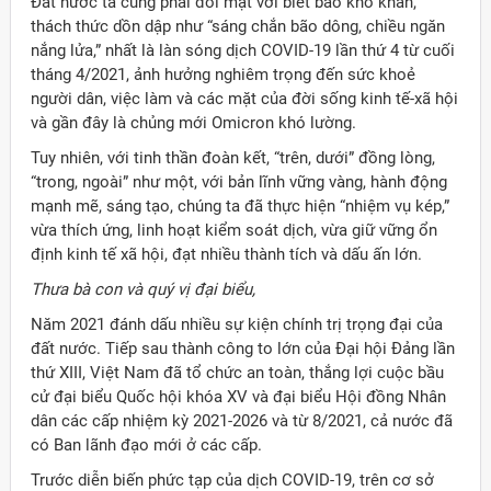
Đất nước ta cũng phải đối mặt với biết bao khó khăn,
thách thức dồn dập như “sáng chắn bão dông, chiều ngăn
nắng lửa,” nhất là làn sóng dịch COVID-19 lần thứ 4 từ cuối
tháng 4/2021, ảnh hưởng nghiêm trọng đến sức khoẻ
người dân, việc làm và các mặt của đời sống kinh tế-xã hội
và gần đây là chủng mới Omicron khó lường.
Tuy nhiên, với tinh thần đoàn kết, “trên, dưới” đồng lòng,
“trong, ngoài” như một, với bản lĩnh vững vàng, hành động
mạnh mẽ, sáng tạo, chúng ta đã thực hiện “nhiệm vụ kép,”
vừa thích ứng, linh hoạt kiểm soát dịch, vừa giữ vững ổn
định kinh tế xã hội, đạt nhiều thành tích và dấu ấn lớn.
Thưa bà con và quý vị đại biểu,
Năm 2021 đánh dấu nhiều sự kiện chính trị trọng đại của
đất nước. Tiếp sau thành công to lớn của Đại hội Đảng lần
thứ XIII, Việt Nam đã tổ chức an toàn, thắng lợi cuộc bầu
cử đại biểu Quốc hội khóa XV và đại biểu Hội đồng Nhân
dân các cấp nhiệm kỳ 2021-2026 và từ 8/2021, cả nước đã
có Ban lãnh đạo mới ở các cấp.
Trước diễn biến phức tạp của dịch COVID-19, trên cơ sở