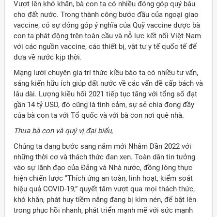
Vượt lên khó khăn, bà con ta có nhiều đóng góp quý báu
cho đất nước. Trong thành công bước đầu của ngoại giao
vaccine, có sự đóng góp ý nghĩa của Quỹ vaccine được bà
con ta phát động trên toàn cầu và nỗ lực kết nối Việt Nam
với các nguồn vaccine, các thiết bị, vật tư y tế quốc tế để
đưa về nước kịp thời.
Mạng lưới chuyên gia trí thức kiều bào ta có nhiều tư vấn,
sáng kiến hữu ích giúp đất nước về các vấn đề cấp bách và
lâu dài. Lượng kiều hối 2021 tiếp tục tăng với tổng số đạt
gần 14 tỷ USD, đó cũng là tình cảm, sự sẻ chia đong đầy
của bà con ta với Tổ quốc và với bà con nơi quê nhà.
Thưa bà con và quý vị đại biểu,
Chúng ta đang bước sang năm mới Nhâm Dần 2022 với
những thời cơ và thách thức đan xen. Toàn dân tin tưởng
vào sự lãnh đạo của Đảng và Nhà nước, đồng lòng thực
hiện chiến lược "Thích ứng an toàn, linh hoạt, kiểm soát
hiệu quả COVID-19,” quyết tâm vượt qua mọi thách thức,
khó khăn, phát huy tiềm năng đang bị kìm nén, để bật lên
trong phục hồi nhanh, phát triển mạnh mẽ với sức mạnh