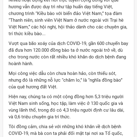
hương vẫn được duy trì như tập huấn dạy tiếng Việt,
chương trình “Kiều bào với biển đảo Việt Nam,” tọa đàm
“Thanh niên, sinh viên Việt Nam ở nước ngoài với Trại hè
Việt Nam,” các hội nghị, hội thảo dành cho các chuyên gia,
trí thức kiều bào...
Vượt qua bão xoáy của dịch COVID-19, gần 600 chuyến bay
đã đưa hơn 120.000 đồng bào ta ở nước ngoài trở về, dù
cho trong nước còn rất nhiều khó khăn do dịch bệnh đang
hoành hành.
Mọi công việc dẫu còn chưa hoàn hảo, còn thiếu sót,
nhưng đó là những nỗ lực “chăm lo,” là “nghĩa đồng bào”
của quê hương đất Việt.
Hiện nay, chúng ta có một cộng đồng hơn 5,3 triệu người
Việt Nam sinh sống, học tập, làm việc ở 130 quốc gia và
vùng lãnh thổ, trong đó có 4,3 triệu người định cư lâu dài,
và 0,6 triệu chuyên gia trí thức.
Tôi đồng cảm, chia sẻ với những khó khăn về dịch bệnh
COVID-19, mà bà con ta phải đối mặt tại nơi xa Tổ quốc,