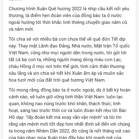
Chương trình Xuân Quê hương 2022 là nhịp cầu kết nối yêu
thương, là điểm hẹn đoàn viên của đồng bào ta ở nước
ngoài hướng tới thời khắc linh thiêng chuyển giao năm cũ
và năm mới.
Tôi chia sẻ với nhiều bà con chưa thể về quê đón Tết dịp
này. Thay mặt Lãnh đạo Đảng, Nhà nước, Mặt trận Tổ quốc
Việt Nam, cũng như mọi người dân trong nước, tôi gửi tới
tất cả bà con ta, những người mang dòng máu con Lạc,
cháu Hồng ở mọi nơi trên thế giới, tình cảm thân thương
sâu lắng và xin chia sẻ tiết khí Xuân ấm áp và muôn sắc
hoa tươi mới của đất trời quê hương Việt Nam.
Tôi mong rằng, đồng bào ta ở nước ngoài, dù ở bất kỳ hoàn
cảnh nào, sẽ luôn giữ vững tinh thần Việt Nam: luôn lạc
quan, không nao núng trước khó khăn, thách thức; linh
hoạt, sáng tạo trước thời cơ và luôn đoàn kết như lời Bác
Hồ dạy: "lấy đoàn kết mà xoay vần vận mệnh" và tôi tin
rằng vận mệnh mới tốt đẹp hơn nhất định sẽ đến với chúng
ta trong năm Nhâm Dần 2022, đó cũng là nốt thăng vút cao
của bản nhạc mùa Xuân tràn đầy hào khí mạnh mẽ của