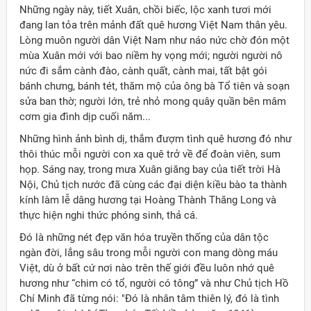
Những ngày này, tiết Xuân, chồi biếc, lộc xanh tươi mới
đang lan tỏa trên mảnh đất quê hương Việt Nam thân yêu.
Lòng muôn người dân Việt Nam như náo nức chờ đón một
mùa Xuân mới với bao niềm hy vọng mới; người người nô
nức đi sắm cành đào, cành quất, cành mai, tất bật gói
bánh chưng, bánh tét, thăm mộ của ông bà Tổ tiên và soạn
sửa ban thờ; người lớn, trẻ nhỏ mong quây quần bên mâm
cơm gia đình dịp cuối năm...
Những hình ảnh bình dị, thắm đượm tình quê hương đó như
thôi thúc mỗi người con xa quê trở về để đoàn viên, sum
họp. Sáng nay, trong mưa Xuân giăng bay của tiết trời Hà
Nội, Chủ tịch nước đã cùng các đại diện kiều bào ta thành
kính làm lễ dâng hương tại Hoàng Thành Thăng Long và
thực hiện nghi thức phóng sinh, thả cá.
Đó là những nét đẹp văn hóa truyền thống của dân tộc
ngàn đời, lắng sâu trong mỗi người con mang dòng máu
Việt, dù ở bất cứ nơi nào trên thế giới đều luôn nhớ quê
hương như “chim có tổ, người có tông” và như Chủ tịch Hồ
Chí Minh đã từng nói: "Đó là nhân tâm thiên lý, đó là tình