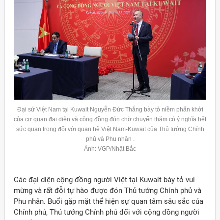
Đại sứ Việt Nam tại
Kuwait
Nguyễn Đức Thắng bày tỏ niềm phấn khởi
của cơ quan đại diện và cộng đồng đón chờ chuyến thăm có ý nghĩa hết
sức quan trọng đối với quan hệ Việt Nam-
Kuwait
của Thủ tướng Chính
phủ và Phu nhân .
Ảnh: VGP/Nhật Bắc
Các đại diện cộng đồng người Việt tại Kuwait bày tỏ vui
mừng và rất đỗi tự hào được đón Thủ tướng Chính phủ và
Phu nhân. Buổi gặp mặt thể hiện sự quan tâm sâu sắc của
Chính phủ, Thủ tướng Chính phủ đối với cộng đồng người