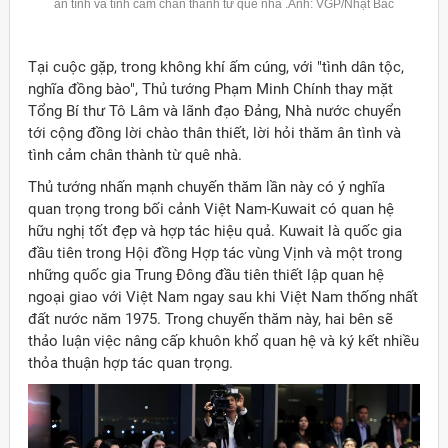
ân tình và tình cảm chân thành từ quê nhà .Ảnh: VGP/Nhật Bắc
Tại cuộc gặp, trong không khí ấm cúng, với "tình dân tộc,
nghĩa đồng bào", Thủ tướng Phạm Minh Chính thay mặt
Tổng Bí thư Tô Lâm và lãnh đạo Đảng, Nhà nước chuyển
tới cộng đồng lời chào thân thiết, lời hỏi thăm ân tình và
tình cảm chân thành từ quê nhà.
Thủ tướng nhấn mạnh chuyến thăm lần này có ý nghĩa
quan trọng trong bối cảnh Việt Nam-Kuwait có quan hệ
hữu nghị tốt đẹp và hợp tác hiệu quả. Kuwait là quốc gia
đầu tiên trong Hội đồng Hợp tác vùng Vịnh và một trong
những quốc gia Trung Đông đầu tiên thiết lập quan hệ
ngoại giao với Việt Nam ngay sau khi Việt Nam thống nhất
đất nước năm 1975. Trong chuyến thăm này, hai bên sẽ
thảo luận việc nâng cấp khuôn khổ quan hệ và ký kết nhiều
thỏa thuận hợp tác quan trọng.