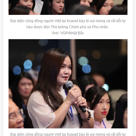
Đại diện cộng đồng người Việt tại Kuwait bày tỏ vui mừng và rất đỗi tự
hào được đón Thủ tướng Chính phủ và Phu nhân .
Ảnh: VGP/Nhật Bắc
Đại diện cộng đồng người Việt tại
Kuwait
bày tỏ vui mừng và rất đỗi tự