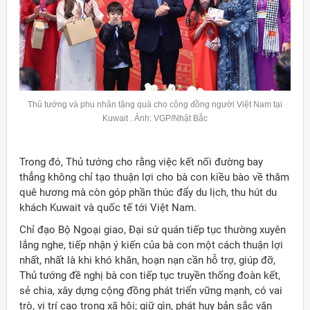
Thủ tướng và phu nhân tặng quà cho cộng đồng người Việt Nam tại
Kuwait
. Ảnh: VGP/Nhật Bắc
Trong đó, Thủ tướng cho rằng việc kết nối đường bay
thẳng không chỉ tạo thuận lợi cho bà con kiều bào về thăm
quê hương mà còn góp phần thúc đẩy du lịch, thu hút du
khách Kuwait và quốc tế tới Việt Nam.
Chỉ đạo Bộ Ngoại giao, Đại sứ quán tiếp tục thường xuyên
lắng nghe, tiếp nhận ý kiến của bà con một cách thuận lợi
nhất, nhất là khi khó khăn, hoạn nạn cần hỗ trợ, giúp đỡ,
Thủ tướng đề nghị bà con tiếp tục truyền thống đoàn kết,
sẻ chia, xây dựng cộng đồng phát triển vững mạnh, có vai
trò, vị trí cao trong xã hội; giữ gìn, phát huy bản sắc văn