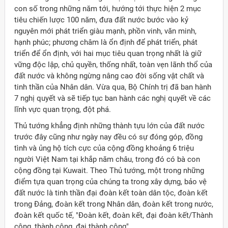
con số trong những năm tới, hướng tới thực hiện 2 mục
tiêu chiến lược 100 năm, đưa đất nước bước vào kỷ
nguyên mới phát triển giàu mạnh, phồn vinh, văn minh,
hạnh phúc; phương châm là ổn định để phát triển, phát
triển để ổn định, với hai mục tiêu quan trọng nhất là giữ
vững độc lập, chủ quyền, thống nhất, toàn vẹn lãnh thổ của
đất nước và không ngừng nâng cao đời sống vật chất và
tinh thần của Nhân dân. Vừa qua, Bộ Chính trị đã ban hành
7 nghị quyết và sẽ tiếp tục ban hành các nghị quyết về các
lĩnh vực quan trọng, đột phá.
Thủ tướng khẳng định những thành tựu lớn của đất nước
trước đây cũng như ngày nay đều có sự đóng góp, đồng
tình và ủng hộ tích cực của cộng đồng khoảng 6 triệu
người Việt Nam tại khắp năm châu, trong đó có bà con
cộng đồng tại Kuwait. Theo Thủ tướng, một trong những
điểm tựa quan trọng của chúng ta trong xây dựng, bảo vệ
đất nước là tinh thần đại đoàn kết toàn dân tộc, đoàn kết
trong Đảng, đoàn kết trong Nhân dân, đoàn kết trong nước,
đoàn kết quốc tế, "Đoàn kết, đoàn kết, đại đoàn kết/Thành
công, thành công, đại thành công".