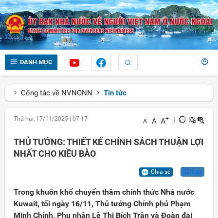
DANH MỤC
Công tác về NVNONN
Tin tức
Thứ hai, 17/11/2025
|
07:17
+
|
A
A
-
A
THỦ TƯỚNG: THIẾT KẾ CHÍNH SÁCH THUẬN LỢI
NHẤT CHO KIỀU BÀO
Chia sẻ
Lưu
Trong khuôn khổ chuyến thăm chính thức Nhà nước
Kuwait, tối ngày 16/11, Thủ tướng Chính phủ Phạm
Minh Chính, Phu nhân Lê Thị Bích Trân và Đoàn đại