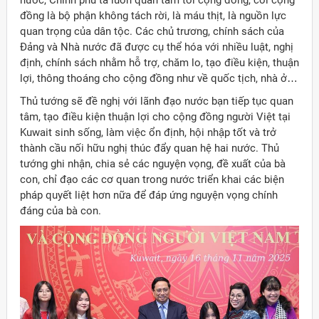
nước, Chính phủ ta luôn quan tâm tới cộng đồng, coi cộng
đồng là bộ phận không tách rời, là máu thịt, là nguồn lực
quan trọng của dân tộc. Các chủ trương, chính sách của
Đảng và Nhà nước đã được cụ thể hóa với nhiều luật, nghị
định, chính sách nhằm hỗ trợ, chăm lo, tạo điều kiện, thuận
lợi, thông thoáng cho cộng đồng như về quốc tịch, nhà ở…
Thủ tướng sẽ đề nghị với lãnh đạo nước bạn tiếp tục quan
tâm, tạo điều kiện thuận lợi cho cộng đồng người Việt tại
Kuwait sinh sống, làm việc ổn định, hội nhập tốt và trở
thành cầu nối hữu nghị thúc đẩy quan hệ hai nước. Thủ
tướng ghi nhận, chia sẻ các nguyện vọng, đề xuất của bà
con, chỉ đạo các cơ quan trong nước triển khai các biện
pháp quyết liệt hơn nữa để đáp ứng nguyện vọng chính
đáng của bà con.