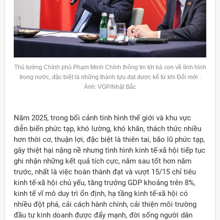
Thủ tướng Chính phủ Phạm Minh Chính thông tin tới bà con về tình hình
trong nước, đặc biệt là những thành tựu đạt được kể từ khi Đổi mới .
Ảnh: VGP/Nhật Bắc
Năm 2025, trong bối cảnh tình hình thế giới và khu vực
diễn biến phức tạp, khó lường, khó khăn, thách thức nhiều
hơn thời cơ, thuận lợi, đặc biệt là thiên tai, bão lũ phức tạp,
gây thiệt hại nặng nề nhưng tình hình kinh tế-xã hội tiếp tục
ghi nhận những kết quả tích cực, năm sau tốt hơn năm
trước, nhất là việc hoàn thành đạt và vượt 15/15 chỉ tiêu
kinh tế-xã hội chủ yếu, tăng trưởng GDP khoảng trên 8%,
kinh tế vĩ mô duy trì ổn định, hạ tầng kinh tế-xã hội có
nhiều đột phá, cải cách hành chính, cải thiện môi trường
đầu tư kinh doanh được đẩy mạnh, đời sống người dân