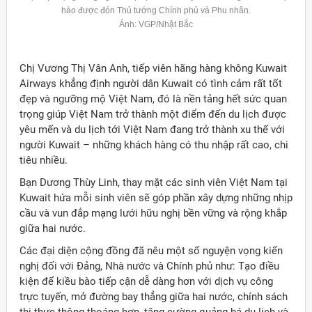
hào được đón Thủ tướng Chính phủ và Phu nhân.
Ảnh: VGP/Nhật Bắc
Chị Vương Thị Vân Anh, tiếp viên hãng hàng không Kuwait
Airways khẳng định người dân Kuwait có tình cảm rất tốt
đẹp và ngưỡng mộ Việt Nam, đó là nền tảng hết sức quan
trọng giúp Việt Nam trở thành một điểm đến du lịch được
yêu mến và du lịch tới Việt Nam đang trở thành xu thế với
người Kuwait – những khách hàng có thu nhập rất cao, chi
tiêu nhiều.
Bạn Dương Thùy Linh, thay mặt các sinh viên Việt Nam tại
Kuwait hứa mỗi sinh viên sẽ góp phần xây dựng những nhịp
cầu và vun đắp mạng lưới hữu nghị bền vững và rộng khắp
giữa hai nước.
Các đại diện cộng đồng đã nêu một số nguyện vọng kiến
nghị đối với Đảng, Nhà nước và Chính phủ như: Tạo điều
kiện để kiều bào tiếp cận dễ dàng hơn với dịch vụ công
trực tuyến, mở đường bay thẳng giữa hai nước, chính sách
thị thực thông thoáng hơn, tăng cường quảng bá du lịch và