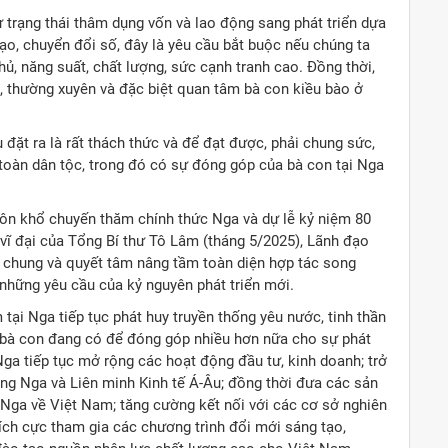
ừ trạng thái thâm dụng vốn và lao động sang phát triển dựa
ạo, chuyển đổi số, đây là yêu cầu bắt buộc nếu chúng ta
ủ, năng suất, chất lượng, sức cạnh tranh cao. Đồng thời,
u, thường xuyên và đặc biệt quan tâm bà con kiều bào ở
ặt ra là rất thách thức và để đạt được, phải chung sức,
toàn dân tộc, trong đó có sự đóng góp của bà con tại Nga
uôn khổ chuyến thăm chính thức Nga và dự lễ kỷ niệm 80
vĩ đại của Tổng Bí thư Tô Lâm (tháng 5/2025), Lãnh đạo
 chung và quyết tâm nâng tầm toàn diện hợp tác song
 những yêu cầu của kỷ nguyên phát triển mới.
i Nga tiếp tục phát huy truyền thống yêu nước, tinh thần
à bà con đang có để đóng góp nhiều hơn nữa cho sự phát
ga tiếp tục mở rộng các hoạt động đầu tư, kinh doanh; trở
ng Nga và Liên minh Kinh tế Á-Âu; đồng thời đưa các sản
 Nga về Việt Nam; tăng cường kết nối với các cơ sở nghiên
ích cực tham gia các chương trình đổi mới sáng tạo,