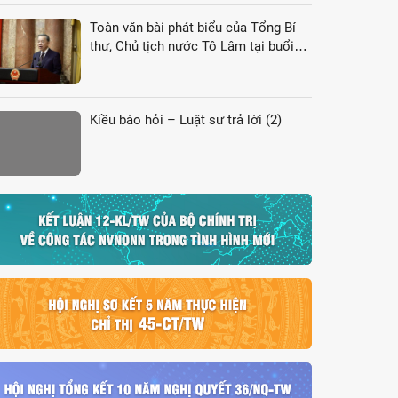
Toàn văn bài phát biểu của Tổng Bí
thư, Chủ tịch nước Tô Lâm tại buổi
gặp gỡ đại biểu kiều bào dự Hội nghị
VK4
Kiều bào hỏi – Luật sư trả lời (2)