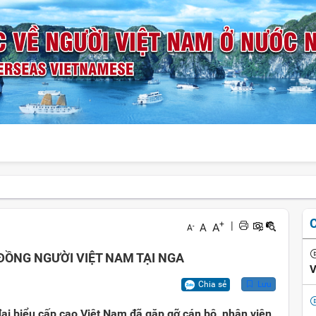
+
|
A
A
-
A
ỒNG NGƯỜI VIỆT NAM TẠI NGA
V
Chia sẻ
Lưu
i biểu cấp cao Việt Nam đã gặp gỡ cán bộ, nhân viên