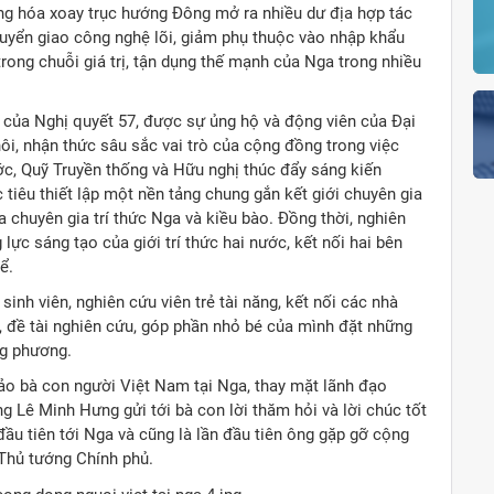
ng hóa xoay trục hướng Đông mở ra nhiều dư địa hợp tác
uyển giao công nghệ lõi, giảm phụ thuộc vào nhập khẩu
rong chuỗi giá trị, tận dụng thế mạnh của Nga trong nhiều
g của Nghị quyết 57, được sự ủng hộ và động viên của Đại
i, nhận thức sâu sắc vai trò của cộng đồng trong việc
c, Quỹ Truyền thống và Hữu nghị thúc đẩy sáng kiến
tiêu thiết lập một nền tảng chung gắn kết giới chuyên gia
 chuyên gia trí thức Nga và kiều bào. Đồng thời, nghiên
ực sáng tạo của giới trí thức hai nước, kết nối hai bên
ể.
 sinh viên, nghiên cứu viên trẻ tài năng, kết nối các nhà
h, đề tài nghiên cứu, góp phần nhỏ bé của mình đặt những
ng phương.
o bà con người Việt Nam tại Nga, thay mặt lãnh đạo
 Lê Minh Hưng gửi tới bà con lời thăm hỏi và lời chúc tốt
ầu tiên tới Nga và cũng là lần đầu tiên ông gặp gỡ cộng
Thủ tướng Chính phủ.