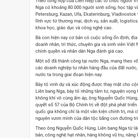
Theo tổng hợp của Liên hiệp các tổ chức người Vi
Nga có khoảng 80.000 người sinh sống, học tập và
Petersburg, Kazan, Ufa, Ekaterinburg, Vladivostok
lĩnh vực từ thương mại, dịch vụ, sản xuất, logistic
khoa học, giáo dục và công nghệ cao.
Bà con hiện nay cơ bản có cuộc sống ổn định, địa v
doanh nhân, trí thức, chuyên gia và sinh viên Việt
chính quyền và nhân dân Nga đánh giá cao.
Một số đã thành công tại nước Nga, mang theo vốn
các doanh nghiệp tư nhân hàng đầu của đất nước, 
nước ta trong giai đoạn hiện nay.
Bày tỏ vinh dự và xúc động được thay mặt cho cộng
Liên bang Nga, bày tỏ những tâm tư, nguyện vọng 
không khí vô cùng ấm áp, ông Nguyễn Quốc Hùng,
quyết số 57 của Bộ Chính trị về đột phá phát triể
quốc gia không chỉ là một văn kiện chính trị, mà c
nguyên vươn mình của dân tộc bằng con đường tri
Theo ông Nguyễn Quốc Hùng, Liên bang Nga từ lâ
bản, công nghệ hạt nhân, hàng không vũ trụ, năng l