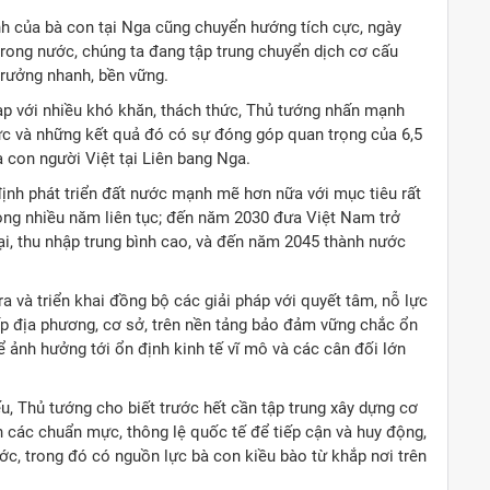
h của bà con tại Nga cũng chuyển hướng tích cực, ngày
trong nước, chúng ta đang tập trung chuyển dịch cơ cấu
 trưởng nhanh, bền vững.
 tạp với nhiều khó khăn, thách thức, Thủ tướng nhấn mạnh
ực và những kết quả đó có sự đóng góp quan trọng của 6,5
 con người Việt tại Liên bang Nga.
 định phát triển đất nước mạnh mẽ hơn nữa với mục tiêu rất
trong nhiều năm liên tục; đến năm 2030 đưa Việt Nam trở
ại, thu nhập trung bình cao, và đến năm 2045 thành nước
a và triển khai đồng bộ các giải pháp với quyết tâm, nỗ lực
cấp địa phương, cơ sở, trên nền tảng bảo đảm vững chắc ổn
ể ảnh hưởng tới ổn định kinh tế vĩ mô và các cân đối lớn
u, Thủ tướng cho biết trước hết cần tập trung xây dựng cơ
n các chuẩn mực, thông lệ quốc tế để tiếp cận và huy động,
ớc, trong đó có nguồn lực bà con kiều bào từ khắp nơi trên