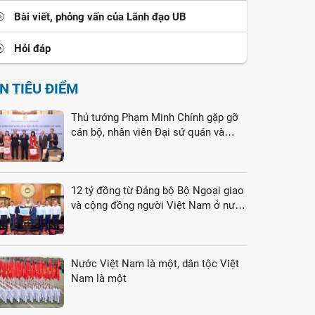
Bài viết, phỏng vấn của Lãnh đạo UB
Hỏi đáp
IN TIÊU ĐIỂM
Thủ tướng Phạm Minh Chính gặp gỡ
cán bộ, nhân viên Đại sứ quán và
cộng đồng người Việt Nam tại Liên
bang Nga
12 tỷ đồng từ Đảng bộ Bộ Ngoại giao
và cộng đồng người Việt Nam ở nước
ngoài gửi tới đồng bào vùng lũ
Nước Việt Nam là một, dân tộc Việt
Nam là một