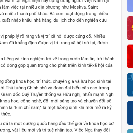
ệt Nam tại Nga, hiện nay cộng đồng người Việt Nam tại
 làm việc tại nhiều địa phương như Moskva, Saint
 và nhiều thành phố khác. Bà con hoạt động trong nhiều
s, xuất nhập khẩu, nhà hàng, du lịch cho đến nghiên cứu
ị pháp lý rõ ràng và vị trí xã hội được củng cố. Nhiều
 Nam đã khẳng định được vị trí trong xã hội sở tại, được
 liếng và kinh nghiệm trở về trong nước làm ăn, trở thành
có đóng góp quan trọng cho phát triển kinh tế-xã hội của
 đồng khoa học, trí thức, chuyên gia và lưu học sinh tại
tới Thủ tướng Chính phủ và đoàn đại biểu cấp cao trong
 Giám đốc Quỹ Truyền thống và Hữu nghị, nhấn mạnh Nghị
n khoa học, công nghệ, đổi mới sáng tạo và chuyển đổi số
hính là "kim chỉ nam," là một luồng sinh khí mới mở ra kỷ
 thức.
u đã là một cường quốc hàng đầu thế giới về khoa học cơ
ượng, vật liệu mới và trí tuệ nhân tạo. Việc Nga thay đổi