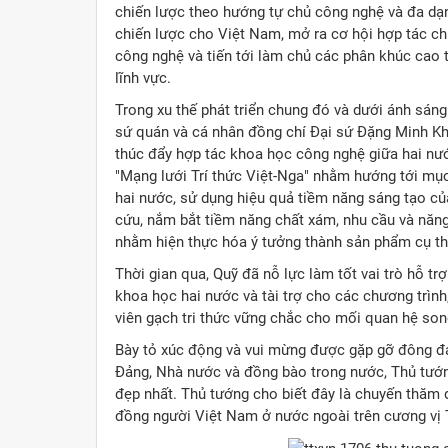
chiến lược theo hướng tự chủ công nghệ và đa dạ
chiến lược cho Việt Nam, mở ra cơ hội hợp tác ch
công nghệ và tiến tới làm chủ các phân khúc cao t
lĩnh vực.
Trong xu thế phát triển chung đó và dưới ánh sán
sứ quán và cá nhân đồng chí Đại sứ Đặng Minh Khô
thúc đẩy hợp tác khoa học công nghệ giữa hai nướ
"Mạng lưới Trí thức Việt-Nga" nhằm hướng tới mục 
hai nước, sử dụng hiệu quả tiềm năng sáng tạo của
cứu, nắm bắt tiềm năng chất xám, nhu cầu và năng l
nhằm hiện thực hóa ý tưởng thành sản phẩm cụ th
Thời gian qua, Quỹ đã nỗ lực làm tốt vai trò hỗ trợ
khoa học hai nước và tài trợ cho các chương trìn
viên gạch tri thức vững chắc cho mối quan hệ so
Bày tỏ xúc động và vui mừng được gặp gỡ đông đả
Đảng, Nhà nước và đồng bào trong nước, Thủ tướng
đẹp nhất. Thủ tướng cho biết đây là chuyến thăm đ
đồng người Việt Nam ở nước ngoài trên cương vị 