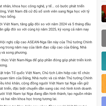
t nhân, khoa học công nghệ, y tế... có bước phát triển
ng, Việt Nam đã cử đủ số sinh viên sang Nga học với tỷ
t học bổng.
ới Việt Nam, tăng gấp đôi so với năm 2024 và 5 tháng đầu
gần gấp đôi so với cùng kỳ năm 2025, kỳ vọng cả năm nay
 Hội nghị cấp cao ASEAN-Nga lần này của Thủ tướng Chính
ọng trong năm nay của lãnh đạo cấp cao của Đảng, Nhà
g và song phương.
ri thức Việt Nam-Nga để góp phần đóng góp phát triển kinh
ương.
t trận Tổ quốc Việt Nam, Chủ tịch Liên hiệp các tổ chức
ự quan tâm của Đảng, Nhà nước và cá nhân Thủ tướng Chính
nhiều khó khăn, cộng đồng người Việt Nam tại Nga vẫn giữ
hát triển, đặc biệt chuyển dần sang các mô hình kinh doanh
 người Việt Nam tại Nga đang dần hình thành, tạo nguồn nhân
 và hai nền khoa học trong tương lai.