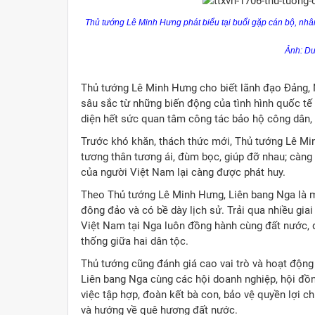
Thủ tướng Lê Minh Hưng phát biểu tại buổi gặp cán bộ, nhâ
Ảnh: D
Thủ tướng Lê Minh Hưng cho biết lãnh đạo Đảng, 
sâu sắc từ những biến động của tình hình quốc tế
diện hết sức quan tâm công tác bảo hộ công dân,
Trước khó khăn, thách thức mới, Thủ tướng Lê Mi
tương thân tương ái, đùm bọc, giúp đỡ nhau; càng 
của người Việt Nam lại càng được phát huy.
Theo Thủ tướng Lê Minh Hưng, Liên bang Nga là 
đông đảo và có bề dày lịch sử. Trải qua nhiều gia
Việt Nam tại Nga luôn đồng hành cùng đất nước, đ
thống giữa hai dân tộc.
Thủ tướng cũng đánh giá cao vai trò và hoạt động
Liên bang Nga cùng các hội doanh nghiệp, hội đồ
việc tập hợp, đoàn kết bà con, bảo vệ quyền lợi c
và hướng về quê hương đất nước.