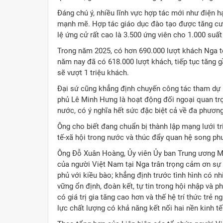
Đáng chú ý, nhiều lĩnh vực hợp tác mới như điện hạ
mạnh mẽ. Hợp tác giáo dục đào tạo được tăng cườ
lệ ứng cử rất cao là 3.500 ứng viên cho 1.000 suấ
Trong năm 2025, có hơn 690.000 lượt khách Nga t
năm nay đã có 618.000 lượt khách, tiếp tục tăng 
sẽ vượt 1 triệu khách.
Đại sứ cũng khẳng định chuyến công tác tham dự
phủ Lê Minh Hưng là hoạt động đối ngoại quan tr
nước, có ý nghĩa hết sức đặc biệt cả về đa phươn
Ông cho biết đang chuẩn bị thành lập mạng lưới t
tế-xã hội trong nước và thúc đẩy quan hệ song ph
Ông Đỗ Xuân Hoàng, Ủy viên Ủy ban Trung ương Mặ
của người Việt Nam tại Nga trân trọng cảm ơn s
phủ với kiều bào; khẳng định trước tình hình có 
vững ổn định, đoàn kết, tự tin trong hội nhập và p
có giá trị gia tăng cao hơn và thế hệ trí thức trẻ
lực chất lượng có khả năng kết nối hai nền kinh tế