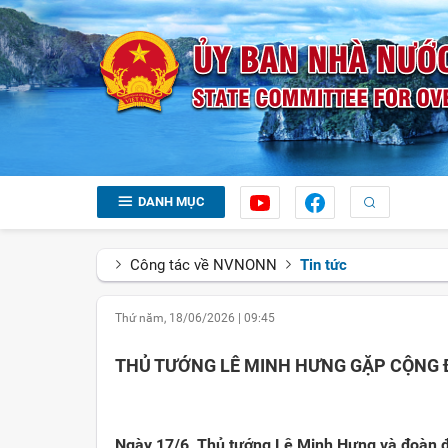
DANH MỤC
Công tác về NVNONN
Tin tức
Thứ năm, 18/06/2026
|
09:45
THỦ TƯỚNG LÊ MINH HƯNG GẶP CỘNG Đ
Ngày 17/6, Thủ tướng Lê Minh Hưng và đoàn đạ