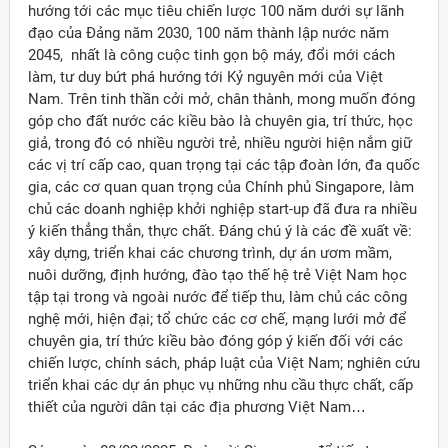
hướng tới các mục tiêu chiến lược 100 năm dưới sự lãnh
đạo của Đảng năm 2030, 100 năm thành lập nước năm
2045, nhất là công cuộc tinh gọn bộ máy, đổi mới cách
làm, tư duy bứt phá hướng tới Kỷ nguyên mới của Việt
Nam. Trên tinh thần cởi mở, chân thành, mong muốn đóng
góp cho đất nước các kiều bào là chuyên gia, trí thức, học
giả, trong đó có nhiều người trẻ, nhiều người hiện nắm giữ
các vị trí cấp cao, quan trọng tại các tập đoàn lớn, đa quốc
gia, các cơ quan quan trọng của Chính phủ Singapore, làm
chủ các doanh nghiệp khởi nghiệp start-up đã đưa ra nhiều
ý kiến thẳng thắn, thực chất. Đáng chú ý là các đề xuất về:
xây dựng, triển khai các chương trình, dự án ươm mầm,
nuôi dưỡng, định hướng, đào tạo thế hệ trẻ Việt Nam học
tập tại trong và ngoài nước để tiếp thu, làm chủ các công
nghệ mới, hiện đại; tổ chức các cơ chế, mạng lưới mở để
chuyên gia, trí thức kiều bào đóng góp ý kiến đối với các
chiến lược, chính sách, pháp luật của Việt Nam; nghiên cứu
triển khai các dự án phục vụ những nhu cầu thực chất, cấp
thiết của người dân tại các địa phương Việt Nam…