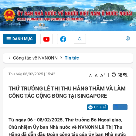
DANH MỤC
Công tác về NVNONN
Tin tức
Thứ bảy, 08/02/2025
|
15:42
+
|
A
A
-
A
THỨ TRƯỞNG LÊ THỊ THU HẰNG THĂM VÀ LÀM
CÔNG TÁC CỘNG ĐỒNG TẠI SINGAPORE
Chia sẻ
Lưu
Từ ngày 06 - 08/02/2025, Thứ trưởng Bộ Ngoại giao,
Chủ nhiệm Ủy ban Nhà nước về NVNONN Lê Thị Thu
Hằng đã dẫn đầu Đoàn công tác của Ủy ban Nhà nước