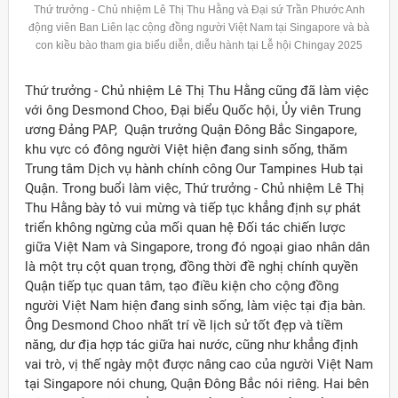
Thứ trưởng - Chủ nhiệm Lê Thị Thu Hằng và Đại sứ Trần Phước Anh
động viên Ban Liên lạc cộng đồng người Việt Nam tại Singapore và bà
con kiều bào tham gia biểu diễn, diễu hành tại Lễ hội Chingay 2025
Thứ trưởng - Chủ nhiệm Lê Thị Thu Hằng cũng đã làm việc
với ông Desmond Choo, Đại biểu Quốc hội, Ủy viên Trung
ương Đảng PAP, Quận trưởng Quận Đông Bắc Singapore,
khu vực có đông người Việt hiện đang sinh sống, thăm
Trung tâm Dịch vụ hành chính công Our Tampines Hub tại
Quận. Trong buổi làm việc, Thứ trưởng - Chủ nhiệm Lê Thị
Thu Hằng bày tỏ vui mừng và tiếp tục khẳng định sự phát
triển không ngừng của mối quan hệ Đối tác chiến lược
giữa Việt Nam và Singapore, trong đó ngoại giao nhân dân
là một trụ cột quan trọng, đồng thời đề nghị chính quyền
Quận tiếp tục quan tâm, tạo điều kiện cho cộng đồng
người Việt Nam hiện đang sinh sống, làm việc tại địa bàn.
Ông Desmond Choo nhất trí về lịch sử tốt đẹp và tiềm
năng, dư địa hợp tác giữa hai nước, cũng như khẳng định
vai trò, vị thế ngày một được nâng cao của người Việt Nam
tại Singapore nói chung, Quận Đông Bắc nói riêng. Hai bên