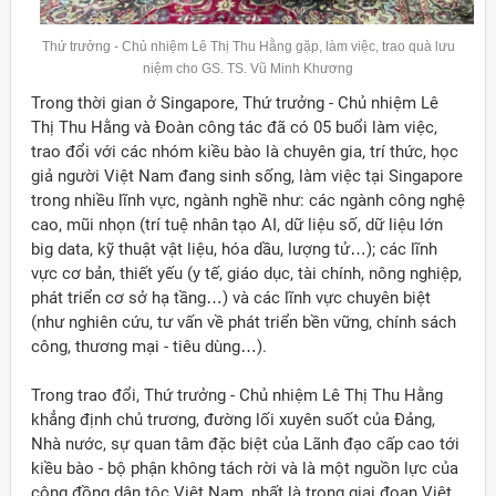
Thứ trưởng - Chủ nhiệm Lê Thị Thu Hằng gặp, làm việc, trao quà lưu
niệm cho GS. TS. Vũ Minh Khương
Trong thời gian ở Singapore, Thứ trưởng - Chủ nhiệm Lê
Thị Thu Hằng và Đoàn công tác đã có 05 buổi làm việc,
trao đổi với các nhóm kiều bào là chuyên gia, trí thức, học
giả người Việt Nam đang sinh sống, làm việc tại Singapore
trong nhiều lĩnh vực, ngành nghề như: các ngành công nghệ
cao, mũi nhọn (trí tuệ nhân tạo AI, dữ liệu số, dữ liệu lớn
big data, kỹ thuật vật liệu, hóa dầu, lượng tử…); các lĩnh
vực cơ bản, thiết yếu (y tế, giáo dục, tài chính, nông nghiệp,
phát triển cơ sở hạ tầng…) và các lĩnh vực chuyên biệt
(như nghiên cứu, tư vấn về phát triển bền vững, chính sách
công, thương mại - tiêu dùng…).
Trong trao đổi, Thứ trưởng - Chủ nhiệm Lê Thị Thu Hằng
khẳng định chủ trương, đường lối xuyên suốt của Đảng,
Nhà nước, sự quan tâm đặc biệt của Lãnh đạo cấp cao tới
kiều bào - bộ phận không tách rời và là một nguồn lực của
cộng đồng dân tộc Việt Nam, nhất là trong giai đoạn Việt