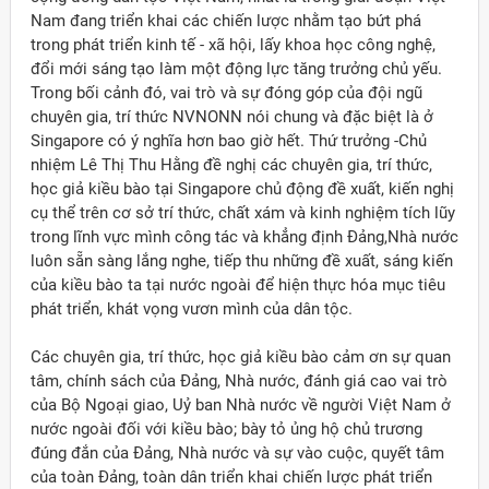
Nam đang triển khai các chiến lược nhằm tạo bứt phá
trong phát triển kinh tế - xã hội, lấy khoa học công nghệ,
đổi mới sáng tạo làm một động lực tăng trưởng chủ yếu.
Trong bối cảnh đó, vai trò và sự đóng góp của đội ngũ
chuyên gia, trí thức NVNONN nói chung và đặc biệt là ở
Singapore có ý nghĩa hơn bao giờ hết. Thứ trưởng -Chủ
nhiệm Lê Thị Thu Hằng đề nghị các chuyên gia, trí thức,
học giả kiều bào tại Singapore chủ động đề xuất, kiến nghị
cụ thể trên cơ sở trí thức, chất xám và kinh nghiệm tích lũy
trong lĩnh vực mình công tác và khẳng định Đảng,Nhà nước
luôn sẵn sàng lắng nghe, tiếp thu những đề xuất, sáng kiến
của kiều bào ta tại nước ngoài để hiện thực hóa mục tiêu
phát triển, khát vọng vươn mình của dân tộc.
Các chuyên gia, trí thức, học giả kiều bào cảm ơn sự quan
tâm, chính sách của Đảng, Nhà nước, đánh giá cao vai trò
của Bộ Ngoại giao, Uỷ ban Nhà nước về người Việt Nam ở
nước ngoài đối với kiều bào; bày tỏ ủng hộ chủ trương
đúng đắn của Đảng, Nhà nước và sự vào cuộc, quyết tâm
của toàn Đảng, toàn dân triển khai chiến lược phát triển