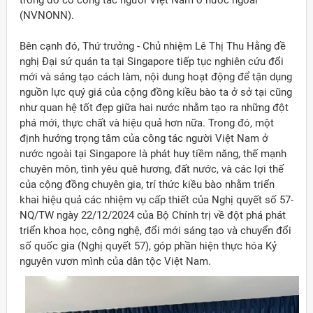
trong đó có công tác người Việt Nam ở nước ngoài
(NVNONN).
Bên cạnh đó, Thứ trưởng - Chủ nhiệm Lê Thị Thu Hằng đề
nghị Đại sứ quán ta tại Singapore tiếp tục nghiên cứu đổi
mới và sáng tạo cách làm, nội dung hoạt động để tận dụng
nguồn lực quý giá của cộng đồng kiều bào ta ở sở tại cũng
như quan hệ tốt đẹp giữa hai nước nhằm tạo ra những đột
phá mới, thực chất và hiệu quả hơn nữa. Trong đó, một
định hướng trọng tâm của công tác người Việt Nam ở
nước ngoài tại Singapore là phát huy tiềm năng, thế mạnh
chuyên môn, tình yêu quê hương, đất nước, và các lợi thế
của cộng đồng chuyên gia, trí thức kiều bào nhằm triển
khai hiệu quả các nhiệm vụ cấp thiết của Nghị quyết số 57-
NQ/TW ngày 22/12/2024 của Bộ Chính trị về đột phá phát
triển khoa học, công nghệ, đổi mới sáng tạo và chuyển đổi
số quốc gia (Nghị quyết 57), góp phần hiện thực hóa Kỷ
nguyên vươn mình của dân tộc Việt Nam.