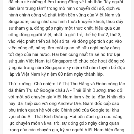
đã chia sẻ những điểm tương đồng về tinh thần “lấy người
dân làm trung tâm” trong mô hình chuyển đổi số, dịch vụ
hành chính công và phát triển bền vững của Việt Nam và
Singapore, cũng như các hình thức khuyến khích, thúc đẩy
sự tham gia, đóng góp ngày một thực chất, hiệu quả của
cộng đồng người Việt, nhất là giới trẻ, thế hệ thứ 2, thứ 3,
vào việc phát triển xã hội sở tại và đóng góp tích cực vào
việc củng cố, nâng tầm mối quan hệ hữu nghị ngày càng
tốt đẹp của hai nước. Hai bên cũng nhất trí sẽ hỗ trợ Đại
sứ quán Việt Nam tại Singapore tổ chức các hoạt động có
ý nghĩa trong năm Singapore kỷ niệm 60 năm tuyên bố độc
lâp và Việt Nam kỷ niệm 80 năm ngày thành lập.
Thứ trưởng - Chủ nhiệm Lê Thị Thu Hằng và Đoàn công tác
đã thăm Trụ sở Google châu Á - Thái Bình Dương, trao đổi
với một số chuyên gia Việt Nam làm việc tại đây. Nhân dịp
này đã tiếp xúc với ông Andrew Ure, Giám đốc cấp cao
phụ trách quan hệ với các Chính phủ của Google tại khu
vực châu Á - Thái Bình Dương. Hai bên đánh giá cao năng
lực chuyên môn và vai trò, sự đóng góp ngày càng quan
trọng của các chuyên gia, kỹ sư người Việt Nam hiện đang