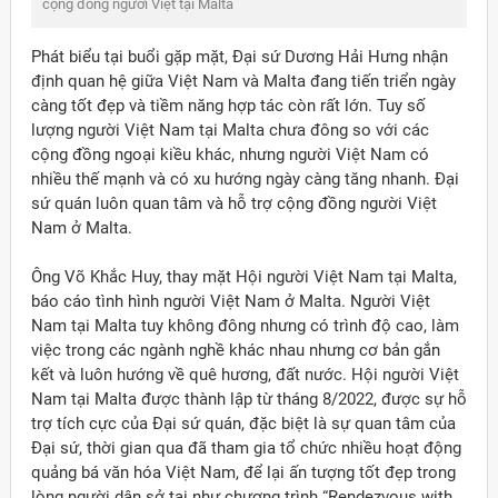
Phát biểu tại buổi gặp mặt, Đại sứ Dương Hải Hưng nhận
định quan hệ giữa Việt Nam và Malta đang tiến triển ngày
càng tốt đẹp và tiềm năng hợp tác còn rất lớn. Tuy số
lượng người Việt Nam tại Malta chưa đông so với các
cộng đồng ngoại kiều khác, nhưng người Việt Nam có
nhiều thế mạnh và có xu hướng ngày càng tăng nhanh. Đại
sứ quán luôn quan tâm và hỗ trợ cộng đồng người Việt
Nam ở Malta.
Ông Võ Khắc Huy, thay mặt Hội người Việt Nam tại Malta,
báo cáo tình hình người Việt Nam ở Malta. Người Việt
Nam tại Malta tuy không đông nhưng có trình độ cao, làm
việc trong các ngành nghề khác nhau nhưng cơ bản gắn
kết và luôn hướng về quê hương, đất nước. Hội người Việt
Nam tại Malta được thành lập từ tháng 8/2022, được sự hỗ
trợ tích cực của Đại sứ quán, đặc biệt là sự quan tâm của
ời Việt Nam ở nước ngoài
Đại sứ, thời gian qua đã tham gia tổ chức nhiều hoạt động
quảng bá văn hóa Việt Nam, để lại ấn tượng tốt đẹp trong
lòng người dân sở tại như chương trình “Rendezvous with