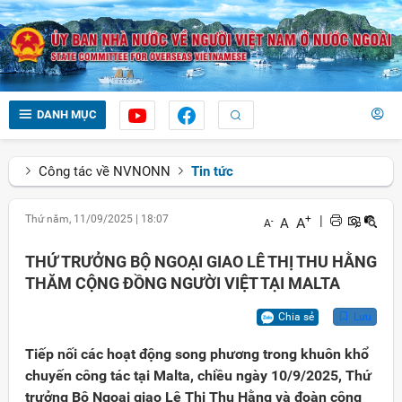
DANH MỤC
Công tác về NVNONN
Tin tức
Thứ năm, 11/09/2025
|
18:07
+
|
A
A
-
A
THỨ TRƯỞNG BỘ NGOẠI GIAO LÊ THỊ THU HẰNG
THĂM CỘNG ĐỒNG NGƯỜI VIỆT TẠI MALTA
Chia sẻ
Lưu
Tiếp nối các hoạt động song phương trong khuôn khổ
chuyến công tác tại Malta, chiều ngày 10/9/2025, Thứ
trưởng Bộ Ngoại giao Lê Thị Thu Hằng và đoàn công