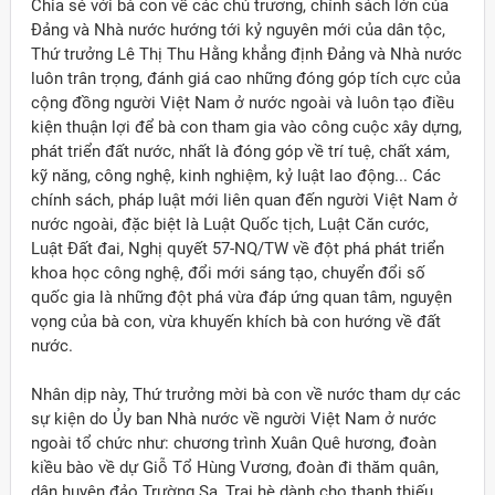
Chia sẻ với bà con về các chủ trương, chính sách lớn của
Đảng và Nhà nước hướng tới kỷ nguyên mới của dân tộc,
Thứ trưởng Lê Thị Thu Hằng khẳng định Đảng và Nhà nước
luôn trân trọng, đánh giá cao những đóng góp tích cực của
cộng đồng người Việt Nam ở nước ngoài và luôn tạo điều
kiện thuận lợi để bà con tham gia vào công cuộc xây dựng,
phát triển đất nước, nhất là đóng góp về trí tuệ, chất xám,
kỹ năng, công nghệ, kinh nghiệm, kỷ luật lao động... Các
chính sách, pháp luật mới liên quan đến người Việt Nam ở
nước ngoài, đặc biệt là Luật Quốc tịch, Luật Căn cước,
Luật Đất đai, Nghị quyết 57-NQ/TW về đột phá phát triển
khoa học công nghệ, đổi mới sáng tạo, chuyển đổi số
quốc gia là những đột phá vừa đáp ứng quan tâm, nguyện
vọng của bà con, vừa khuyến khích bà con hướng về đất
nước.
Nhân dịp này, Thứ trưởng mời bà con về nước tham dự các
sự kiện do Ủy ban Nhà nước về người Việt Nam ở nước
ngoài tổ chức như: chương trình Xuân Quê hương, đoàn
kiều bào về dự Giỗ Tổ Hùng Vương, đoàn đi thăm quân,
dân huyện đảo Trường Sa, Trại hè dành cho thanh thiếu