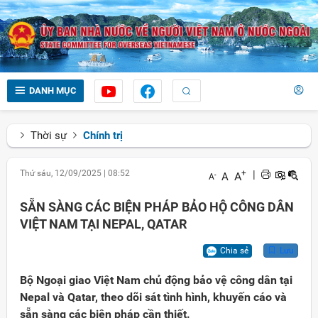
DANH MỤC
Thời sự
Chính trị
Thứ sáu, 12/09/2025
|
08:52
+
|
A
A
-
A
SẴN SÀNG CÁC BIỆN PHÁP BẢO HỘ CÔNG DÂN
VIỆT NAM TẠI NEPAL, QATAR
Chia sẻ
Lưu
Bộ Ngoại giao Việt Nam chủ động bảo vệ công dân tại
Nepal và Qatar, theo dõi sát tình hình, khuyến cáo và
sẵn sàng các biện pháp cần thiết.