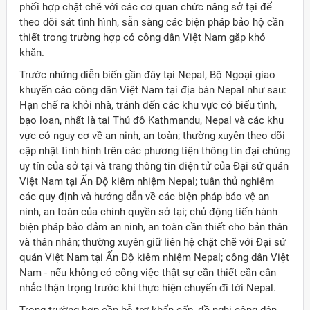
phối hợp chặt chẽ với các cơ quan chức năng sở tại để
theo dõi sát tình hình, sẵn sàng các biện pháp bảo hộ cần
thiết trong trường hợp có công dân Việt Nam gặp khó
khăn.
Trước những diễn biến gần đây tại Nepal, Bộ Ngoại giao
khuyến cáo công dân Việt Nam tại địa bàn Nepal như sau:
Hạn chế ra khỏi nhà, tránh đến các khu vực có biểu tình,
bạo loạn, nhất là tại Thủ đô Kathmandu, Nepal và các khu
vực có nguy cơ về an ninh, an toàn; thường xuyên theo dõi
cập nhật tình hình trên các phương tiện thông tin đại chúng
uy tín của sở tại và trang thông tin điện tử của Đại sứ quán
Việt Nam tại Ấn Độ kiêm nhiệm Nepal; tuân thủ nghiêm
các quy định và hướng dẫn về các biện pháp bảo vệ an
ninh, an toàn của chính quyền sở tại; chủ động tiến hành
biện pháp bảo đảm an ninh, an toàn cần thiết cho bản thân
và thân nhân; thường xuyên giữ liên hệ chặt chẽ với Đại sứ
quán Việt Nam tại Ấn Độ kiêm nhiệm Nepal; công dân Việt
Nam - nếu không có công việc thật sự cần thiết cần cân
nhắc thận trọng trước khi thực hiện chuyến đi tới Nepal.