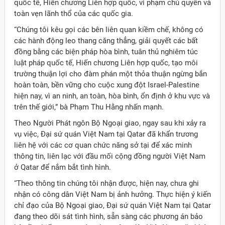
quốc tế, Hiến chương Liên hợp quốc, vi phạm chủ quyền và
toàn vẹn lãnh thổ của các quốc gia.
“Chúng tôi kêu gọi các bên liên quan kiềm chế, không có
các hành động leo thang căng thẳng, giải quyết các bất
đồng bằng các biện pháp hòa bình, tuân thủ nghiêm túc
luật pháp quốc tế, Hiến chương Liên hợp quốc, tạo môi
trường thuận lợi cho đàm phán một thỏa thuận ngừng bắn
hoàn toàn, bền vững cho cuộc xung đột Israel-Palestine
hiện nay, vì an ninh, an toàn, hòa bình, ổn định ở khu vực và
trên thế giới,” bà Phạm Thu Hằng nhấn mạnh.
Theo Người Phát ngôn Bộ Ngoại giao, ngay sau khi xảy ra
vụ việc, Đại sứ quán Việt Nam tại Qatar đã khẩn trương
liên hệ với các cơ quan chức năng sở tại để xác minh
thông tin, liên lạc với đầu mối cộng đồng người Việt Nam
ở Qatar để nắm bắt tình hình.
“Theo thông tin chúng tôi nhận được, hiện nay, chưa ghi
nhận có công dân Việt Nam bị ảnh hưởng. Thực hiện ý kiến
chỉ đạo của Bộ Ngoại giao, Đại sứ quán Việt Nam tại Qatar
đang theo dõi sát tình hình, sẵn sàng các phương án bảo