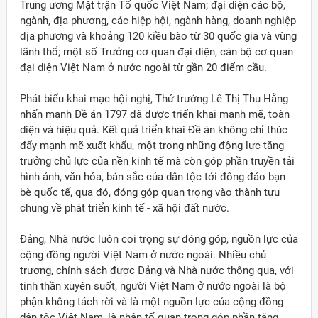
Trung ương Mặt trận Tổ quốc Việt Nam; đại diện các bộ,
ngành, địa phương, các hiệp hội, ngành hàng, doanh nghiệp
địa phương và khoảng 120 kiều bào từ 30 quốc gia và vùng
lãnh thổ; một số Trưởng cơ quan đại diện, cán bộ cơ quan
đại diện Việt Nam ở nước ngoài từ gần 20 điểm cầu.
Phát biểu khai mạc hội nghị, Thứ trưởng Lê Thị Thu Hằng
nhấn mạnh Đề án 1797 đã được triển khai mạnh mẽ, toàn
diện và hiệu quả. Kết quả triển khai Đề án không chỉ thúc
đẩy mạnh mẽ xuất khẩu, một trong những động lực tăng
trưởng chủ lực của nền kinh tế mà còn góp phần truyền tải
hình ảnh, văn hóa, bản sắc của dân tộc tới đông đảo bạn
bè quốc tế, qua đó, đóng góp quan trọng vào thành tựu
chung về phát triển kinh tế - xã hội đất nước.
Đảng, Nhà nước luôn coi trọng sự đóng góp, nguồn lực của
cộng đồng người Việt Nam ở nước ngoài. Nhiều chủ
trương, chính sách được Đảng và Nhà nước thông qua, với
tinh thần xuyên suốt, người Việt Nam ở nước ngoài là bộ
phận không tách rời và là một nguồn lực của cộng đồng
dân tộc Việt Nam, là nhân tố quan trọng góp phần tăng