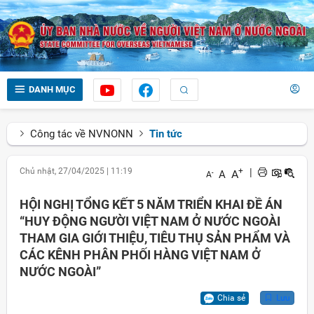
DANH MỤC
Công tác về NVNONN
Tin tức
Chủ nhật, 27/04/2025
|
11:19
+
|
A
A
-
A
HỘI NGHỊ TỔNG KẾT 5 NĂM TRIỂN KHAI ĐỀ ÁN
“HUY ĐỘNG NGƯỜI VIỆT NAM Ở NƯỚC NGOÀI
THAM GIA GIỚI THIỆU, TIÊU THỤ SẢN PHẨM VÀ
CÁC KÊNH PHÂN PHỐI HÀNG VIỆT NAM Ở
NƯỚC NGOÀI”
Chia sẻ
Lưu