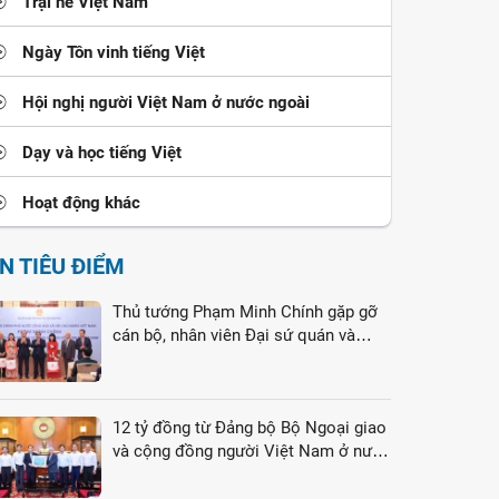
Trại hè Việt Nam
Ngày Tôn vinh tiếng Việt
Hội nghị người Việt Nam ở nước ngoài
Dạy và học tiếng Việt
Hoạt động khác
IN TIÊU ĐIỂM
Thủ tướng Phạm Minh Chính gặp gỡ
cán bộ, nhân viên Đại sứ quán và
cộng đồng người Việt Nam tại Liên
bang Nga
12 tỷ đồng từ Đảng bộ Bộ Ngoại giao
và cộng đồng người Việt Nam ở nước
ngoài gửi tới đồng bào vùng lũ