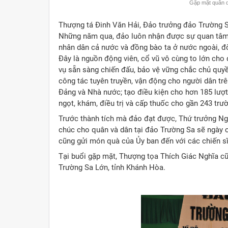
Gặp mặt quân d
Thượng tá Đinh Văn Hải, Đảo trưởng đảo Trường S
Những năm qua, đảo luôn nhận được sự quan tâm
nhân dân cả nước và đồng bào ta ở nước ngoài, đờ
Đây là nguồn động viên, cổ vũ vô cùng to lớn cho 
vụ sẵn sàng chiến đấu, bảo vệ vững chắc chủ quy
công tác tuyên truyền, vận động cho người dân tr
Đảng và Nhà nước; tạo điều kiện cho hơn 185 lượt 
ngọt, khám, điều trị và cấp thuốc cho gần 243 tr
Trước thành tích mà đảo đạt được, Thứ trưởng N
chúc cho quân và dân tại đảo Trường Sa sẽ ngày c
cũng gửi món quà của Ủy ban đến với các chiến s
Tại buổi gặp mặt, Thượng tọa Thích Giác Nghĩa cũ
Trường Sa Lớn, tỉnh Khánh Hòa.