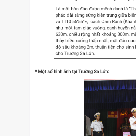
Là một hòn đảo được mệnh danh là “Thủ
pháo đài sừng sững kiên trung giữa bi
và 1110 55’55”E, cách Cam Ranh (Khánh
như một tam giác vuông, cạnh huyền n
630m, chiều rộng nhất khoảng 300m, mặ
thủy triều xuống thấp nhất, mặt đảo ca
độ sâu khoảng 2m, thuận tiện cho sinh h
cho Trường Sa Lớn.
* Một số hình ảnh tại Trường Sa Lớn: