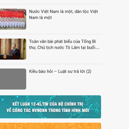
Nước Việt Nam là một, dân tộc Việt
Nam là một
Toàn văn bài phát biểu của Tổng Bí
thư, Chủ tịch nước Tô Lâm tại buổi
gặp gỡ đại biểu kiều bào dự Hội nghị
VK4
Kiều bào hỏi – Luật sư trả lời (2)