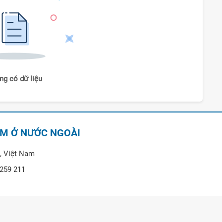
ng có dữ liệu
AM Ở NƯỚC NGOÀI
, Việt Nam
 259 211
ước ngoài