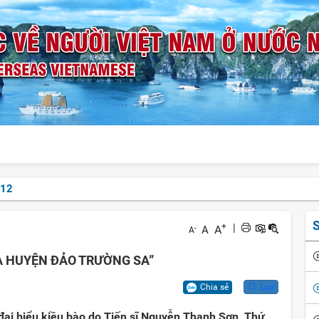
12
S
+
|
A
A
-
A
ỦA HUYỆN ĐẢO TRƯỜNG SA”
Chia sẻ
Lưu
 đại biểu kiều bào do Tiến sĩ Nguyễn Thanh Sơn, Thứ