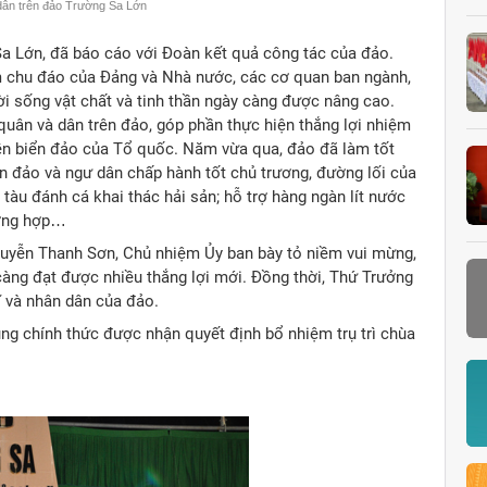
ân trên đảo Trường Sa Lớn
a Lớn, đã báo cáo với Đoàn kết quả công tác của đảo.
 chu đáo của Đảng và Nhà nước, các cơ quan ban ngành,
i sống vật chất và tinh thần ngày càng được nâng cao.
quân và dân trên đảo, góp phần thực hiện thắng lợi nhiệm
ền biển đảo của Tổ quốc. Năm vừa qua, đảo đã làm tốt
ên đảo và ngư dân chấp hành tốt chủ trương, đường lối của
tàu đánh cá khai thác hải sản; hỗ trợ hàng ngàn lít nước
ường hợp…
guyễn Thanh Sơn, Chủ nhiệm Ủy ban bày tỏ niềm vui mừng,
àng đạt được nhiều thắng lợi mới. Đồng thời, Thứ Trưởng
ĩ và nhân dân của đảo.
ng chính thức được nhận quyết định bổ nhiệm trụ trì chùa