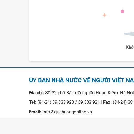
Khô
ỦY BAN NHÀ NƯỚC VỀ NGƯỜI VIỆT N
Địa chỉ:
Số 32 phố Bà Triệu, quận Hoàn Kiếm, Hà Nội
Tel:
(84-24) 39 333 923 / 39 333 924 |
Fax:
(84-24) 38
Email:
info@quehuongonline.vn
© Copyright Ủy ban nhà nước về người Việt Nam ở n