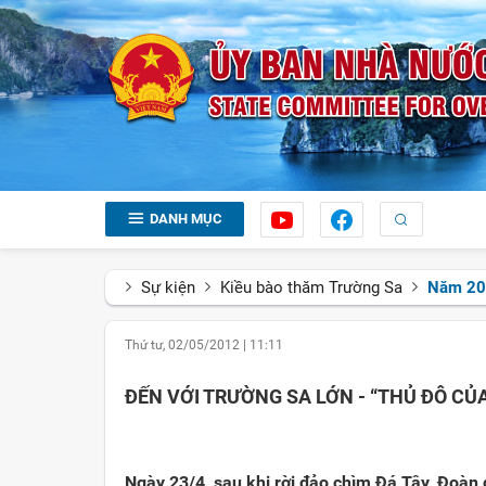
DANH MỤC
Sự kiện
Kiều bào thăm Trường Sa
Năm 20
Thứ tư, 02/05/2012
|
11:11
ĐẾN VỚI TRƯỜNG SA LỚN - “THỦ ĐÔ C
Ngày 23/4, sau khi rời đảo chìm Đá Tây, Đoàn