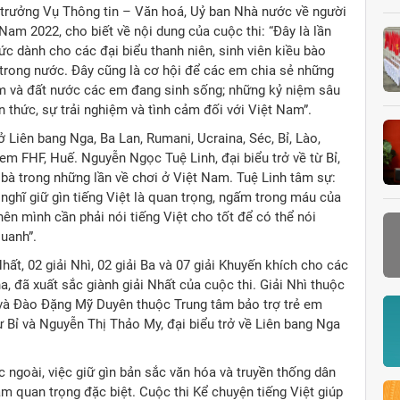
 trưởng Vụ Thông tin – Văn hoá, Uỷ ban Nhà nước về người
am 2022, cho biết về nội dung của cuộc thi: “Đây là lần
ức dành cho các đại biểu thanh niên, sinh viên kiều bào
 trong nước. Đây cũng là cơ hội để các em chia sẻ những
am và đất nước các em đang sinh sống; những kỷ niệm sâu
n thức, sự trải nghiệm và tình cảm đối với Việt Nam”.
ở Liên bang Nga, Ba Lan, Rumani, Ucraina, Séc, Bỉ, Lào,
 em FHF, Huế. Nguyễn Ngọc Tuệ Linh, đại biểu trở về từ Bỉ,
bà trong những lần về chơi ở Việt Nam. Tuệ Linh tâm sự:
nghĩ giữ gìn tiếng Việt là quan trọng, ngấm trong máu của
nên mình cần phải nói tiếng Việt cho tốt để có thể nói
quanh”.
hất, 02 giải Nhì, 02 giải Ba và 07 giải Khuyến khích cho các
na, đã xuất sắc giành giải Nhất của cuộc thi. Giải Nhì thuộc
a và Đào Đặng Mỹ Duyên thuộc Trung tâm bảo trợ trẻ em
ừ Bỉ và Nguyễn Thị Thảo My, đại biểu trở về Liên bang Nga
 ngoài, việc giữ gìn bản sắc văn hóa và truyền thống dân
ầm quan trọng đặc biệt. Cuộc thi Kể chuyện tiếng Việt giúp