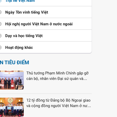
Trại hè Việt Nam
Ngày Tôn vinh tiếng Việt
Hội nghị người Việt Nam ở nước ngoài
Dạy và học tiếng Việt
Hoạt động khác
IN TIÊU ĐIỂM
Thủ tướng Phạm Minh Chính gặp gỡ
cán bộ, nhân viên Đại sứ quán và
cộng đồng người Việt Nam tại Liên
bang Nga
12 tỷ đồng từ Đảng bộ Bộ Ngoại giao
và cộng đồng người Việt Nam ở nước
ngoài gửi tới đồng bào vùng lũ