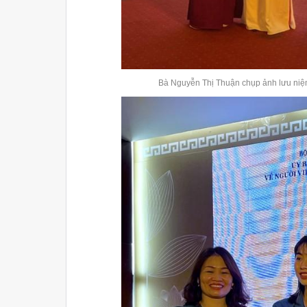
Bà Nguyễn Thị Thuận chụp ảnh lưu niệm cù