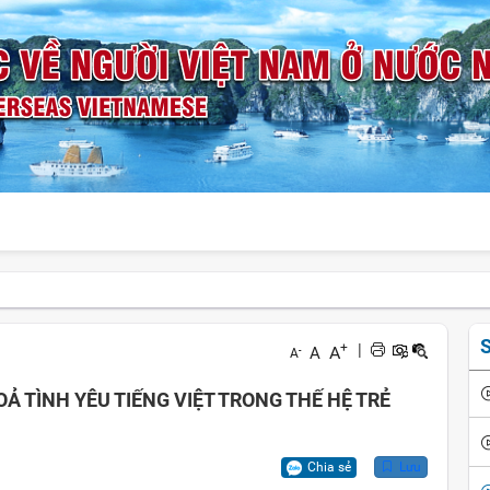
S
+
|
A
A
-
A
OẢ TÌNH YÊU TIẾNG VIỆT TRONG THẾ HỆ TRẺ
Chia sẻ
Lưu