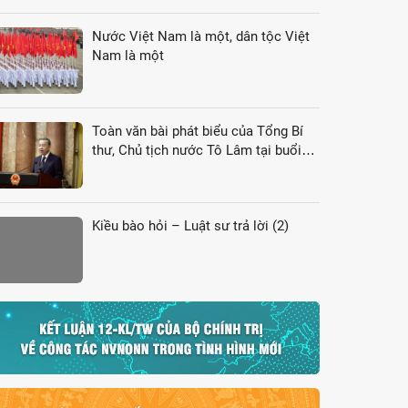
Nước Việt Nam là một, dân tộc Việt
Nam là một
Toàn văn bài phát biểu của Tổng Bí
thư, Chủ tịch nước Tô Lâm tại buổi
gặp gỡ đại biểu kiều bào dự Hội nghị
VK4
Kiều bào hỏi – Luật sư trả lời (2)