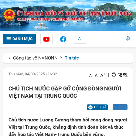
DANH MỤC
Công tác về NVNONN
Tin tức
Thứ năm, 04/09/2025
|
16:32
+
|
A
A
-
A
CHỦ TỊCH NƯỚC GẶP GỠ CỘNG ĐỒNG NGƯỜI
VIỆT NAM TẠI TRUNG QUỐC
Chia sẻ
Lưu
Chủ tịch nước Lương Cường thăm hỏi cộng đồng người
Việt tại Trung Quốc, khẳng định tình đoàn kết và thúc
đẩy hợp tác Việt Nam-Trung Quốc bền vững.