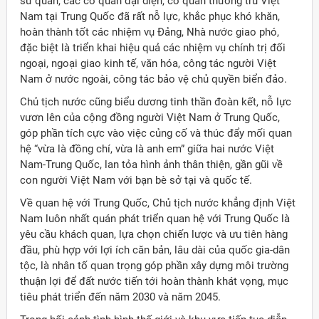
sứ quán, các cơ quan đại diện, cơ quan thường trú Việt
Nam tại Trung Quốc đã rất nỗ lực, khắc phục khó khăn,
hoàn thành tốt các nhiệm vụ Đảng, Nhà nước giao phó,
đặc biệt là triển khai hiệu quả các nhiệm vụ chính trị đối
ngoại, ngoại giao kinh tế, văn hóa, công tác người Việt
Nam ở nước ngoài, công tác bảo vệ chủ quyền biển đảo.
Chủ tịch nước cũng biểu dương tinh thần đoàn kết, nỗ lực
vươn lên của cộng đồng người Việt Nam ở Trung Quốc,
góp phần tích cực vào việc củng cố và thúc đẩy mối quan
hệ “vừa là đồng chí, vừa là anh em” giữa hai nước Việt
Nam-Trung Quốc, lan tỏa hình ảnh thân thiện, gần gũi về
con người Việt Nam với bạn bè sở tại và quốc tế.
Về quan hệ với Trung Quốc, Chủ tịch nước khẳng định Việt
Nam luôn nhất quán phát triển quan hệ với Trung Quốc là
yêu cầu khách quan, lựa chọn chiến lược và ưu tiên hàng
đầu, phù hợp với lợi ích căn bản, lâu dài của quốc gia-dân
tộc, là nhân tố quan trọng góp phần xây dựng môi trường
thuận lợi để đất nước tiến tới hoàn thành khát vọng, mục
tiêu phát triển đến năm 2030 và năm 2045.