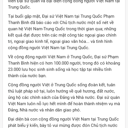
viên Đại sứ quán và đại diện cộng đồng người Việt Nam tại
Trung Quốc.
Tại buổi gặp mặt, Đại sứ Việt Nam tại Trung Quốc Phạm
Thanh Bình đã báo cáo với Chủ tịch nước một số nét về
quan hệ Việt Nam-Trung Quốc trong thời gian qua; những
kết quả đạt được trên các mặt công tác ngoại giao chính
trị, ngoại giao kinh tế, ngoại giao văn hóa... và tình hình
cộng đồng người Việt Nam tại Trung Quốc.
Về cộng động người Việt Nam ở Trung Quốc, Đại sứ Phạm
Thanh Bình hiện có hơn 100.000 người, trong đó có khoảng
23.000 lưu học sinh sinh sống và học tập tại nhiều tỉnh
thành của nước bạn.
Cộng đồng người Việt ở Trung Quốc sống đoàn kết, tuân
thủ luật pháp sở tại, luôn hướng về quê hương, đất nước,
ủng hộ các chính sách của Đảng và Nhà nước. Đại sứ quán
Việt Nam luôn nỗ lực hết mình để hoàn thành nhiệm vụ mà
Đảng, Nhà nước và nhân dân giao phó.
ời Việt Nam ở nước ngoài
Đại diện bà con cộng đồng người Việt Nam tại Trung Quốc
phát biểu ý kiến, bày tỏ vui mừng được đón Chủ tịch nước