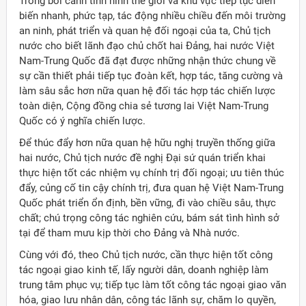
Trong bối cảnh tình hình thế giới và khu vực tiếp tục diễn
biến nhanh, phức tạp, tác động nhiều chiều đến môi trường
an ninh, phát triển và quan hệ đối ngoại của ta, Chủ tịch
nước cho biết lãnh đạo chủ chốt hai Đảng, hai nước Việt
Nam-Trung Quốc đã đạt được những nhận thức chung về
sự cần thiết phải tiếp tục đoàn kết, hợp tác, tăng cường và
làm sâu sắc hơn nữa quan hệ đối tác hợp tác chiến lược
toàn diện, Cộng đồng chia sẻ tương lai Việt Nam-Trung
Quốc có ý nghĩa chiến lược.
Để thúc đẩy hơn nữa quan hệ hữu nghị truyền thống giữa
hai nước, Chủ tịch nước đề nghị Đại sứ quán triển khai
thực hiện tốt các nhiệm vụ chính trị đối ngoại; ưu tiên thúc
đẩy, củng cố tin cậy chính trị, đưa quan hệ Việt Nam-Trung
Quốc phát triển ổn định, bền vững, đi vào chiều sâu, thực
chất; chú trọng công tác nghiên cứu, bám sát tình hình sở
tại để tham mưu kịp thời cho Đảng và Nhà nước.
Cùng với đó, theo Chủ tịch nước, cần thực hiện tốt công
tác ngoại giao kinh tế, lấy người dân, doanh nghiệp làm
trung tâm phục vụ; tiếp tục làm tốt công tác ngoại giao văn
hóa, giao lưu nhân dân, công tác lãnh sự, chăm lo quyền,