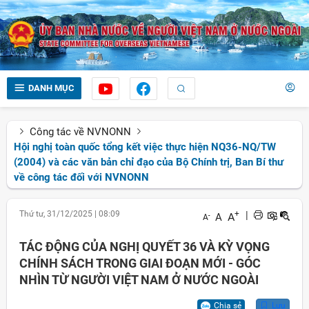
DANH MỤC
Công tác về NVNONN
Hội nghị toàn quốc tổng kết việc thực hiện NQ36-NQ/TW
(2004) và các văn bản chỉ đạo của Bộ Chính trị, Ban Bí thư
về công tác đối với NVNONN
Thứ tư, 31/12/2025
|
08:09
+
|
A
A
-
A
TÁC ĐỘNG CỦA NGHỊ QUYẾT 36 VÀ KỲ VỌNG
CHÍNH SÁCH TRONG GIAI ĐOẠN MỚI - GÓC
NHÌN TỪ NGƯỜI VIỆT NAM Ở NƯỚC NGOÀI
Chia sẻ
Lưu