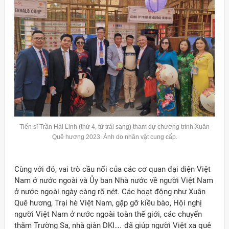
Tiến sĩ Trần Hải Linh (thứ 4, từ trái sang) tham dự chương trình Xuân
Quê hương 2023. Ảnh do nhân vật cung cấp.
Cùng với đó, vai trò cầu nối của các cơ quan đại diện Việt
Nam ở nước ngoài và Ủy ban Nhà nước về người Việt Nam
ở nước ngoài ngày càng rõ nét. Các hoạt động như Xuân
Quê hương, Trại hè Việt Nam, gặp gỡ kiều bào, Hội nghị
người Việt Nam ở nước ngoài toàn thế giới, các chuyến
thăm Trường Sa, nhà giàn DKI… đã giúp người Việt xa quê