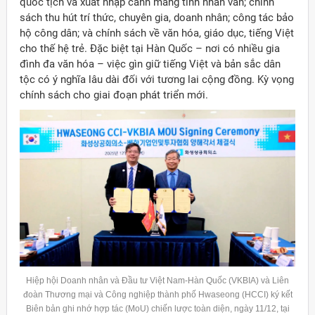
quốc tịch và xuất nhập cảnh mang tính nhân văn; chính
sách thu hút trí thức, chuyên gia, doanh nhân; công tác bảo
hộ công dân; và chính sách về văn hóa, giáo dục, tiếng Việt
cho thế hệ trẻ. Đặc biệt tại Hàn Quốc – nơi có nhiều gia
đình đa văn hóa – việc gìn giữ tiếng Việt và bản sắc dân
tộc có ý nghĩa lâu dài đối với tương lai cộng đồng. Kỳ vọng
chính sách cho giai đoạn phát triển mới.
Hiệp hội Doanh nhân và Đầu tư Việt Nam-Hàn Quốc (VKBIA) và Liên
đoàn Thương mại và Công nghiệp thành phố
Hwaseong
(HCCI) ký kết
Biên bản ghi nhớ hợp tác (
MoU
) chiến lược toàn diện, ngày 11/12, tại