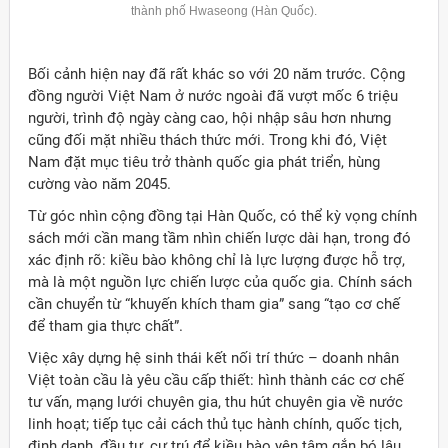
thành phố
Hwaseong
(Hàn Quốc).
Bối cảnh hiện nay đã rất khác so với 20 năm trước. Cộng
đồng người Việt Nam ở nước ngoài đã vượt mốc 6 triệu
người, trình độ ngày càng cao, hội nhập sâu hơn nhưng
cũng đối mặt nhiều thách thức mới. Trong khi đó, Việt
Nam đặt mục tiêu trở thành quốc gia phát triển, hùng
cường vào năm 2045.
Từ góc nhìn cộng đồng tại Hàn Quốc, có thể kỳ vọng chính
sách mới cần mang tầm nhìn chiến lược dài hạn, trong đó
xác định rõ: kiều bào không chỉ là lực lượng được hỗ trợ,
mà là một nguồn lực chiến lược của quốc gia. Chính sách
cần chuyển từ “khuyến khích tham gia” sang “tạo cơ chế
để tham gia thực chất”.
Việc xây dựng hệ sinh thái kết nối trí thức – doanh nhân
Việt toàn cầu là yêu cầu cấp thiết: hình thành các cơ chế
tư vấn, mạng lưới chuyên gia, thu hút chuyên gia về nước
linh hoạt; tiếp tục cải cách thủ tục hành chính, quốc tịch,
định danh, đầu tư, cư trú để kiều bào yên tâm gắn bó lâu