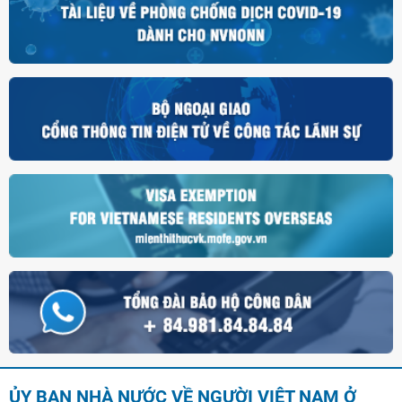
ỦY BAN NHÀ NƯỚC VỀ NGƯỜI VIỆT NAM Ở